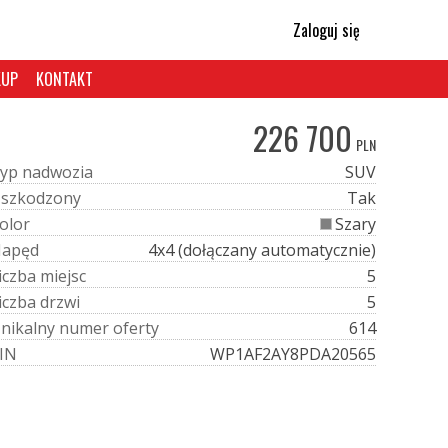
Zaloguj się
KUP
KONTAKT
226 700
PLN
y
p
n
a
d
w
o
z
i
a
SUV
U
s
z
k
o
d
z
o
n
y
Tak
o
l
o
r
Szary
N
a
p
ę
d
4x4 (dołączany automatycznie)
i
c
z
b
a
m
i
e
j
s
c
5
i
c
z
b
a
d
r
z
w
i
5
U
n
i
k
a
l
n
y
n
u
m
e
r
o
f
e
r
t
y
614
I
N
WP1AF2AY8PDA20565