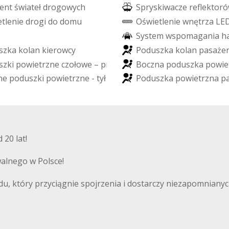
e
n
t
ś
w
i
a
t
e
ł
d
r
o
g
o
w
y
c
h
S
p
r
y
s
k
i
w
a
c
z
e
r
e
f
e
k
t
o
r
ó
e
t
l
e
n
i
e
d
r
o
g
i
d
o
d
o
m
u
O
ś
w
i
e
t
l
e
n
i
e
w
n
ę
t
r
z
a
L
E
S
y
s
t
e
m
w
s
p
o
m
a
g
a
n
i
a
h
s
z
k
a
k
o
l
a
n
k
i
e
r
o
w
c
y
P
o
d
u
s
z
k
a
k
o
l
a
n
p
a
s
a
ż
e
s
z
k
i
p
o
w
i
e
t
r
z
n
e
c
z
o
ł
o
w
e
–
p
r
z
ó
d
B
o
c
z
n
a
p
o
d
u
s
z
k
a
p
o
w
i
e
n
e
p
o
d
u
s
z
k
i
p
o
w
i
e
t
r
z
n
e
-
t
y
ł
P
o
d
u
s
z
k
a
p
o
w
i
e
t
r
z
n
a
p
20 lat!
alnego w Polsce!
, który przyciągnie spojrzenia i dostarczy niezapomnianych