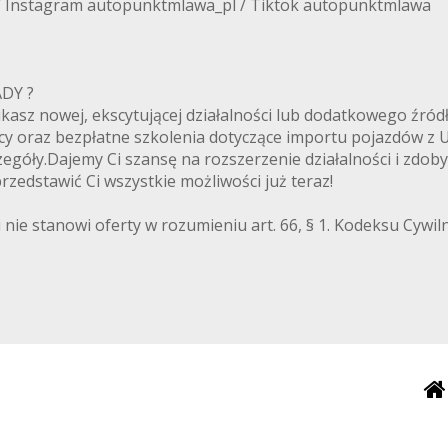
/ Instagram autopunktmlawa_pl / Tiktok autopunktmlawa
ANADY ?
zukasz nowej, ekscytującej działalności lub dodatkowego ź
cy oraz bezpłatne szkolenia dotyczące importu pojazdów z
egóły.Dajemy Ci szansę na rozszerzenie działalności i zdoby
zedstawić Ci wszystkie możliwości już teraz!
 nie stanowi oferty w rozumieniu art. 66, § 1. Kodeksu Cywi