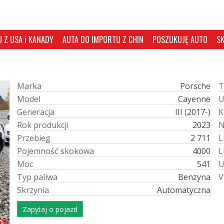
 Z USA i KANADY
AUTA DO IMPORTU Z CHIN
POSZUKUJĘ AUTO
S
M
a
r
k
a
Porsche
T
M
o
d
e
l
Cayenne
G
e
n
e
r
a
c
j
a
III (2017-)
K
R
o
k
p
r
o
d
u
k
c
j
i
2023
P
r
z
e
b
i
e
g
2 711
L
P
o
j
e
m
n
o
ś
ć
s
k
o
k
o
w
a
4000
L
M
o
c
541
T
y
p
p
a
l
i
w
a
Benzyna
V
S
k
r
z
y
n
i
a
Automatyczna
Zapytaj o pojazd