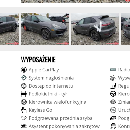
WYPOSAŻENIE
A
p
p
l
e
C
a
r
P
l
a
y
R
a
d
i
S
y
s
t
e
m
n
a
g
ł
o
ś
n
i
e
n
i
a
W
y
ś
D
o
s
t
ę
p
d
o
i
n
t
e
r
n
e
t
u
R
e
g
u
P
o
d
ł
o
k
i
e
t
n
i
k
i
-
t
y
ł
K
i
e
r
o
K
i
e
r
o
w
n
i
c
a
w
i
e
l
o
f
u
n
k
c
y
j
n
a
Z
m
i
a
K
e
y
l
e
s
s
G
o
U
r
u
c
P
o
d
g
r
z
e
w
a
n
a
p
r
z
e
d
n
i
a
s
z
y
b
a
P
o
d
g
A
s
y
s
t
e
n
t
p
o
k
o
n
y
w
a
n
i
a
z
a
k
r
ę
t
ó
w
K
o
n
t