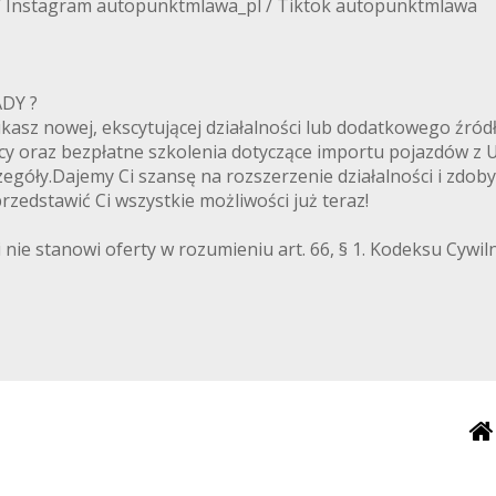
/ Instagram autopunktmlawa_pl / Tiktok autopunktmlawa
ANADY ?
zukasz nowej, ekscytującej działalności lub dodatkowego ź
cy oraz bezpłatne szkolenia dotyczące importu pojazdów z
egóły.Dajemy Ci szansę na rozszerzenie działalności i zdoby
zedstawić Ci wszystkie możliwości już teraz!
 nie stanowi oferty w rozumieniu art. 66, § 1. Kodeksu Cywi