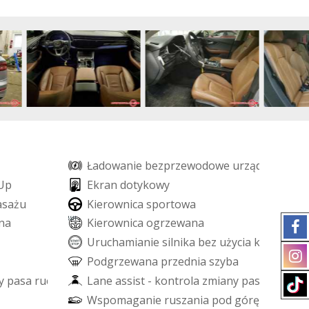
Ł
a
d
o
w
a
n
i
e
b
e
z
p
r
z
e
w
o
d
o
w
e
u
r
z
ą
d
z
e
ń
U
p
E
k
r
a
n
d
o
t
y
k
o
w
y
a
s
a
ż
u
K
i
e
r
o
w
n
i
c
a
s
p
o
r
t
o
w
a
n
a
K
i
e
r
o
w
n
i
c
a
o
g
r
z
e
w
a
n
a
U
r
u
c
h
a
m
i
a
n
i
e
s
i
l
n
i
k
a
b
e
z
u
ż
y
c
i
a
k
l
u
c
z
y
k
ó
w
P
o
d
g
r
z
e
w
a
n
a
p
r
z
e
d
n
i
a
s
z
y
b
a
y
p
a
s
a
r
u
c
h
u
L
a
n
e
a
s
s
i
s
t
-
k
o
n
t
r
o
l
a
z
m
i
a
n
y
p
a
s
a
r
u
c
h
u
W
s
p
o
m
a
g
a
n
i
e
r
u
s
z
a
n
i
a
p
o
d
g
ó
r
ę
-
H
i
l
l
H
o
l