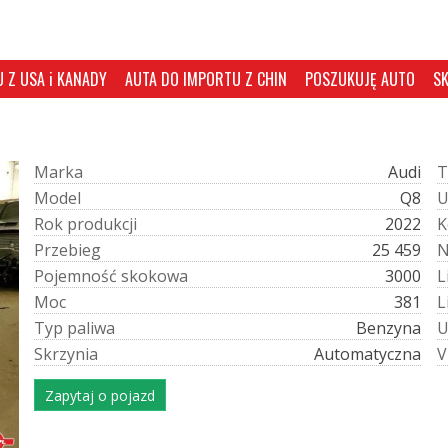
 Z USA i KANADY
AUTA DO IMPORTU Z CHIN
POSZUKUJĘ AUTO
S
M
a
r
k
a
Audi
T
M
o
d
e
l
Q8
R
o
k
p
r
o
d
u
k
c
j
i
2022
K
P
r
z
e
b
i
e
g
25 459
P
o
j
e
m
n
o
ś
ć
s
k
o
k
o
w
a
3000
L
M
o
c
381
L
T
y
p
p
a
l
i
w
a
Benzyna
S
k
r
z
y
n
i
a
Automatyczna
V
Zapytaj o pojazd