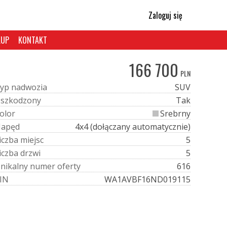
Zaloguj się
KUP
KONTAKT
166 700
PLN
y
p
n
a
d
w
o
z
i
a
SUV
U
s
z
k
o
d
z
o
n
y
Tak
o
l
o
r
Srebrny
N
a
p
ę
d
4x4 (dołączany automatycznie)
i
c
z
b
a
m
i
e
j
s
c
5
i
c
z
b
a
d
r
z
w
i
5
U
n
i
k
a
l
n
y
n
u
m
e
r
o
f
e
r
t
y
616
I
N
WA1AVBF16ND019115