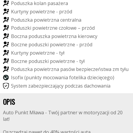
P
o
d
u
s
z
k
a
k
o
l
a
n
p
a
s
a
ż
e
r
a
K
u
r
t
y
n
y
p
o
w
i
e
t
r
z
n
e
-
p
r
z
ó
d
P
o
d
u
s
z
k
a
p
o
w
i
e
t
r
z
n
a
c
e
n
t
r
a
l
n
a
P
o
d
u
s
z
k
i
p
o
w
i
e
t
r
z
n
e
c
z
o
ł
o
w
e
–
p
r
z
ó
d
B
o
c
z
n
a
p
o
d
u
s
z
k
a
p
o
w
i
e
t
r
z
n
a
k
i
e
r
o
w
c
y
B
o
c
z
n
e
p
o
d
u
s
z
k
i
p
o
w
i
e
t
r
z
n
e
-
p
r
z
ó
d
K
u
r
t
y
n
y
p
o
w
i
e
t
r
z
n
e
-
t
y
ł
B
o
c
z
n
e
p
o
d
u
s
z
k
i
p
o
w
i
e
t
r
z
n
e
-
t
y
ł
P
o
d
u
s
z
k
a
p
o
w
i
e
t
r
z
n
a
p
a
s
ó
w
b
e
z
p
i
e
c
z
e
ń
s
t
w
a
z
m
t
y
ł
u
I
s
o
f
i
x
(
p
u
n
k
t
y
m
o
c
o
w
a
n
i
a
f
o
t
e
l
i
k
a
d
z
i
e
c
i
ę
c
e
g
o
)
S
y
s
t
e
m
z
a
b
e
z
p
i
e
c
z
a
j
ą
c
y
p
o
d
c
z
a
s
d
a
c
h
o
w
a
n
i
a
OPIS
Auto Punkt Mława - Twój partner w motoryzacji od 20
lat!
Oszczędzaj nawet do 40% wartości auta