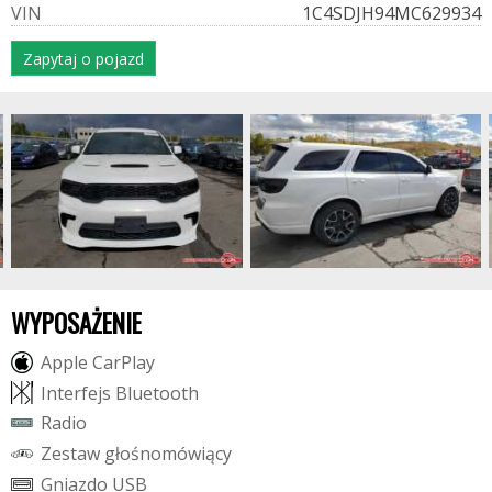
V
I
N
1C4SDJH94MC629934
Zapytaj o pojazd
WYPOSAŻENIE
A
p
p
l
e
C
a
r
P
l
a
y
I
n
t
e
r
f
e
j
s
B
l
u
e
t
o
o
t
h
R
a
d
i
o
Z
e
s
t
a
w
g
ł
o
ś
n
o
m
ó
w
i
ą
c
y
G
n
i
a
z
d
o
U
S
B