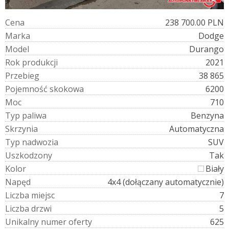
C
e
n
a
238 700.00 PLN
M
a
r
k
a
Dodge
M
o
d
e
l
Durango
R
o
k
p
r
o
d
u
k
c
j
i
2021
P
r
z
e
b
i
e
g
38 865
P
o
j
e
m
n
o
ś
ć
s
k
o
k
o
w
a
6200
M
o
c
710
T
y
p
p
a
l
i
w
a
Benzyna
S
k
r
z
y
n
i
a
Automatyczna
T
y
p
n
a
d
w
o
z
i
a
SUV
U
s
z
k
o
d
z
o
n
y
Tak
K
o
l
o
r
Biały
N
a
p
ę
d
4x4 (dołączany automatycznie)
L
i
c
z
b
a
m
i
e
j
s
c
7
L
i
c
z
b
a
d
r
z
w
i
5
U
n
i
k
a
l
n
y
n
u
m
e
r
o
f
e
r
t
y
625