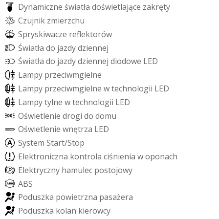
D
y
n
a
m
i
c
z
n
e
ś
w
i
a
t
ł
a
d
o
ś
w
i
e
t
l
a
j
ą
c
e
z
a
k
r
ę
t
y
C
z
u
j
n
i
k
z
m
i
e
r
z
c
h
u
S
p
r
y
s
k
i
w
a
c
z
e
r
e
f
e
k
t
o
r
ó
w
Ś
w
i
a
t
ł
a
d
o
j
a
z
d
y
d
z
i
e
n
n
e
j
Ś
w
i
a
t
ł
a
d
o
j
a
z
d
y
d
z
i
e
n
n
e
j
d
i
o
d
o
w
e
L
E
D
L
a
m
p
y
p
r
z
e
c
i
w
m
g
i
e
l
n
e
L
a
m
p
y
p
r
z
e
c
i
w
m
g
i
e
l
n
e
w
t
e
c
h
n
o
l
o
g
i
i
L
E
D
L
a
m
p
y
t
y
l
n
e
w
t
e
c
h
n
o
l
o
g
i
i
L
E
D
O
ś
w
i
e
t
l
e
n
i
e
d
r
o
g
i
d
o
d
o
m
u
O
ś
w
i
e
t
l
e
n
i
e
w
n
ę
t
r
z
a
L
E
D
S
y
s
t
e
m
S
t
a
r
t
/
S
t
o
p
E
l
e
k
t
r
o
n
i
c
z
n
a
k
o
n
t
r
o
l
a
c
i
ś
n
i
e
n
i
a
w
o
p
o
n
a
c
h
E
l
e
k
t
r
y
c
z
n
y
h
a
m
u
l
e
c
p
o
s
t
o
j
o
w
y
A
B
S
P
o
d
u
s
z
k
a
p
o
w
i
e
t
r
z
n
a
p
a
s
a
ż
e
r
a
P
o
d
u
s
z
k
a
k
o
l
a
n
k
i
e
r
o
w
c
y