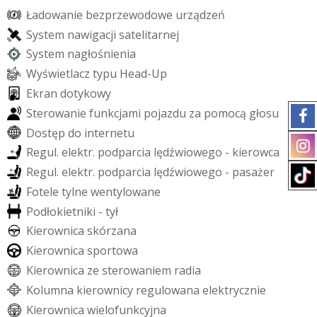
Ł
a
d
o
w
a
n
i
e
b
e
z
p
r
z
e
w
o
d
o
w
e
u
r
z
ą
d
z
e
ń
S
y
s
t
e
m
n
a
w
i
g
a
c
j
i
s
a
t
e
l
i
t
a
r
n
e
j
S
y
s
t
e
m
n
a
g
ł
o
ś
n
i
e
n
i
a
W
y
ś
w
i
e
t
l
a
c
z
t
y
p
u
H
e
a
d
-
U
p
E
k
r
a
n
d
o
t
y
k
o
w
y
S
t
e
r
o
w
a
n
i
e
f
u
n
k
c
j
a
m
i
p
o
j
a
z
d
u
z
a
p
o
m
o
c
ą
g
ł
o
s
u
D
o
s
t
ę
p
d
o
i
n
t
e
r
n
e
t
u
R
e
g
u
l
.
e
l
e
k
t
r
.
p
o
d
p
a
r
c
i
a
l
ę
d
ź
w
i
o
w
e
g
o
-
k
i
e
r
o
w
c
a
R
e
g
u
l
.
e
l
e
k
t
r
.
p
o
d
p
a
r
c
i
a
l
ę
d
ź
w
i
o
w
e
g
o
-
p
a
s
a
ż
e
r
F
o
t
e
l
e
t
y
l
n
e
w
e
n
t
y
l
o
w
a
n
e
P
o
d
ł
o
k
i
e
t
n
i
k
i
-
t
y
ł
K
i
e
r
o
w
n
i
c
a
s
k
ó
r
z
a
n
a
K
i
e
r
o
w
n
i
c
a
s
p
o
r
t
o
w
a
K
i
e
r
o
w
n
i
c
a
z
e
s
t
e
r
o
w
a
n
i
e
m
r
a
d
i
a
K
o
l
u
m
n
a
k
i
e
r
o
w
n
i
c
y
r
e
g
u
l
o
w
a
n
a
e
l
e
k
t
r
y
c
z
n
i
e
K
i
e
r
o
w
n
i
c
a
w
i
e
l
o
f
u
n
k
c
y
j
n
a