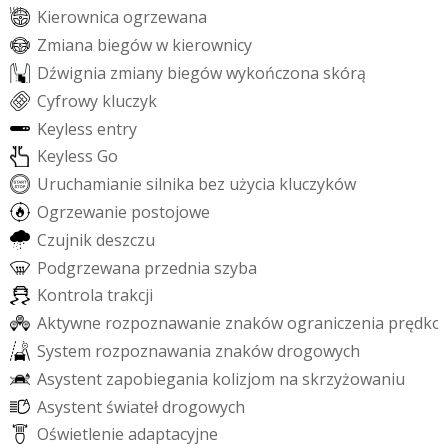
K
i
e
r
o
w
n
i
c
a
o
g
r
z
e
w
a
n
a
Z
m
i
a
n
a
b
i
e
g
ó
w
w
k
i
e
r
o
w
n
i
c
y
D
ź
w
i
g
n
i
a
z
m
i
a
n
y
b
i
e
g
ó
w
w
y
k
o
ń
c
z
o
n
a
s
k
ó
r
ą
C
y
f
r
o
w
y
k
l
u
c
z
y
k
K
e
y
l
e
s
s
e
n
t
r
y
K
e
y
l
e
s
s
G
o
U
r
u
c
h
a
m
i
a
n
i
e
s
i
l
n
i
k
a
b
e
z
u
ż
y
c
i
a
k
l
u
c
z
y
k
ó
w
O
g
r
z
e
w
a
n
i
e
p
o
s
t
o
j
o
w
e
C
z
u
j
n
i
k
d
e
s
z
c
z
u
P
o
d
g
r
z
e
w
a
n
a
p
r
z
e
d
n
i
a
s
z
y
b
a
K
o
n
t
r
o
l
a
t
r
a
k
c
j
i
A
k
t
y
w
n
e
r
o
z
p
o
z
n
a
w
a
n
i
e
z
n
a
k
ó
w
o
g
r
a
n
i
c
z
e
n
i
a
p
r
ę
d
k
o
S
y
s
t
e
m
r
o
z
p
o
z
n
a
w
a
n
i
a
z
n
a
k
ó
w
d
r
o
g
o
w
y
c
h
A
s
y
s
t
e
n
t
z
a
p
o
b
i
e
g
a
n
i
a
k
o
l
i
z
j
o
m
n
a
s
k
r
z
y
ż
o
w
a
n
i
u
A
s
y
s
t
e
n
t
ś
w
i
a
t
e
ł
d
r
o
g
o
w
y
c
h
O
ś
w
i
e
t
l
e
n
i
e
a
d
a
p
t
a
c
y
j
n
e