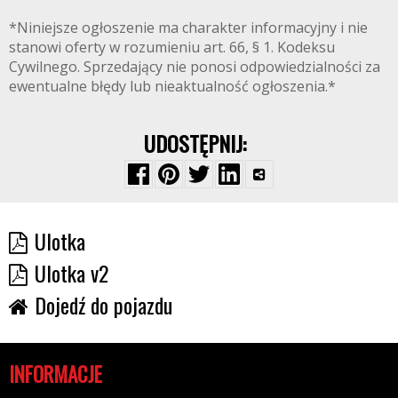
*Niniejsze ogłoszenie ma charakter informacyjny i nie
stanowi oferty w rozumieniu art. 66, § 1. Kodeksu
Cywilnego. Sprzedający nie ponosi odpowiedzialności za
ewentualne błędy lub nieaktualność ogłoszenia.*
UDOSTĘPNIJ:
Ulotka
Ulotka v2
Dojedź do pojazdu
INFORMACJE