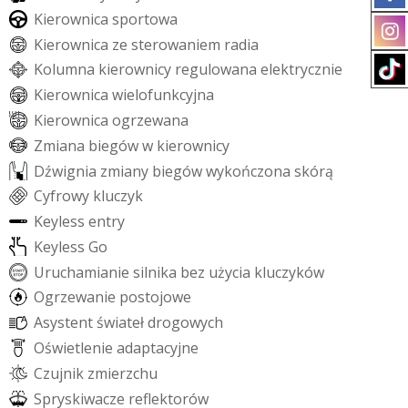
K
i
e
r
o
w
n
i
c
a
s
p
o
r
t
o
w
a
K
i
e
r
o
w
n
i
c
a
z
e
s
t
e
r
o
w
a
n
i
e
m
r
a
d
i
a
K
o
l
u
m
n
a
k
i
e
r
o
w
n
i
c
y
r
e
g
u
l
o
w
a
n
a
e
l
e
k
t
r
y
c
z
n
i
e
K
i
e
r
o
w
n
i
c
a
w
i
e
l
o
f
u
n
k
c
y
j
n
a
K
i
e
r
o
w
n
i
c
a
o
g
r
z
e
w
a
n
a
Z
m
i
a
n
a
b
i
e
g
ó
w
w
k
i
e
r
o
w
n
i
c
y
D
ź
w
i
g
n
i
a
z
m
i
a
n
y
b
i
e
g
ó
w
w
y
k
o
ń
c
z
o
n
a
s
k
ó
r
ą
C
y
f
r
o
w
y
k
l
u
c
z
y
k
K
e
y
l
e
s
s
e
n
t
r
y
K
e
y
l
e
s
s
G
o
U
r
u
c
h
a
m
i
a
n
i
e
s
i
l
n
i
k
a
b
e
z
u
ż
y
c
i
a
k
l
u
c
z
y
k
ó
w
O
g
r
z
e
w
a
n
i
e
p
o
s
t
o
j
o
w
e
A
s
y
s
t
e
n
t
ś
w
i
a
t
e
ł
d
r
o
g
o
w
y
c
h
O
ś
w
i
e
t
l
e
n
i
e
a
d
a
p
t
a
c
y
j
n
e
C
z
u
j
n
i
k
z
m
i
e
r
z
c
h
u
S
p
r
y
s
k
i
w
a
c
z
e
r
e
f
e
k
t
o
r
ó
w