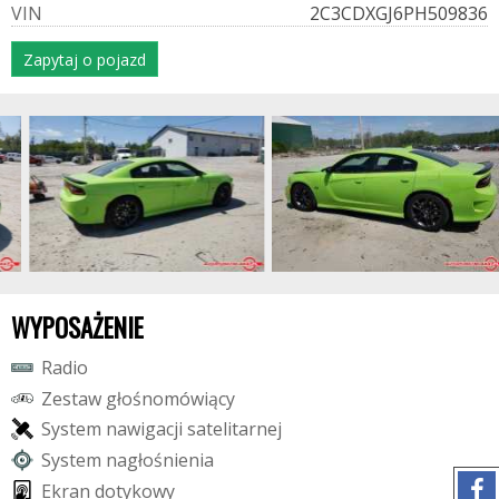
V
I
N
2C3CDXGJ6PH509836
Zapytaj o pojazd
WYPOSAŻENIE
R
a
d
i
o
Z
e
s
t
a
w
g
ł
o
ś
n
o
m
ó
w
i
ą
c
y
S
y
s
t
e
m
n
a
w
i
g
a
c
j
i
s
a
t
e
l
i
t
a
r
n
e
j
S
y
s
t
e
m
n
a
g
ł
o
ś
n
i
e
n
i
a
E
k
r
a
n
d
o
t
y
k
o
w
y