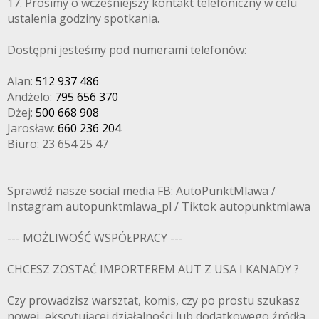
17. Prosimy o wcześniejszy kontakt telefoniczny w celu
ustalenia godziny spotkania.
Dostępni jesteśmy pod numerami telefonów:
Alan:
512 937 486
Andżelo:
795 656 370
Dżej:
500 668 908
Jarosław:
660 236 204
Biuro: 23 654 25 47
Sprawdź nasze social media FB: AutoPunktMlawa /
Instagram autopunktmlawa_pl / Tiktok autopunktmlawa
--- MOŻLIWOŚĆ WSPÓŁPRACY ---
CHCESZ ZOSTAĆ IMPORTEREM AUT Z USA I KANADY ?
Czy prowadzisz warsztat, komis, czy po prostu szukasz
nowej, ekscytującej działalności lub dodatkowego źródła