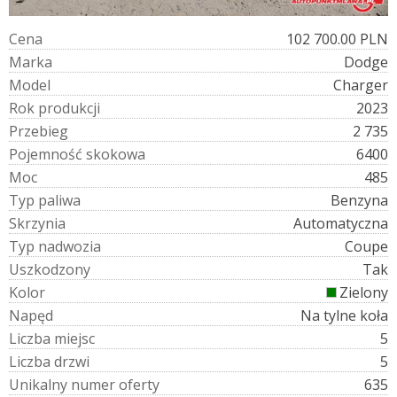
C
e
n
a
102 700.00 PLN
M
a
r
k
a
Dodge
M
o
d
e
l
Charger
R
o
k
p
r
o
d
u
k
c
j
i
2023
P
r
z
e
b
i
e
g
2 735
P
o
j
e
m
n
o
ś
ć
s
k
o
k
o
w
a
6400
M
o
c
485
T
y
p
p
a
l
i
w
a
Benzyna
S
k
r
z
y
n
i
a
Automatyczna
T
y
p
n
a
d
w
o
z
i
a
Coupe
U
s
z
k
o
d
z
o
n
y
Tak
K
o
l
o
r
Zielony
N
a
p
ę
d
Na tylne koła
L
i
c
z
b
a
m
i
e
j
s
c
5
L
i
c
z
b
a
d
r
z
w
i
5
U
n
i
k
a
l
n
y
n
u
m
e
r
o
f
e
r
t
y
635