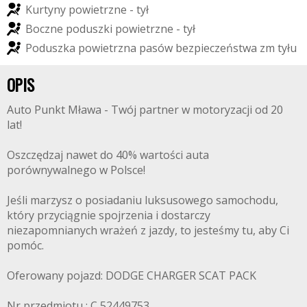
K
u
r
t
y
n
y
p
o
w
i
e
t
r
z
n
e
-
t
y
ł
B
o
c
z
n
e
p
o
d
u
s
z
k
i
p
o
w
i
e
t
r
z
n
e
-
t
y
ł
P
o
d
u
s
z
k
a
p
o
w
i
e
t
r
z
n
a
p
a
s
ó
w
b
e
z
p
i
e
c
z
e
ń
s
t
w
a
z
m
t
y
ł
u
OPIS
Auto Punkt Mława - Twój partner w motoryzacji od 20
lat!
Oszczędzaj nawet do 40% wartości auta
porównywalnego w Polsce!
Jeśli marzysz o posiadaniu luksusowego samochodu,
który przyciągnie spojrzenia i dostarczy
niezapomnianych wrażeń z jazdy, to jesteśmy tu, aby Ci
pomóc.
Oferowany pojazd: DODGE CHARGER SCAT PACK
Nr przedmiotu : C 52449753