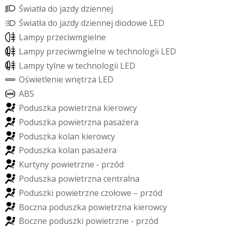
Ś
w
i
a
t
ł
a
d
o
j
a
z
d
y
d
z
i
e
n
n
e
j
Ś
w
i
a
t
ł
a
d
o
j
a
z
d
y
d
z
i
e
n
n
e
j
d
i
o
d
o
w
e
L
E
D
L
a
m
p
y
p
r
z
e
c
i
w
m
g
i
e
l
n
e
L
a
m
p
y
p
r
z
e
c
i
w
m
g
i
e
l
n
e
w
t
e
c
h
n
o
l
o
g
i
i
L
E
D
L
a
m
p
y
t
y
l
n
e
w
t
e
c
h
n
o
l
o
g
i
i
L
E
D
O
ś
w
i
e
t
l
e
n
i
e
w
n
ę
t
r
z
a
L
E
D
A
B
S
P
o
d
u
s
z
k
a
p
o
w
i
e
t
r
z
n
a
k
i
e
r
o
w
c
y
P
o
d
u
s
z
k
a
p
o
w
i
e
t
r
z
n
a
p
a
s
a
ż
e
r
a
P
o
d
u
s
z
k
a
k
o
l
a
n
k
i
e
r
o
w
c
y
P
o
d
u
s
z
k
a
k
o
l
a
n
p
a
s
a
ż
e
r
a
K
u
r
t
y
n
y
p
o
w
i
e
t
r
z
n
e
-
p
r
z
ó
d
P
o
d
u
s
z
k
a
p
o
w
i
e
t
r
z
n
a
c
e
n
t
r
a
l
n
a
P
o
d
u
s
z
k
i
p
o
w
i
e
t
r
z
n
e
c
z
o
ł
o
w
e
–
p
r
z
ó
d
B
o
c
z
n
a
p
o
d
u
s
z
k
a
p
o
w
i
e
t
r
z
n
a
k
i
e
r
o
w
c
y
B
o
c
z
n
e
p
o
d
u
s
z
k
i
p
o
w
i
e
t
r
z
n
e
-
p
r
z
ó
d