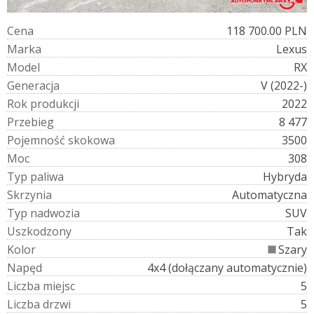
C
e
n
a
118 700.00 PLN
M
a
r
k
a
Lexus
M
o
d
e
l
RX
G
e
n
e
r
a
c
j
a
V (2022-)
R
o
k
p
r
o
d
u
k
c
j
i
2022
P
r
z
e
b
i
e
g
8 477
P
o
j
e
m
n
o
ś
ć
s
k
o
k
o
w
a
3500
M
o
c
308
T
y
p
p
a
l
i
w
a
Hybryda
S
k
r
z
y
n
i
a
Automatyczna
T
y
p
n
a
d
w
o
z
i
a
SUV
U
s
z
k
o
d
z
o
n
y
Tak
K
o
l
o
r
Szary
N
a
p
ę
d
4x4 (dołączany automatycznie)
L
i
c
z
b
a
m
i
e
j
s
c
5
L
i
c
z
b
a
d
r
z
w
i
5