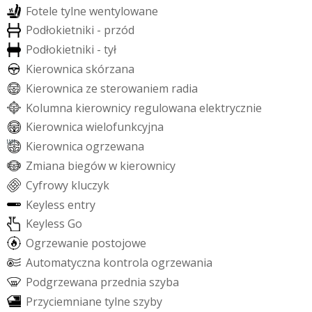
F
o
t
e
l
e
t
y
l
n
e
w
e
n
t
y
l
o
w
a
n
e
P
o
d
ł
o
k
i
e
t
n
i
k
i
-
p
r
z
ó
d
P
o
d
ł
o
k
i
e
t
n
i
k
i
-
t
y
ł
K
i
e
r
o
w
n
i
c
a
s
k
ó
r
z
a
n
a
K
i
e
r
o
w
n
i
c
a
z
e
s
t
e
r
o
w
a
n
i
e
m
r
a
d
i
a
K
o
l
u
m
n
a
k
i
e
r
o
w
n
i
c
y
r
e
g
u
l
o
w
a
n
a
e
l
e
k
t
r
y
c
z
n
i
e
K
i
e
r
o
w
n
i
c
a
w
i
e
l
o
f
u
n
k
c
y
j
n
a
K
i
e
r
o
w
n
i
c
a
o
g
r
z
e
w
a
n
a
Z
m
i
a
n
a
b
i
e
g
ó
w
w
k
i
e
r
o
w
n
i
c
y
C
y
f
r
o
w
y
k
l
u
c
z
y
k
K
e
y
l
e
s
s
e
n
t
r
y
K
e
y
l
e
s
s
G
o
O
g
r
z
e
w
a
n
i
e
p
o
s
t
o
j
o
w
e
A
u
t
o
m
a
t
y
c
z
n
a
k
o
n
t
r
o
l
a
o
g
r
z
e
w
a
n
i
a
P
o
d
g
r
z
e
w
a
n
a
p
r
z
e
d
n
i
a
s
z
y
b
a
P
r
z
y
c
i
e
m
n
i
a
n
e
t
y
l
n
e
s
z
y
b
y