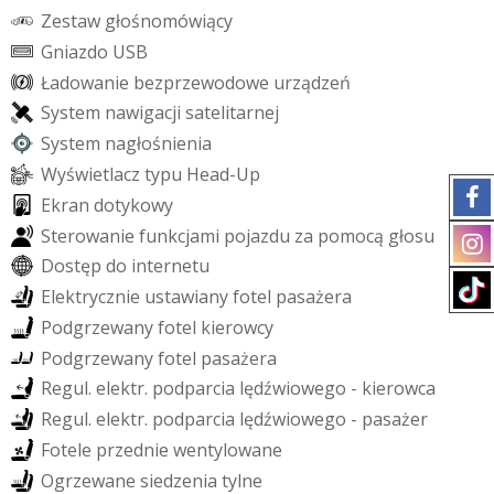
Z
e
s
t
a
w
g
ł
o
ś
n
o
m
ó
w
i
ą
c
y
G
n
i
a
z
d
o
U
S
B
Ł
a
d
o
w
a
n
i
e
b
e
z
p
r
z
e
w
o
d
o
w
e
u
r
z
ą
d
z
e
ń
S
y
s
t
e
m
n
a
w
i
g
a
c
j
i
s
a
t
e
l
i
t
a
r
n
e
j
S
y
s
t
e
m
n
a
g
ł
o
ś
n
i
e
n
i
a
W
y
ś
w
i
e
t
l
a
c
z
t
y
p
u
H
e
a
d
-
U
p
E
k
r
a
n
d
o
t
y
k
o
w
y
S
t
e
r
o
w
a
n
i
e
f
u
n
k
c
j
a
m
i
p
o
j
a
z
d
u
z
a
p
o
m
o
c
ą
g
ł
o
s
u
D
o
s
t
ę
p
d
o
i
n
t
e
r
n
e
t
u
E
l
e
k
t
r
y
c
z
n
i
e
u
s
t
a
w
i
a
n
y
f
o
t
e
l
p
a
s
a
ż
e
r
a
P
o
d
g
r
z
e
w
a
n
y
f
o
t
e
l
k
i
e
r
o
w
c
y
P
o
d
g
r
z
e
w
a
n
y
f
o
t
e
l
p
a
s
a
ż
e
r
a
R
e
g
u
l
.
e
l
e
k
t
r
.
p
o
d
p
a
r
c
i
a
l
ę
d
ź
w
i
o
w
e
g
o
-
k
i
e
r
o
w
c
a
R
e
g
u
l
.
e
l
e
k
t
r
.
p
o
d
p
a
r
c
i
a
l
ę
d
ź
w
i
o
w
e
g
o
-
p
a
s
a
ż
e
r
F
o
t
e
l
e
p
r
z
e
d
n
i
e
w
e
n
t
y
l
o
w
a
n
e
O
g
r
z
e
w
a
n
e
s
i
e
d
z
e
n
i
a
t
y
l
n
e