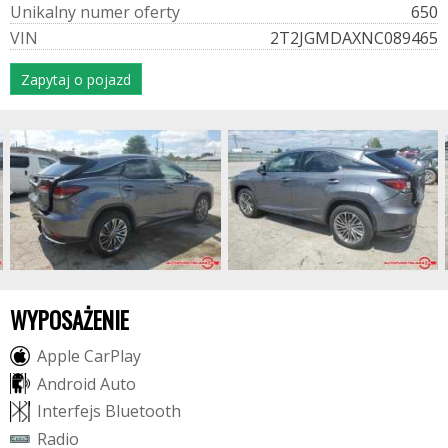
U
n
i
k
a
l
n
y
n
u
m
e
r
o
f
e
r
t
y
650
V
I
N
2T2JGMDAXNC089465
Zapytaj o pojazd
WYPOSAŻENIE
A
p
p
l
e
C
a
r
P
l
a
y
A
n
d
r
o
i
d
A
u
t
o
I
n
t
e
r
f
e
j
s
B
l
u
e
t
o
o
t
h
R
a
d
i
o