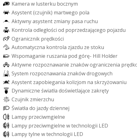
K
a
m
e
r
a
w
l
u
s
t
e
r
k
u
b
o
c
z
n
y
m
A
s
y
s
t
e
n
t
(
c
z
u
j
n
i
k
)
m
a
r
t
w
e
g
o
p
o
l
a
A
k
t
y
w
n
y
a
s
y
s
t
e
n
t
z
m
i
a
n
y
p
a
s
a
r
u
c
h
u
K
o
n
t
r
o
l
a
o
d
l
e
g
ł
o
ś
c
i
o
d
p
o
p
r
z
e
d
z
a
j
ą
c
e
g
o
p
o
j
a
z
d
u
O
g
r
a
n
i
c
z
n
i
k
p
r
ę
d
k
o
ś
c
i
A
u
t
o
m
a
t
y
c
z
n
a
k
o
n
t
r
o
l
a
z
j
a
z
d
u
z
e
s
t
o
k
u
W
s
p
o
m
a
g
a
n
i
e
r
u
s
z
a
n
i
a
p
o
d
g
ó
r
ę
-
H
i
l
l
H
o
l
d
e
r
A
k
t
y
w
n
e
r
o
z
p
o
z
n
a
w
a
n
i
e
z
n
a
k
ó
w
o
g
r
a
n
i
c
z
e
n
i
a
p
r
ę
d
k
o
S
y
s
t
e
m
r
o
z
p
o
z
n
a
w
a
n
i
a
z
n
a
k
ó
w
d
r
o
g
o
w
y
c
h
A
s
y
s
t
e
n
t
z
a
p
o
b
i
e
g
a
n
i
a
k
o
l
i
z
j
o
m
n
a
s
k
r
z
y
ż
o
w
a
n
i
u
D
y
n
a
m
i
c
z
n
e
ś
w
i
a
t
ł
a
d
o
ś
w
i
e
t
l
a
j
ą
c
e
z
a
k
r
ę
t
y
C
z
u
j
n
i
k
z
m
i
e
r
z
c
h
u
Ś
w
i
a
t
ł
a
d
o
j
a
z
d
y
d
z
i
e
n
n
e
j
L
a
m
p
y
p
r
z
e
c
i
w
m
g
i
e
l
n
e
L
a
m
p
y
p
r
z
e
c
i
w
m
g
i
e
l
n
e
w
t
e
c
h
n
o
l
o
g
i
i
L
E
D
L
a
m
p
y
t
y
l
n
e
w
t
e
c
h
n
o
l
o
g
i
i
L
E
D