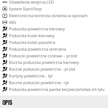
O
ś
w
i
e
t
l
e
n
i
e
w
n
ę
t
r
z
a
L
E
D
S
y
s
t
e
m
S
t
a
r
t
/
S
t
o
p
E
l
e
k
t
r
o
n
i
c
z
n
a
k
o
n
t
r
o
l
a
c
i
ś
n
i
e
n
i
a
w
o
p
o
n
a
c
h
A
B
S
P
o
d
u
s
z
k
a
p
o
w
i
e
t
r
z
n
a
k
i
e
r
o
w
c
y
P
o
d
u
s
z
k
a
k
o
l
a
n
k
i
e
r
o
w
c
y
P
o
d
u
s
z
k
a
k
o
l
a
n
p
a
s
a
ż
e
r
a
P
o
d
u
s
z
k
a
p
o
w
i
e
t
r
z
n
a
c
e
n
t
r
a
l
n
a
P
o
d
u
s
z
k
i
p
o
w
i
e
t
r
z
n
e
c
z
o
ł
o
w
e
–
p
r
z
ó
d
B
o
c
z
n
a
p
o
d
u
s
z
k
a
p
o
w
i
e
t
r
z
n
a
k
i
e
r
o
w
c
y
B
o
c
z
n
e
p
o
d
u
s
z
k
i
p
o
w
i
e
t
r
z
n
e
-
p
r
z
ó
d
K
u
r
t
y
n
y
p
o
w
i
e
t
r
z
n
e
-
t
y
ł
B
o
c
z
n
e
p
o
d
u
s
z
k
i
p
o
w
i
e
t
r
z
n
e
-
t
y
ł
P
o
d
u
s
z
k
a
p
o
w
i
e
t
r
z
n
a
p
a
s
ó
w
b
e
z
p
i
e
c
z
e
ń
s
t
w
a
z
m
t
y
ł
u
OPIS