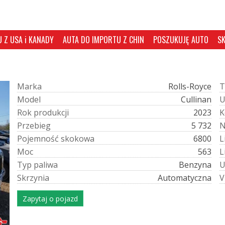
 Z USA i KANADY
AUTA DO IMPORTU Z CHIN
POSZUKUJĘ AUTO
S
M
a
r
k
a
Rolls-Royce
T
M
o
d
e
l
Cullinan
R
o
k
p
r
o
d
u
k
c
j
i
2023
K
P
r
z
e
b
i
e
g
5 732
P
o
j
e
m
n
o
ś
ć
s
k
o
k
o
w
a
6800
L
M
o
c
563
L
T
y
p
p
a
l
i
w
a
Benzyna
S
k
r
z
y
n
i
a
Automatyczna
V
Zapytaj o pojazd