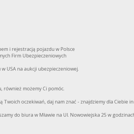
m i rejestracją pojazdu w Polsce
anych Firm Ubezpieczeniowych
w USA na aukcji ubezpieczeniowej.
du, również możemy Ci pomóc.
ają Twoich oczekiwań, daj nam znać - znajdziemy dla Ciebie i
szamy do biura w Mławie na Ul. Nowowiejska 25 w godzinach