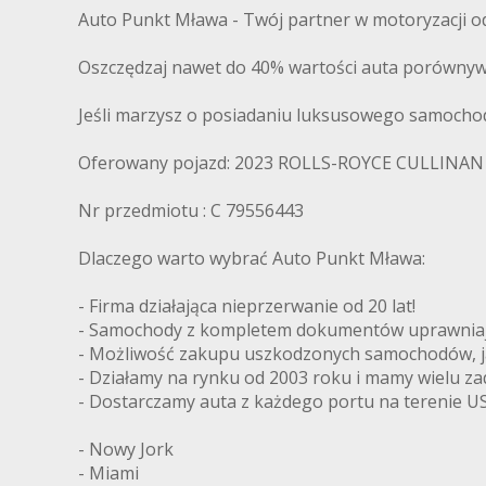
Auto Punkt Mława - Twój partner w motoryzacji od 
Oszczędzaj nawet do 40% wartości auta porównyw
Jeśli marzysz o posiadaniu luksusowego samochodu
Oferowany pojazd: 2023 ROLLS-ROYCE CULLINAN
Nr przedmiotu : C 79556443
Dlaczego warto wybrać Auto Punkt Mława:
- Firma działająca nieprzerwanie od 20 lat!
- Samochody z kompletem dokumentów uprawniając
- Możliwość zakupu uszkodzonych samochodów, ja
- Działamy na rynku od 2003 roku i mamy wielu z
- Dostarczamy auta z każdego portu na terenie US
- Nowy Jork
- Miami