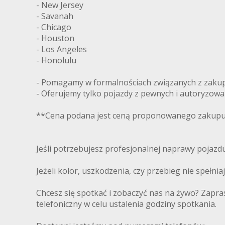
- New Jersey
- Savanah
- Chicago
- Houston
- Los Angeles
- Honolulu
- Pomagamy w formalnościach związanych z zakupe
- Oferujemy tylko pojazdy z pewnych i autoryzow
**Cena podana jest ceną proponowanego zakupu 
Jeśli potrzebujesz profesjonalnej naprawy pojaz
Jeżeli kolor, uszkodzenia, czy przebieg nie spełni
Chcesz się spotkać i zobaczyć nas na żywo? Zapra
telefoniczny w celu ustalenia godziny spotkania.