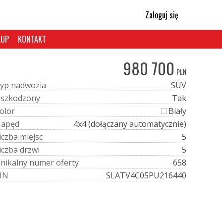
Zaloguj się
KUP
KONTAKT
980 700
PLN
y
p
n
a
d
w
o
z
i
a
SUV
U
s
z
k
o
d
z
o
n
y
Tak
o
l
o
r
Biały
N
a
p
ę
d
4x4 (dołączany automatycznie)
i
c
z
b
a
m
i
e
j
s
c
5
i
c
z
b
a
d
r
z
w
i
5
U
n
i
k
a
l
n
y
n
u
m
e
r
o
f
e
r
t
y
658
I
N
SLATV4C05PU216440