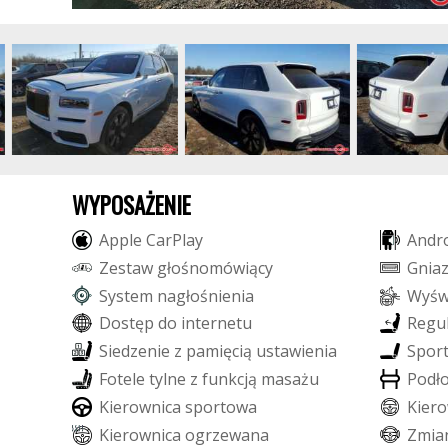
WYPOSAŻENIE
A
p
p
l
e
C
a
r
P
l
a
y
A
n
d
r
Z
e
s
t
a
w
g
ł
o
ś
n
o
m
ó
w
i
ą
c
y
G
n
i
a
S
y
s
t
e
m
n
a
g
ł
o
ś
n
i
e
n
i
a
W
y
ś
D
o
s
t
ę
p
d
o
i
n
t
e
r
n
e
t
u
R
e
g
u
S
i
e
d
z
e
n
i
e
z
p
a
m
i
ę
c
i
ą
u
s
t
a
w
i
e
n
i
a
S
p
o
r
F
o
t
e
l
e
t
y
l
n
e
z
f
u
n
k
c
j
ą
m
a
s
a
ż
u
P
o
d
ł
K
i
e
r
o
w
n
i
c
a
s
p
o
r
t
o
w
a
K
i
e
r
o
K
i
e
r
o
w
n
i
c
a
o
g
r
z
e
w
a
n
a
Z
m
i
a