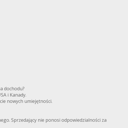
ródła dochodu?
 USA i Kanady.
cie nowych umiejętności.
lnego. Sprzedający nie ponosi odpowiedzialności za