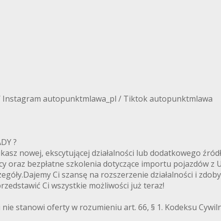
/ Instagram autopunktmlawa_pl / Tiktok autopunktmlawa
ANADY ?
zukasz nowej, ekscytującej działalności lub dodatkowego ź
cy oraz bezpłatne szkolenia dotyczące importu pojazdów z
egóły.Dajemy Ci szansę na rozszerzenie działalności i zdoby
zedstawić Ci wszystkie możliwości już teraz!
 nie stanowi oferty w rozumieniu art. 66, § 1. Kodeksu Cywi