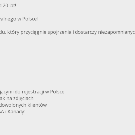
20 lat!
alnego w Polsce!
, który przyciągnie spojrzenia i dostarczy niezapomnianych
ymi do rejestracji w Polsce
k na zdjęciach
adowolonych klientów
A i Kanady: