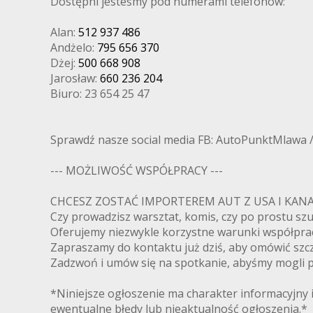
Dostępni jesteśmy pod numerami telefonów:
Alan:
512 937 486
Andżelo:
795 656 370
Dżej:
500 668 908
Jarosław:
660 236 204
Biuro: 23 654 25 47
Sprawdź nasze social media FB: AutoPunktMlawa 
--- MOŻLIWOŚĆ WSPÓŁPRACY ---
CHCESZ ZOSTAĆ IMPORTEREM AUT Z USA I K
Czy prowadzisz warsztat, komis, czy po prostu s
Oferujemy niezwykle korzystne warunki współpra
Zapraszamy do kontaktu już dziś, aby omówić szcz
Zadzwoń i umów się na spotkanie, abyśmy mogli pr
*Niniejsze ogłoszenie ma charakter informacyjny i
ewentualne błędy lub nieaktualność ogłoszenia.*