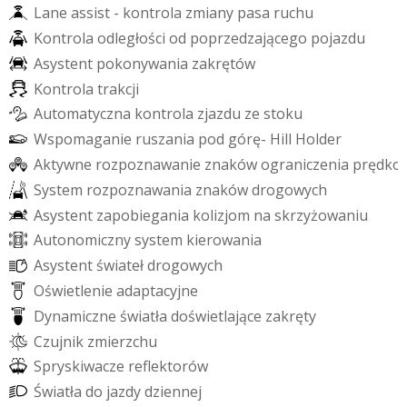
L
a
n
e
a
s
s
i
s
t
-
k
o
n
t
r
o
l
a
z
m
i
a
n
y
p
a
s
a
r
u
c
h
u
K
o
n
t
r
o
l
a
o
d
l
e
g
ł
o
ś
c
i
o
d
p
o
p
r
z
e
d
z
a
j
ą
c
e
g
o
p
o
j
a
z
d
u
A
s
y
s
t
e
n
t
p
o
k
o
n
y
w
a
n
i
a
z
a
k
r
ę
t
ó
w
K
o
n
t
r
o
l
a
t
r
a
k
c
j
i
A
u
t
o
m
a
t
y
c
z
n
a
k
o
n
t
r
o
l
a
z
j
a
z
d
u
z
e
s
t
o
k
u
W
s
p
o
m
a
g
a
n
i
e
r
u
s
z
a
n
i
a
p
o
d
g
ó
r
ę
-
H
i
l
l
H
o
l
d
e
r
A
k
t
y
w
n
e
r
o
z
p
o
z
n
a
w
a
n
i
e
z
n
a
k
ó
w
o
g
r
a
n
i
c
z
e
n
i
a
p
r
ę
d
k
o
S
y
s
t
e
m
r
o
z
p
o
z
n
a
w
a
n
i
a
z
n
a
k
ó
w
d
r
o
g
o
w
y
c
h
A
s
y
s
t
e
n
t
z
a
p
o
b
i
e
g
a
n
i
a
k
o
l
i
z
j
o
m
n
a
s
k
r
z
y
ż
o
w
a
n
i
u
A
u
t
o
n
o
m
i
c
z
n
y
s
y
s
t
e
m
k
i
e
r
o
w
a
n
i
a
A
s
y
s
t
e
n
t
ś
w
i
a
t
e
ł
d
r
o
g
o
w
y
c
h
O
ś
w
i
e
t
l
e
n
i
e
a
d
a
p
t
a
c
y
j
n
e
D
y
n
a
m
i
c
z
n
e
ś
w
i
a
t
ł
a
d
o
ś
w
i
e
t
l
a
j
ą
c
e
z
a
k
r
ę
t
y
C
z
u
j
n
i
k
z
m
i
e
r
z
c
h
u
S
p
r
y
s
k
i
w
a
c
z
e
r
e
f
e
k
t
o
r
ó
w
Ś
w
i
a
t
ł
a
d
o
j
a
z
d
y
d
z
i
e
n
n
e
j