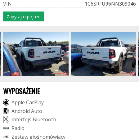
V
I
N
1C6SRFU96NN309046
Zapytaj o pojazd
WYPOSAŻENIE
A
p
p
l
e
C
a
r
P
l
a
y
A
n
d
r
o
i
d
A
u
t
o
I
n
t
e
r
f
e
j
s
B
l
u
e
t
o
o
t
h
R
a
d
i
o
Z
e
s
t
a
w
g
ł
o
ś
n
o
m
ó
w
i
ą
c
y