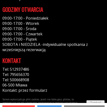
GODZINY OTWARCIA
09:00-17:00 - Poniedziałek
09:00-17:00 - Wtorek
09:00-17:00 - Środa
09:00-17:00 - Czwartek
09:00-17:00 - Piątek
SOBOTA i NIEDZIELA -indywidualne spotkania z
wcześniejszą rezerwacją
KONTAKT
Tel: 512937486
Tel: 795656370
Tel: 500668908
06-500 Mława
Kontakt: przez formularz
Serwis wykorzystuje pliki cookies. Jeżeli nie blokujesz plików, to
Zamknij
zgadzasz się na ich użycie oraz zapisywanie w pamięci urządzenia.
Więcej informacji w
polityce prywatności