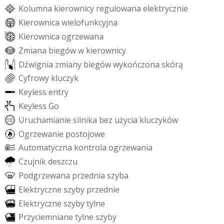
K
o
l
u
m
n
a
k
i
e
r
o
w
n
i
c
y
r
e
g
u
l
o
w
a
n
a
e
l
e
k
t
r
y
c
z
n
i
e
K
i
e
r
o
w
n
i
c
a
w
i
e
l
o
f
u
n
k
c
y
j
n
a
K
i
e
r
o
w
n
i
c
a
o
g
r
z
e
w
a
n
a
Z
m
i
a
n
a
b
i
e
g
ó
w
w
k
i
e
r
o
w
n
i
c
y
D
ź
w
i
g
n
i
a
z
m
i
a
n
y
b
i
e
g
ó
w
w
y
k
o
ń
c
z
o
n
a
s
k
ó
r
ą
C
y
f
r
o
w
y
k
l
u
c
z
y
k
K
e
y
l
e
s
s
e
n
t
r
y
K
e
y
l
e
s
s
G
o
U
r
u
c
h
a
m
i
a
n
i
e
s
i
l
n
i
k
a
b
e
z
u
ż
y
c
i
a
k
l
u
c
z
y
k
ó
w
O
g
r
z
e
w
a
n
i
e
p
o
s
t
o
j
o
w
e
A
u
t
o
m
a
t
y
c
z
n
a
k
o
n
t
r
o
l
a
o
g
r
z
e
w
a
n
i
a
C
z
u
j
n
i
k
d
e
s
z
c
z
u
P
o
d
g
r
z
e
w
a
n
a
p
r
z
e
d
n
i
a
s
z
y
b
a
E
l
e
k
t
r
y
c
z
n
e
s
z
y
b
y
p
r
z
e
d
n
i
e
E
l
e
k
t
r
y
c
z
n
e
s
z
y
b
y
t
y
l
n
e
P
r
z
y
c
i
e
m
n
i
a
n
e
t
y
l
n
e
s
z
y
b
y