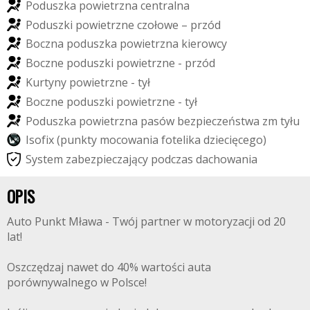
P
o
d
u
s
z
k
a
p
o
w
i
e
t
r
z
n
a
c
e
n
t
r
a
l
n
a
P
o
d
u
s
z
k
i
p
o
w
i
e
t
r
z
n
e
c
z
o
ł
o
w
e
–
p
r
z
ó
d
B
o
c
z
n
a
p
o
d
u
s
z
k
a
p
o
w
i
e
t
r
z
n
a
k
i
e
r
o
w
c
y
B
o
c
z
n
e
p
o
d
u
s
z
k
i
p
o
w
i
e
t
r
z
n
e
-
p
r
z
ó
d
K
u
r
t
y
n
y
p
o
w
i
e
t
r
z
n
e
-
t
y
ł
B
o
c
z
n
e
p
o
d
u
s
z
k
i
p
o
w
i
e
t
r
z
n
e
-
t
y
ł
P
o
d
u
s
z
k
a
p
o
w
i
e
t
r
z
n
a
p
a
s
ó
w
b
e
z
p
i
e
c
z
e
ń
s
t
w
a
z
m
t
y
ł
u
I
s
o
f
i
x
(
p
u
n
k
t
y
m
o
c
o
w
a
n
i
a
f
o
t
e
l
i
k
a
d
z
i
e
c
i
ę
c
e
g
o
)
S
y
s
t
e
m
z
a
b
e
z
p
i
e
c
z
a
j
ą
c
y
p
o
d
c
z
a
s
d
a
c
h
o
w
a
n
i
a
OPIS
Auto Punkt Mława - Twój partner w motoryzacji od 20
lat!
Oszczędzaj nawet do 40% wartości auta
porównywalnego w Polsce!