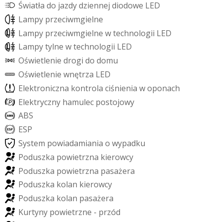
Ś
w
i
a
t
ł
a
d
o
j
a
z
d
y
d
z
i
e
n
n
e
j
d
i
o
d
o
w
e
L
E
D
L
a
m
p
y
p
r
z
e
c
i
w
m
g
i
e
l
n
e
L
a
m
p
y
p
r
z
e
c
i
w
m
g
i
e
l
n
e
w
t
e
c
h
n
o
l
o
g
i
i
L
E
D
L
a
m
p
y
t
y
l
n
e
w
t
e
c
h
n
o
l
o
g
i
i
L
E
D
O
ś
w
i
e
t
l
e
n
i
e
d
r
o
g
i
d
o
d
o
m
u
O
ś
w
i
e
t
l
e
n
i
e
w
n
ę
t
r
z
a
L
E
D
E
l
e
k
t
r
o
n
i
c
z
n
a
k
o
n
t
r
o
l
a
c
i
ś
n
i
e
n
i
a
w
o
p
o
n
a
c
h
E
l
e
k
t
r
y
c
z
n
y
h
a
m
u
l
e
c
p
o
s
t
o
j
o
w
y
A
B
S
E
S
P
S
y
s
t
e
m
p
o
w
i
a
d
a
m
i
a
n
i
a
o
w
y
p
a
d
k
u
P
o
d
u
s
z
k
a
p
o
w
i
e
t
r
z
n
a
k
i
e
r
o
w
c
y
P
o
d
u
s
z
k
a
p
o
w
i
e
t
r
z
n
a
p
a
s
a
ż
e
r
a
P
o
d
u
s
z
k
a
k
o
l
a
n
k
i
e
r
o
w
c
y
P
o
d
u
s
z
k
a
k
o
l
a
n
p
a
s
a
ż
e
r
a
K
u
r
t
y
n
y
p
o
w
i
e
t
r
z
n
e
-
p
r
z
ó
d