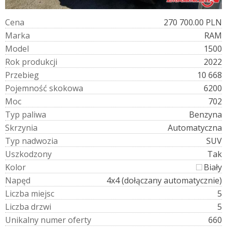
C
e
n
a
270 700.00 PLN
M
a
r
k
a
RAM
M
o
d
e
l
1500
R
o
k
p
r
o
d
u
k
c
j
i
2022
P
r
z
e
b
i
e
g
10 668
P
o
j
e
m
n
o
ś
ć
s
k
o
k
o
w
a
6200
M
o
c
702
T
y
p
p
a
l
i
w
a
Benzyna
S
k
r
z
y
n
i
a
Automatyczna
T
y
p
n
a
d
w
o
z
i
a
SUV
U
s
z
k
o
d
z
o
n
y
Tak
K
o
l
o
r
Biały
N
a
p
ę
d
4x4 (dołączany automatycznie)
L
i
c
z
b
a
m
i
e
j
s
c
5
L
i
c
z
b
a
d
r
z
w
i
5
U
n
i
k
a
l
n
y
n
u
m
e
r
o
f
e
r
t
y
660