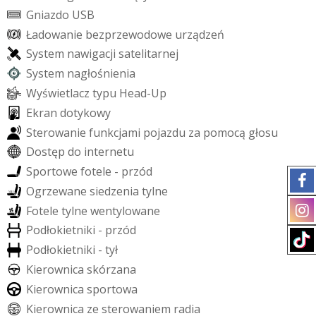
G
n
i
a
z
d
o
U
S
B
Ł
a
d
o
w
a
n
i
e
b
e
z
p
r
z
e
w
o
d
o
w
e
u
r
z
ą
d
z
e
ń
S
y
s
t
e
m
n
a
w
i
g
a
c
j
i
s
a
t
e
l
i
t
a
r
n
e
j
S
y
s
t
e
m
n
a
g
ł
o
ś
n
i
e
n
i
a
W
y
ś
w
i
e
t
l
a
c
z
t
y
p
u
H
e
a
d
-
U
p
E
k
r
a
n
d
o
t
y
k
o
w
y
S
t
e
r
o
w
a
n
i
e
f
u
n
k
c
j
a
m
i
p
o
j
a
z
d
u
z
a
p
o
m
o
c
ą
g
ł
o
s
u
D
o
s
t
ę
p
d
o
i
n
t
e
r
n
e
t
u
S
p
o
r
t
o
w
e
f
o
t
e
l
e
-
p
r
z
ó
d
O
g
r
z
e
w
a
n
e
s
i
e
d
z
e
n
i
a
t
y
l
n
e
F
o
t
e
l
e
t
y
l
n
e
w
e
n
t
y
l
o
w
a
n
e
P
o
d
ł
o
k
i
e
t
n
i
k
i
-
p
r
z
ó
d
P
o
d
ł
o
k
i
e
t
n
i
k
i
-
t
y
ł
K
i
e
r
o
w
n
i
c
a
s
k
ó
r
z
a
n
a
K
i
e
r
o
w
n
i
c
a
s
p
o
r
t
o
w
a
K
i
e
r
o
w
n
i
c
a
z
e
s
t
e
r
o
w
a
n
i
e
m
r
a
d
i
a