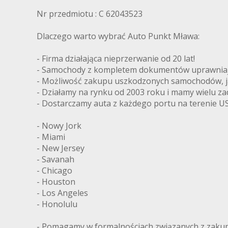
Nr przedmiotu : C 62043523
Dlaczego warto wybrać Auto Punkt Mława:
- Firma działająca nieprzerwanie od 20 lat!
- Samochody z kompletem dokumentów uprawniając
- Możliwość zakupu uszkodzonych samochodów, ja
- Działamy na rynku od 2003 roku i mamy wielu z
- Dostarczamy auta z każdego portu na terenie US
- Nowy Jork
- Miami
- New Jersey
- Savanah
- Chicago
- Houston
- Los Angeles
- Honolulu
- Pomagamy w formalnościach związanych z zakupe