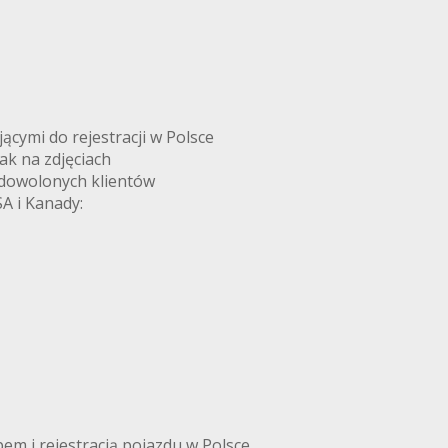
ymi do rejestracji w Polsce
k na zdjęciach
adowolonych klientów
A i Kanady:
m i rejestracją pojazdu w Polsce