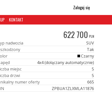
Zaloguj się
KUP
KONTAKT
622 700
PLN
y
p
n
a
d
w
o
z
i
a
SUV
U
s
z
k
o
d
z
o
n
y
Tak
o
l
o
r
Czarny
N
a
p
ę
d
4x4 (dołączany automatycznie)
i
c
z
b
a
m
i
e
j
s
c
5
i
c
z
b
a
d
r
z
w
i
5
U
n
i
k
a
l
n
y
n
u
m
e
r
o
f
e
r
t
y
665
I
N
ZPBUA1ZLXMLA11876