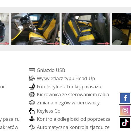
G
n
i
a
z
d
o
U
S
B
W
y
ś
w
i
e
t
l
a
c
z
t
y
p
u
H
e
a
d
-
U
p
n
e
F
o
t
e
l
e
t
y
l
n
e
z
f
u
n
k
c
j
ą
m
a
s
a
ż
u
K
i
e
r
o
w
n
i
c
a
z
e
s
t
e
r
o
w
a
n
i
e
m
r
a
d
i
a
Z
m
i
a
n
a
b
i
e
g
ó
w
w
k
i
e
r
o
w
n
i
c
y
K
e
y
l
e
s
s
G
o
y
p
a
s
a
r
u
c
h
u
K
o
n
t
r
o
l
a
o
d
l
e
g
ł
o
ś
c
i
o
d
p
o
p
r
z
e
d
z
a
j
ą
c
e
g
o
p
a
k
r
ę
t
ó
w
A
u
t
o
m
a
t
y
c
z
n
a
k
o
n
t
r
o
l
a
z
j
a
z
d
u
z
e
s
t
o
k
u