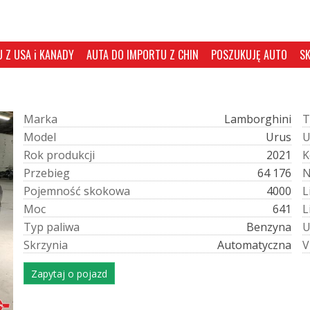
 Z USA i KANADY
AUTA DO IMPORTU Z CHIN
POSZUKUJĘ AUTO
S
M
a
r
k
a
Lamborghini
T
M
o
d
e
l
Urus
R
o
k
p
r
o
d
u
k
c
j
i
2021
K
P
r
z
e
b
i
e
g
64 176
P
o
j
e
m
n
o
ś
ć
s
k
o
k
o
w
a
4000
L
M
o
c
641
L
T
y
p
p
a
l
i
w
a
Benzyna
S
k
r
z
y
n
i
a
Automatyczna
V
Zapytaj o pojazd