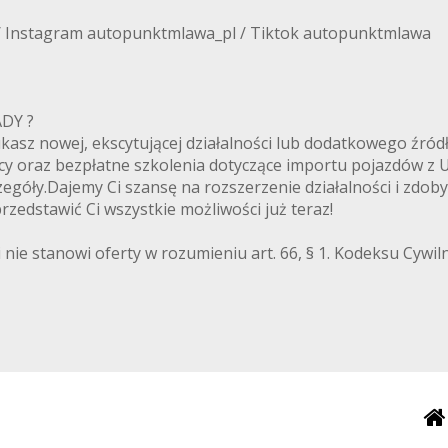
/ Instagram autopunktmlawa_pl / Tiktok autopunktmlawa
ANADY ?
zukasz nowej, ekscytującej działalności lub dodatkowego ź
cy oraz bezpłatne szkolenia dotyczące importu pojazdów z
egóły.Dajemy Ci szansę na rozszerzenie działalności i zdoby
zedstawić Ci wszystkie możliwości już teraz!
 nie stanowi oferty w rozumieniu art. 66, § 1. Kodeksu Cywi