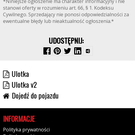
*Niniejsze ogłoszenie ma charakter informacyjny i nie
stanowi oferty w rozumieniu art. 66, § 1. Kodeksu
Cywilnego. Sprzedający nie ponosi odpowiedzialności za
ewentualne błędy lub nieaktualność ogłoszenia.*
UDOSTĘPNIJ:
Ulotka
Ulotka v2
Dojedź do pojazdu
INFORMACJE
Polityka prywatności