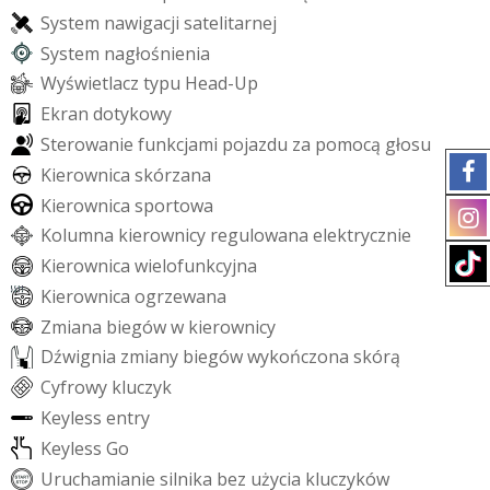
S
y
s
t
e
m
n
a
w
i
g
a
c
j
i
s
a
t
e
l
i
t
a
r
n
e
j
S
y
s
t
e
m
n
a
g
ł
o
ś
n
i
e
n
i
a
W
y
ś
w
i
e
t
l
a
c
z
t
y
p
u
H
e
a
d
-
U
p
E
k
r
a
n
d
o
t
y
k
o
w
y
S
t
e
r
o
w
a
n
i
e
f
u
n
k
c
j
a
m
i
p
o
j
a
z
d
u
z
a
p
o
m
o
c
ą
g
ł
o
s
u
K
i
e
r
o
w
n
i
c
a
s
k
ó
r
z
a
n
a
K
i
e
r
o
w
n
i
c
a
s
p
o
r
t
o
w
a
K
o
l
u
m
n
a
k
i
e
r
o
w
n
i
c
y
r
e
g
u
l
o
w
a
n
a
e
l
e
k
t
r
y
c
z
n
i
e
K
i
e
r
o
w
n
i
c
a
w
i
e
l
o
f
u
n
k
c
y
j
n
a
K
i
e
r
o
w
n
i
c
a
o
g
r
z
e
w
a
n
a
Z
m
i
a
n
a
b
i
e
g
ó
w
w
k
i
e
r
o
w
n
i
c
y
D
ź
w
i
g
n
i
a
z
m
i
a
n
y
b
i
e
g
ó
w
w
y
k
o
ń
c
z
o
n
a
s
k
ó
r
ą
C
y
f
r
o
w
y
k
l
u
c
z
y
k
K
e
y
l
e
s
s
e
n
t
r
y
K
e
y
l
e
s
s
G
o
U
r
u
c
h
a
m
i
a
n
i
e
s
i
l
n
i
k
a
b
e
z
u
ż
y
c
i
a
k
l
u
c
z
y
k
ó
w