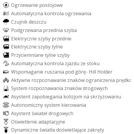
O
g
r
z
e
w
a
n
i
e
p
o
s
t
o
j
o
w
e
A
u
t
o
m
a
t
y
c
z
n
a
k
o
n
t
r
o
l
a
o
g
r
z
e
w
a
n
i
a
C
z
u
j
n
i
k
d
e
s
z
c
z
u
P
o
d
g
r
z
e
w
a
n
a
p
r
z
e
d
n
i
a
s
z
y
b
a
E
l
e
k
t
r
y
c
z
n
e
s
z
y
b
y
p
r
z
e
d
n
i
e
E
l
e
k
t
r
y
c
z
n
e
s
z
y
b
y
t
y
l
n
e
P
r
z
y
c
i
e
m
n
i
a
n
e
t
y
l
n
e
s
z
y
b
y
A
u
t
o
m
a
t
y
c
z
n
a
k
o
n
t
r
o
l
a
z
j
a
z
d
u
z
e
s
t
o
k
u
W
s
p
o
m
a
g
a
n
i
e
r
u
s
z
a
n
i
a
p
o
d
g
ó
r
ę
-
H
i
l
l
H
o
l
d
e
r
A
k
t
y
w
n
e
r
o
z
p
o
z
n
a
w
a
n
i
e
z
n
a
k
ó
w
o
g
r
a
n
i
c
z
e
n
i
a
p
r
ę
d
k
o
S
y
s
t
e
m
r
o
z
p
o
z
n
a
w
a
n
i
a
z
n
a
k
ó
w
d
r
o
g
o
w
y
c
h
A
s
y
s
t
e
n
t
z
a
p
o
b
i
e
g
a
n
i
a
k
o
l
i
z
j
o
m
n
a
s
k
r
z
y
ż
o
w
a
n
i
u
A
u
t
o
n
o
m
i
c
z
n
y
s
y
s
t
e
m
k
i
e
r
o
w
a
n
i
a
A
s
y
s
t
e
n
t
ś
w
i
a
t
e
ł
d
r
o
g
o
w
y
c
h
O
ś
w
i
e
t
l
e
n
i
e
a
d
a
p
t
a
c
y
j
n
e
D
y
n
a
m
i
c
z
n
e
ś
w
i
a
t
ł
a
d
o
ś
w
i
e
t
l
a
j
ą
c
e
z
a
k
r
ę
t
y