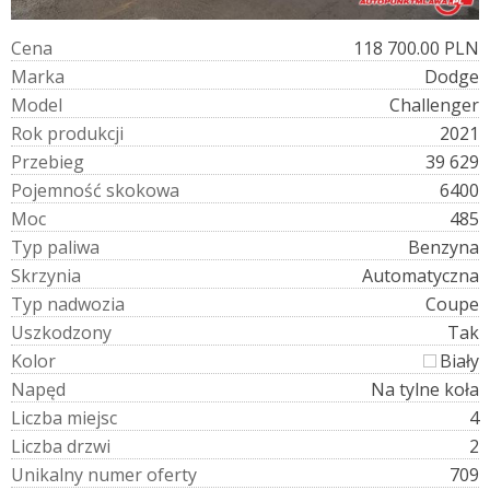
C
e
n
a
118 700.00 PLN
M
a
r
k
a
Dodge
M
o
d
e
l
Challenger
R
o
k
p
r
o
d
u
k
c
j
i
2021
P
r
z
e
b
i
e
g
39 629
P
o
j
e
m
n
o
ś
ć
s
k
o
k
o
w
a
6400
M
o
c
485
T
y
p
p
a
l
i
w
a
Benzyna
S
k
r
z
y
n
i
a
Automatyczna
T
y
p
n
a
d
w
o
z
i
a
Coupe
U
s
z
k
o
d
z
o
n
y
Tak
K
o
l
o
r
Biały
N
a
p
ę
d
Na tylne koła
L
i
c
z
b
a
m
i
e
j
s
c
4
L
i
c
z
b
a
d
r
z
w
i
2
U
n
i
k
a
l
n
y
n
u
m
e
r
o
f
e
r
t
y
709