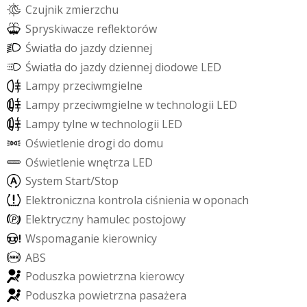
C
z
u
j
n
i
k
z
m
i
e
r
z
c
h
u
S
p
r
y
s
k
i
w
a
c
z
e
r
e
f
e
k
t
o
r
ó
w
Ś
w
i
a
t
ł
a
d
o
j
a
z
d
y
d
z
i
e
n
n
e
j
Ś
w
i
a
t
ł
a
d
o
j
a
z
d
y
d
z
i
e
n
n
e
j
d
i
o
d
o
w
e
L
E
D
L
a
m
p
y
p
r
z
e
c
i
w
m
g
i
e
l
n
e
L
a
m
p
y
p
r
z
e
c
i
w
m
g
i
e
l
n
e
w
t
e
c
h
n
o
l
o
g
i
i
L
E
D
L
a
m
p
y
t
y
l
n
e
w
t
e
c
h
n
o
l
o
g
i
i
L
E
D
O
ś
w
i
e
t
l
e
n
i
e
d
r
o
g
i
d
o
d
o
m
u
O
ś
w
i
e
t
l
e
n
i
e
w
n
ę
t
r
z
a
L
E
D
S
y
s
t
e
m
S
t
a
r
t
/
S
t
o
p
E
l
e
k
t
r
o
n
i
c
z
n
a
k
o
n
t
r
o
l
a
c
i
ś
n
i
e
n
i
a
w
o
p
o
n
a
c
h
E
l
e
k
t
r
y
c
z
n
y
h
a
m
u
l
e
c
p
o
s
t
o
j
o
w
y
W
s
p
o
m
a
g
a
n
i
e
k
i
e
r
o
w
n
i
c
y
A
B
S
P
o
d
u
s
z
k
a
p
o
w
i
e
t
r
z
n
a
k
i
e
r
o
w
c
y
P
o
d
u
s
z
k
a
p
o
w
i
e
t
r
z
n
a
p
a
s
a
ż
e
r
a