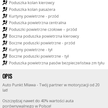
P
o
d
u
s
z
k
a
k
o
l
a
n
k
i
e
r
o
w
c
y
P
o
d
u
s
z
k
a
k
o
l
a
n
p
a
s
a
ż
e
r
a
K
u
r
t
y
n
y
p
o
w
i
e
t
r
z
n
e
-
p
r
z
ó
d
P
o
d
u
s
z
k
a
p
o
w
i
e
t
r
z
n
a
c
e
n
t
r
a
l
n
a
P
o
d
u
s
z
k
i
p
o
w
i
e
t
r
z
n
e
c
z
o
ł
o
w
e
–
p
r
z
ó
d
B
o
c
z
n
a
p
o
d
u
s
z
k
a
p
o
w
i
e
t
r
z
n
a
k
i
e
r
o
w
c
y
B
o
c
z
n
e
p
o
d
u
s
z
k
i
p
o
w
i
e
t
r
z
n
e
-
p
r
z
ó
d
K
u
r
t
y
n
y
p
o
w
i
e
t
r
z
n
e
-
t
y
ł
B
o
c
z
n
e
p
o
d
u
s
z
k
i
p
o
w
i
e
t
r
z
n
e
-
t
y
ł
P
o
d
u
s
z
k
a
p
o
w
i
e
t
r
z
n
a
p
a
s
ó
w
b
e
z
p
i
e
c
z
e
ń
s
t
w
a
z
m
t
y
ł
u
OPIS
Auto Punkt Mława - Twój partner w motoryzacji od 20
lat!
Oszczędzaj nawet do 40% wartości auta
porównywalnego w Polsce!