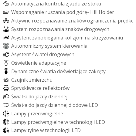
A
u
t
o
m
a
t
y
c
z
n
a
k
o
n
t
r
o
l
a
z
j
a
z
d
u
z
e
s
t
o
k
u
W
s
p
o
m
a
g
a
n
i
e
r
u
s
z
a
n
i
a
p
o
d
g
ó
r
ę
-
H
i
l
l
H
o
l
d
e
r
A
k
t
y
w
n
e
r
o
z
p
o
z
n
a
w
a
n
i
e
z
n
a
k
ó
w
o
g
r
a
n
i
c
z
e
n
i
a
p
r
ę
d
k
o
S
y
s
t
e
m
r
o
z
p
o
z
n
a
w
a
n
i
a
z
n
a
k
ó
w
d
r
o
g
o
w
y
c
h
A
s
y
s
t
e
n
t
z
a
p
o
b
i
e
g
a
n
i
a
k
o
l
i
z
j
o
m
n
a
s
k
r
z
y
ż
o
w
a
n
i
u
A
u
t
o
n
o
m
i
c
z
n
y
s
y
s
t
e
m
k
i
e
r
o
w
a
n
i
a
A
s
y
s
t
e
n
t
ś
w
i
a
t
e
ł
d
r
o
g
o
w
y
c
h
O
ś
w
i
e
t
l
e
n
i
e
a
d
a
p
t
a
c
y
j
n
e
D
y
n
a
m
i
c
z
n
e
ś
w
i
a
t
ł
a
d
o
ś
w
i
e
t
l
a
j
ą
c
e
z
a
k
r
ę
t
y
C
z
u
j
n
i
k
z
m
i
e
r
z
c
h
u
S
p
r
y
s
k
i
w
a
c
z
e
r
e
f
e
k
t
o
r
ó
w
Ś
w
i
a
t
ł
a
d
o
j
a
z
d
y
d
z
i
e
n
n
e
j
Ś
w
i
a
t
ł
a
d
o
j
a
z
d
y
d
z
i
e
n
n
e
j
d
i
o
d
o
w
e
L
E
D
L
a
m
p
y
p
r
z
e
c
i
w
m
g
i
e
l
n
e
L
a
m
p
y
p
r
z
e
c
i
w
m
g
i
e
l
n
e
w
t
e
c
h
n
o
l
o
g
i
i
L
E
D
L
a
m
p
y
t
y
l
n
e
w
t
e
c
h
n
o
l
o
g
i
i
L
E
D