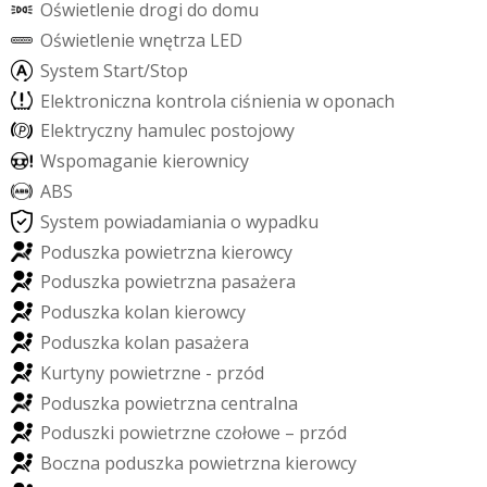
O
ś
w
i
e
t
l
e
n
i
e
d
r
o
g
i
d
o
d
o
m
u
O
ś
w
i
e
t
l
e
n
i
e
w
n
ę
t
r
z
a
L
E
D
S
y
s
t
e
m
S
t
a
r
t
/
S
t
o
p
E
l
e
k
t
r
o
n
i
c
z
n
a
k
o
n
t
r
o
l
a
c
i
ś
n
i
e
n
i
a
w
o
p
o
n
a
c
h
E
l
e
k
t
r
y
c
z
n
y
h
a
m
u
l
e
c
p
o
s
t
o
j
o
w
y
W
s
p
o
m
a
g
a
n
i
e
k
i
e
r
o
w
n
i
c
y
A
B
S
S
y
s
t
e
m
p
o
w
i
a
d
a
m
i
a
n
i
a
o
w
y
p
a
d
k
u
P
o
d
u
s
z
k
a
p
o
w
i
e
t
r
z
n
a
k
i
e
r
o
w
c
y
P
o
d
u
s
z
k
a
p
o
w
i
e
t
r
z
n
a
p
a
s
a
ż
e
r
a
P
o
d
u
s
z
k
a
k
o
l
a
n
k
i
e
r
o
w
c
y
P
o
d
u
s
z
k
a
k
o
l
a
n
p
a
s
a
ż
e
r
a
K
u
r
t
y
n
y
p
o
w
i
e
t
r
z
n
e
-
p
r
z
ó
d
P
o
d
u
s
z
k
a
p
o
w
i
e
t
r
z
n
a
c
e
n
t
r
a
l
n
a
P
o
d
u
s
z
k
i
p
o
w
i
e
t
r
z
n
e
c
z
o
ł
o
w
e
–
p
r
z
ó
d
B
o
c
z
n
a
p
o
d
u
s
z
k
a
p
o
w
i
e
t
r
z
n
a
k
i
e
r
o
w
c
y