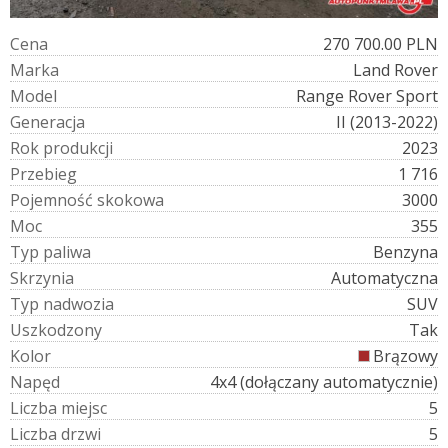
C
e
n
a
270 700.00 PLN
M
a
r
k
a
Land Rover
M
o
d
e
l
Range Rover Sport
G
e
n
e
r
a
c
j
a
II (2013-2022)
R
o
k
p
r
o
d
u
k
c
j
i
2023
P
r
z
e
b
i
e
g
1 716
P
o
j
e
m
n
o
ś
ć
s
k
o
k
o
w
a
3000
M
o
c
355
T
y
p
p
a
l
i
w
a
Benzyna
S
k
r
z
y
n
i
a
Automatyczna
T
y
p
n
a
d
w
o
z
i
a
SUV
U
s
z
k
o
d
z
o
n
y
Tak
K
o
l
o
r
Brązowy
N
a
p
ę
d
4x4 (dołączany automatycznie)
L
i
c
z
b
a
m
i
e
j
s
c
5
L
i
c
z
b
a
d
r
z
w
i
5