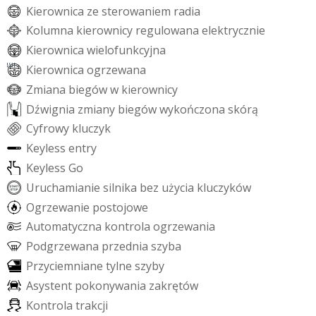
K
i
e
r
o
w
n
i
c
a
z
e
s
t
e
r
o
w
a
n
i
e
m
r
a
d
i
a
K
o
l
u
m
n
a
k
i
e
r
o
w
n
i
c
y
r
e
g
u
l
o
w
a
n
a
e
l
e
k
t
r
y
c
z
n
i
e
K
i
e
r
o
w
n
i
c
a
w
i
e
l
o
f
u
n
k
c
y
j
n
a
K
i
e
r
o
w
n
i
c
a
o
g
r
z
e
w
a
n
a
Z
m
i
a
n
a
b
i
e
g
ó
w
w
k
i
e
r
o
w
n
i
c
y
D
ź
w
i
g
n
i
a
z
m
i
a
n
y
b
i
e
g
ó
w
w
y
k
o
ń
c
z
o
n
a
s
k
ó
r
ą
C
y
f
r
o
w
y
k
l
u
c
z
y
k
K
e
y
l
e
s
s
e
n
t
r
y
K
e
y
l
e
s
s
G
o
U
r
u
c
h
a
m
i
a
n
i
e
s
i
l
n
i
k
a
b
e
z
u
ż
y
c
i
a
k
l
u
c
z
y
k
ó
w
O
g
r
z
e
w
a
n
i
e
p
o
s
t
o
j
o
w
e
A
u
t
o
m
a
t
y
c
z
n
a
k
o
n
t
r
o
l
a
o
g
r
z
e
w
a
n
i
a
P
o
d
g
r
z
e
w
a
n
a
p
r
z
e
d
n
i
a
s
z
y
b
a
P
r
z
y
c
i
e
m
n
i
a
n
e
t
y
l
n
e
s
z
y
b
y
A
s
y
s
t
e
n
t
p
o
k
o
n
y
w
a
n
i
a
z
a
k
r
ę
t
ó
w
K
o
n
t
r
o
l
a
t
r
a
k
c
j
i