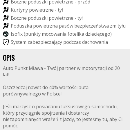
B
o
c
z
n
e
p
o
d
u
s
z
k
i
p
o
w
i
e
t
r
z
n
e
-
p
r
z
ó
d
K
u
r
t
y
n
y
p
o
w
i
e
t
r
z
n
e
-
t
y
ł
B
o
c
z
n
e
p
o
d
u
s
z
k
i
p
o
w
i
e
t
r
z
n
e
-
t
y
ł
P
o
d
u
s
z
k
a
p
o
w
i
e
t
r
z
n
a
p
a
s
ó
w
b
e
z
p
i
e
c
z
e
ń
s
t
w
a
z
m
t
y
ł
u
I
s
o
f
i
x
(
p
u
n
k
t
y
m
o
c
o
w
a
n
i
a
f
o
t
e
l
i
k
a
d
z
i
e
c
i
ę
c
e
g
o
)
S
y
s
t
e
m
z
a
b
e
z
p
i
e
c
z
a
j
ą
c
y
p
o
d
c
z
a
s
d
a
c
h
o
w
a
n
i
a
OPIS
Auto Punkt Mława - Twój partner w motoryzacji od 20
lat!
Oszczędzaj nawet do 40% wartości auta
porównywalnego w Polsce!
Jeśli marzysz o posiadaniu luksusowego samochodu,
który przyciągnie spojrzenia i dostarczy
niezapomnianych wrażeń z jazdy, to jesteśmy tu, aby Ci
pomóc.