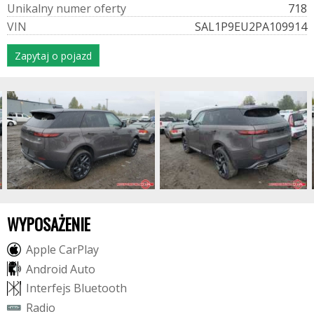
U
n
i
k
a
l
n
y
n
u
m
e
r
o
f
e
r
t
y
718
V
I
N
SAL1P9EU2PA109914
Zapytaj o pojazd
WYPOSAŻENIE
A
p
p
l
e
C
a
r
P
l
a
y
A
n
d
r
o
i
d
A
u
t
o
I
n
t
e
r
f
e
j
s
B
l
u
e
t
o
o
t
h
R
a
d
i
o