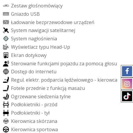
Z
e
s
t
a
w
g
ł
o
ś
n
o
m
ó
w
i
ą
c
y
G
n
i
a
z
d
o
U
S
B
Ł
a
d
o
w
a
n
i
e
b
e
z
p
r
z
e
w
o
d
o
w
e
u
r
z
ą
d
z
e
ń
S
y
s
t
e
m
n
a
w
i
g
a
c
j
i
s
a
t
e
l
i
t
a
r
n
e
j
S
y
s
t
e
m
n
a
g
ł
o
ś
n
i
e
n
i
a
W
y
ś
w
i
e
t
l
a
c
z
t
y
p
u
H
e
a
d
-
U
p
E
k
r
a
n
d
o
t
y
k
o
w
y
S
t
e
r
o
w
a
n
i
e
f
u
n
k
c
j
a
m
i
p
o
j
a
z
d
u
z
a
p
o
m
o
c
ą
g
ł
o
s
u
D
o
s
t
ę
p
d
o
i
n
t
e
r
n
e
t
u
R
e
g
u
l
.
e
l
e
k
t
r
.
p
o
d
p
a
r
c
i
a
l
ę
d
ź
w
i
o
w
e
g
o
-
k
i
e
r
o
w
c
a
F
o
t
e
l
e
p
r
z
e
d
n
i
e
z
f
u
n
k
c
j
ą
m
a
s
a
ż
u
O
g
r
z
e
w
a
n
e
s
i
e
d
z
e
n
i
a
t
y
l
n
e
P
o
d
ł
o
k
i
e
t
n
i
k
i
-
p
r
z
ó
d
P
o
d
ł
o
k
i
e
t
n
i
k
i
-
t
y
ł
K
i
e
r
o
w
n
i
c
a
s
k
ó
r
z
a
n
a
K
i
e
r
o
w
n
i
c
a
s
p
o
r
t
o
w
a