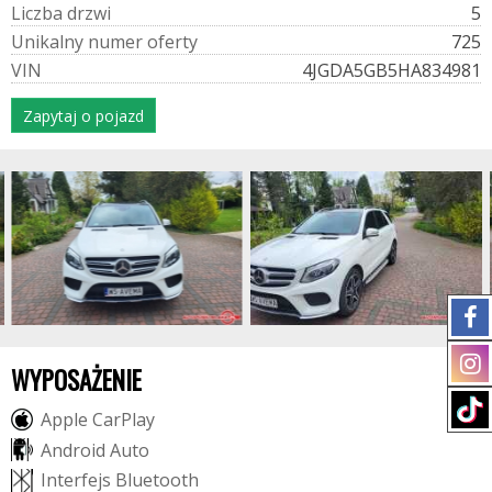
L
i
c
z
b
a
d
r
z
w
i
5
U
n
i
k
a
l
n
y
n
u
m
e
r
o
f
e
r
t
y
725
V
I
N
4JGDA5GB5HA834981
Zapytaj o pojazd
WYPOSAŻENIE
A
p
p
l
e
C
a
r
P
l
a
y
A
n
d
r
o
i
d
A
u
t
o
I
n
t
e
r
f
e
j
s
B
l
u
e
t
o
o
t
h