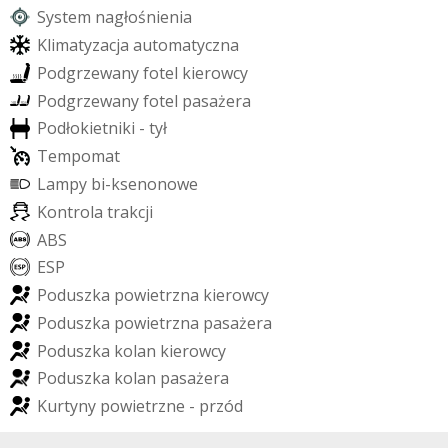
S
y
s
t
e
m
n
a
g
ł
o
ś
n
i
e
n
i
a
K
l
i
m
a
t
y
z
a
c
j
a
a
u
t
o
m
a
t
y
c
z
n
a
P
o
d
g
r
z
e
w
a
n
y
f
o
t
e
l
k
i
e
r
o
w
c
y
P
o
d
g
r
z
e
w
a
n
y
f
o
t
e
l
p
a
s
a
ż
e
r
a
P
o
d
ł
o
k
i
e
t
n
i
k
i
-
t
y
ł
T
e
m
p
o
m
a
t
L
a
m
p
y
b
i
-
k
s
e
n
o
n
o
w
e
K
o
n
t
r
o
l
a
t
r
a
k
c
j
i
A
B
S
E
S
P
P
o
d
u
s
z
k
a
p
o
w
i
e
t
r
z
n
a
k
i
e
r
o
w
c
y
P
o
d
u
s
z
k
a
p
o
w
i
e
t
r
z
n
a
p
a
s
a
ż
e
r
a
P
o
d
u
s
z
k
a
k
o
l
a
n
k
i
e
r
o
w
c
y
P
o
d
u
s
z
k
a
k
o
l
a
n
p
a
s
a
ż
e
r
a
K
u
r
t
y
n
y
p
o
w
i
e
t
r
z
n
e
-
p
r
z
ó
d