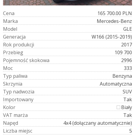
C
e
n
a
165 700.00 PLN
M
a
r
k
a
Mercedes-Benz
M
o
d
e
l
GLE
G
e
n
e
r
a
c
j
a
W166 (2015-2019)
R
o
k
p
r
o
d
u
k
c
j
i
2017
P
r
z
e
b
i
e
g
109 700
P
o
j
e
m
n
o
ś
ć
s
k
o
k
o
w
a
2996
M
o
c
333
T
y
p
p
a
l
i
w
a
Benzyna
S
k
r
z
y
n
i
a
Automatyczna
T
y
p
n
a
d
w
o
z
i
a
SUV
I
m
p
o
r
t
o
w
a
n
y
Tak
K
o
l
o
r
Biały
V
A
T
m
a
r
ż
a
Tak
N
a
p
ę
d
4x4 (dołączany automatycznie)
L
i
c
z
b
a
m
i
e
j
s
c
5