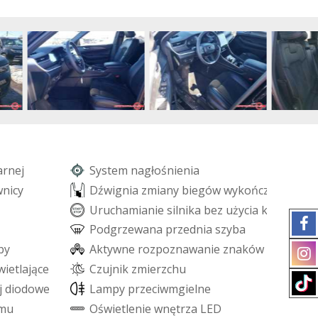
a
r
n
e
j
S
y
s
t
e
m
n
a
g
ł
o
ś
n
i
e
n
i
a
w
n
i
c
y
D
ź
w
i
g
n
i
a
z
m
i
a
n
y
b
i
e
g
ó
w
w
y
k
o
ń
c
z
o
n
a
s
k
ó
r
U
r
u
c
h
a
m
i
a
n
i
e
s
i
l
n
i
k
a
b
e
z
u
ż
y
c
i
a
k
l
u
c
z
y
k
ó
w
P
o
d
g
r
z
e
w
a
n
a
p
r
z
e
d
n
i
a
s
z
y
b
a
b
y
A
k
t
y
w
n
e
r
o
z
p
o
z
n
a
w
a
n
i
e
z
n
a
k
ó
w
o
g
r
a
n
i
c
z
w
i
e
t
l
a
j
ą
c
e
z
a
k
r
ę
t
y
C
z
u
j
n
i
k
z
m
i
e
r
z
c
h
u
j
d
i
o
d
o
w
e
L
E
D
L
a
m
p
y
p
r
z
e
c
i
w
m
g
i
e
l
n
e
m
u
O
ś
w
i
e
t
l
e
n
i
e
w
n
ę
t
r
z
a
L
E
D