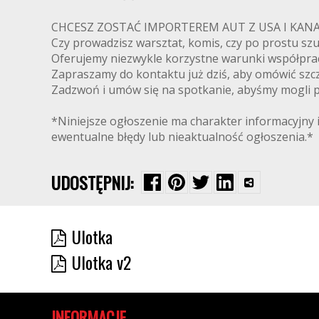
CHCESZ ZOSTAĆ IMPORTEREM AUT Z USA I K
Czy prowadzisz warsztat, komis, czy po prostu s
Oferujemy niezwykle korzystne warunki współpra
Zapraszamy do kontaktu już dziś, aby omówić szcz
Zadzwoń i umów się na spotkanie, abyśmy mogli pr
*Niniejsze ogłoszenie ma charakter informacyjny i
ewentualne błędy lub nieaktualność ogłoszenia.*
UDOSTĘPNIJ:
Ulotka
Ulotka v2
INFORMACJE