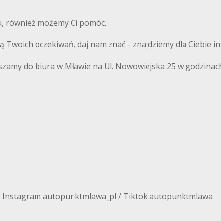
du, również możemy Ci pomóc.
ają Twoich oczekiwań, daj nam znać - znajdziemy dla Ciebie i
szamy do biura w Mławie na Ul. Nowowiejska 25 w godzinach
/ Instagram autopunktmlawa_pl / Tiktok autopunktmlawa