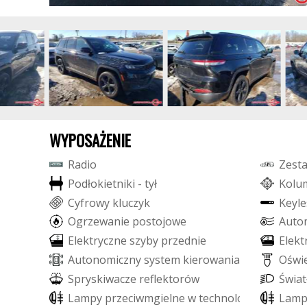
WYPOSAŻENIE
R
a
d
i
o
Z
e
s
t
P
o
d
ł
o
k
i
e
t
n
i
k
i
-
t
y
ł
K
o
l
u
C
y
f
r
o
w
y
k
l
u
c
z
y
k
K
e
y
l
e
O
g
r
z
e
w
a
n
i
e
p
o
s
t
o
j
o
w
e
A
u
t
o
E
l
e
k
t
r
y
c
z
n
e
s
z
y
b
y
p
r
z
e
d
n
i
e
E
l
e
k
t
A
u
t
o
n
o
m
i
c
z
n
y
s
y
s
t
e
m
k
i
e
r
o
w
a
n
i
a
O
ś
w
i
S
p
r
y
s
k
i
w
a
c
z
e
r
e
f
e
k
t
o
r
ó
w
Ś
w
i
a
t
L
a
m
p
y
p
r
z
e
c
i
w
m
g
i
e
l
n
e
w
t
e
c
h
n
o
l
o
g
i
i
L
E
D
L
a
m