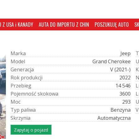
 Z USA i KANADY
AUTA DO IMPORTU Z CHIN
POSZUKUJĘ AUTO
S
M
a
r
k
a
Jeep
T
M
o
d
e
l
Grand Cherokee
G
e
n
e
r
a
c
j
a
V (2021-)
K
R
o
k
p
r
o
d
u
k
c
j
i
2022
P
r
z
e
b
i
e
g
14 546
L
P
o
j
e
m
n
o
ś
ć
s
k
o
k
o
w
a
3600
L
M
o
c
293
T
y
p
p
a
l
i
w
a
Benzyna
V
S
k
r
z
y
n
i
a
Automatyczna
Zapytaj o pojazd