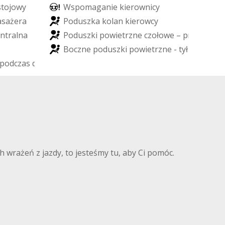
s
t
o
j
o
w
y
W
s
p
o
m
a
g
a
n
i
e
k
i
e
r
o
w
n
i
c
y
a
s
a
ż
e
r
a
P
o
d
u
s
z
k
a
k
o
l
a
n
k
i
e
r
o
w
c
y
n
t
r
a
l
n
a
P
o
d
u
s
z
k
i
p
o
w
i
e
t
r
z
n
e
c
z
o
ł
o
w
e
–
p
r
z
ó
d
B
o
c
z
n
e
p
o
d
u
s
z
k
i
p
o
w
i
e
t
r
z
n
e
-
t
y
ł
p
o
d
c
z
a
s
d
a
c
h
o
w
a
n
i
a
 wrażeń z jazdy, to jesteśmy tu, aby Ci pomóc.