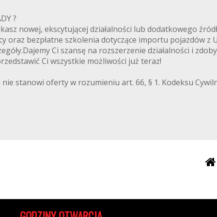
ANADY ?
zukasz nowej, ekscytującej działalności lub dodatkowego ź
cy oraz bezpłatne szkolenia dotyczące importu pojazdów z
egóły.Dajemy Ci szansę na rozszerzenie działalności i zdoby
zedstawić Ci wszystkie możliwości już teraz!
 nie stanowi oferty w rozumieniu art. 66, § 1. Kodeksu Cywi
GODZINY OTWARCIA