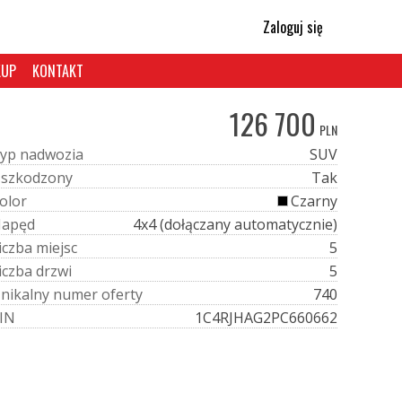
Zaloguj się
KUP
KONTAKT
126 700
PLN
y
p
n
a
d
w
o
z
i
a
SUV
U
s
z
k
o
d
z
o
n
y
Tak
o
l
o
r
Czarny
N
a
p
ę
d
4x4 (dołączany automatycznie)
i
c
z
b
a
m
i
e
j
s
c
5
i
c
z
b
a
d
r
z
w
i
5
U
n
i
k
a
l
n
y
n
u
m
e
r
o
f
e
r
t
y
740
I
N
1C4RJHAG2PC660662