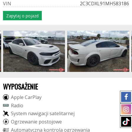
V
I
N
2C3CDXL91MH583186
Zapytaj o pojazd
WYPOSAŻENIE
A
p
p
l
e
C
a
r
P
l
a
y
R
a
d
i
o
S
y
s
t
e
m
n
a
w
i
g
a
c
j
i
s
a
t
e
l
i
t
a
r
n
e
j
O
g
r
z
e
w
a
n
i
e
p
o
s
t
o
j
o
w
e
A
u
t
o
m
a
t
y
c
z
n
a
k
o
n
t
r
o
l
a
o
g
r
z
e
w
a
n
i
a