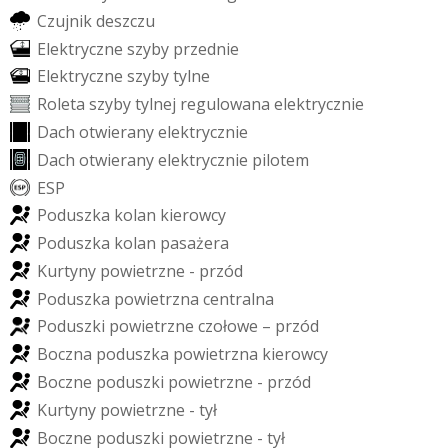
C
z
u
j
n
i
k
d
e
s
z
c
z
u
E
l
e
k
t
r
y
c
z
n
e
s
z
y
b
y
p
r
z
e
d
n
i
e
E
l
e
k
t
r
y
c
z
n
e
s
z
y
b
y
t
y
l
n
e
R
o
l
e
t
a
s
z
y
b
y
t
y
l
n
e
j
r
e
g
u
l
o
w
a
n
a
e
l
e
k
t
r
y
c
z
n
i
e
D
a
c
h
o
t
w
i
e
r
a
n
y
e
l
e
k
t
r
y
c
z
n
i
e
D
a
c
h
o
t
w
i
e
r
a
n
y
e
l
e
k
t
r
y
c
z
n
i
e
p
i
l
o
t
e
m
E
S
P
P
o
d
u
s
z
k
a
k
o
l
a
n
k
i
e
r
o
w
c
y
P
o
d
u
s
z
k
a
k
o
l
a
n
p
a
s
a
ż
e
r
a
K
u
r
t
y
n
y
p
o
w
i
e
t
r
z
n
e
-
p
r
z
ó
d
P
o
d
u
s
z
k
a
p
o
w
i
e
t
r
z
n
a
c
e
n
t
r
a
l
n
a
P
o
d
u
s
z
k
i
p
o
w
i
e
t
r
z
n
e
c
z
o
ł
o
w
e
–
p
r
z
ó
d
B
o
c
z
n
a
p
o
d
u
s
z
k
a
p
o
w
i
e
t
r
z
n
a
k
i
e
r
o
w
c
y
B
o
c
z
n
e
p
o
d
u
s
z
k
i
p
o
w
i
e
t
r
z
n
e
-
p
r
z
ó
d
K
u
r
t
y
n
y
p
o
w
i
e
t
r
z
n
e
-
t
y
ł
B
o
c
z
n
e
p
o
d
u
s
z
k
i
p
o
w
i
e
t
r
z
n
e
-
t
y
ł