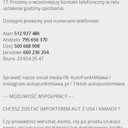
17. Prosimy o wcześniejszy kontakt telefoniczny w celu
ustalenia godziny spotkania.
Dostępni jesteśmy pod numerami telefonów:
Alan:
512 937 486
Andżelo:
795 656 370
Dżej:
500 668 908
Jarosław:
660 236 204
Biuro: 23 654 25 47
Sprawdź nasze social media FB: AutoPunktMlawa /
Instagram autopunktmlawa_pl / Tiktok autopunktmlawa
--- MOŻLIWOŚĆ WSPÓŁPRACY ---
CHCESZ ZOSTAĆ IMPORTEREM AUT Z USA I KANADY ?
Czy prowadzisz warsztat, komis, czy po prostu szukasz
nowej, ekscytującej działalności lub dodatkowego źródła