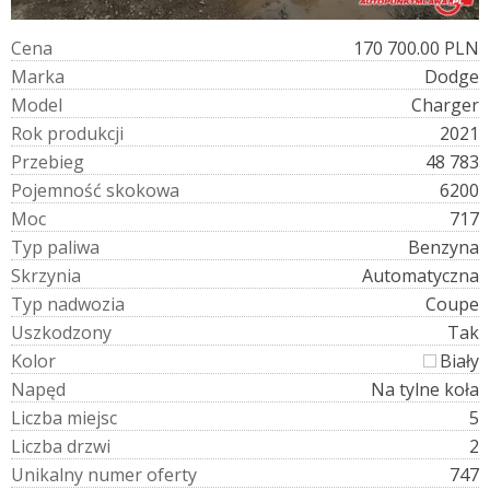
C
e
n
a
170 700.00 PLN
M
a
r
k
a
Dodge
M
o
d
e
l
Charger
R
o
k
p
r
o
d
u
k
c
j
i
2021
P
r
z
e
b
i
e
g
48 783
P
o
j
e
m
n
o
ś
ć
s
k
o
k
o
w
a
6200
M
o
c
717
T
y
p
p
a
l
i
w
a
Benzyna
S
k
r
z
y
n
i
a
Automatyczna
T
y
p
n
a
d
w
o
z
i
a
Coupe
U
s
z
k
o
d
z
o
n
y
Tak
K
o
l
o
r
Biały
N
a
p
ę
d
Na tylne koła
L
i
c
z
b
a
m
i
e
j
s
c
5
L
i
c
z
b
a
d
r
z
w
i
2
U
n
i
k
a
l
n
y
n
u
m
e
r
o
f
e
r
t
y
747