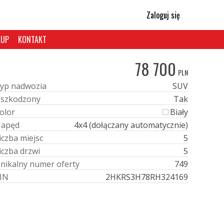
Zaloguj się
KUP
KONTAKT
78 700
PLN
y
p
n
a
d
w
o
z
i
a
SUV
U
s
z
k
o
d
z
o
n
y
Tak
o
l
o
r
Biały
N
a
p
ę
d
4x4 (dołączany automatycznie)
i
c
z
b
a
m
i
e
j
s
c
5
i
c
z
b
a
d
r
z
w
i
5
U
n
i
k
a
l
n
y
n
u
m
e
r
o
f
e
r
t
y
749
I
N
2HKRS3H78RH324169