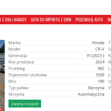
 Z USA i KANADY
AUTA DO IMPORTU Z CHIN
POSZUKUJĘ AUTO
S
M
a
r
k
a
Honda
T
M
o
d
e
l
CR-V
G
e
n
e
r
a
c
j
a
VI (2023-)
K
R
o
k
p
r
o
d
u
k
c
j
i
2024
P
r
z
e
b
i
e
g
982
L
P
o
j
e
m
n
o
ś
ć
s
k
o
k
o
w
a
1500
L
M
o
c
190
T
y
p
p
a
l
i
w
a
Benzyna
V
S
k
r
z
y
n
i
a
Automatyczna
Zapytaj o pojazd