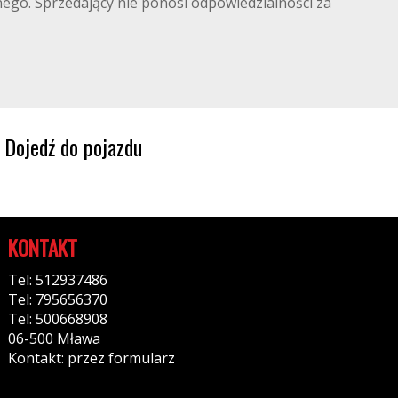
lnego. Sprzedający nie ponosi odpowiedzialności za
Dojedź do pojazdu
KONTAKT
Tel: 512937486
Tel: 795656370
Tel: 500668908
06-500 Mława
Kontakt: przez formularz