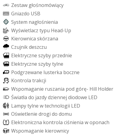
Z
e
s
t
a
w
g
ł
o
ś
n
o
m
ó
w
i
ą
c
y
G
n
i
a
z
d
o
U
S
B
S
y
s
t
e
m
n
a
g
ł
o
ś
n
i
e
n
i
a
W
y
ś
w
i
e
t
l
a
c
z
t
y
p
u
H
e
a
d
-
U
p
K
i
e
r
o
w
n
i
c
a
s
k
ó
r
z
a
n
a
C
z
u
j
n
i
k
d
e
s
z
c
z
u
E
l
e
k
t
r
y
c
z
n
e
s
z
y
b
y
p
r
z
e
d
n
i
e
E
l
e
k
t
r
y
c
z
n
e
s
z
y
b
y
t
y
l
n
e
P
o
d
g
r
z
e
w
a
n
e
l
u
s
t
e
r
k
a
b
o
c
z
n
e
K
o
n
t
r
o
l
a
t
r
a
k
c
j
i
W
s
p
o
m
a
g
a
n
i
e
r
u
s
z
a
n
i
a
p
o
d
g
ó
r
ę
-
H
i
l
l
H
o
l
d
e
r
Ś
w
i
a
t
ł
a
d
o
j
a
z
d
y
d
z
i
e
n
n
e
j
d
i
o
d
o
w
e
L
E
D
L
a
m
p
y
t
y
l
n
e
w
t
e
c
h
n
o
l
o
g
i
i
L
E
D
O
ś
w
i
e
t
l
e
n
i
e
d
r
o
g
i
d
o
d
o
m
u
E
l
e
k
t
r
o
n
i
c
z
n
a
k
o
n
t
r
o
l
a
c
i
ś
n
i
e
n
i
a
w
o
p
o
n
a
c
h
W
s
p
o
m
a
g
a
n
i
e
k
i
e
r
o
w
n
i
c
y