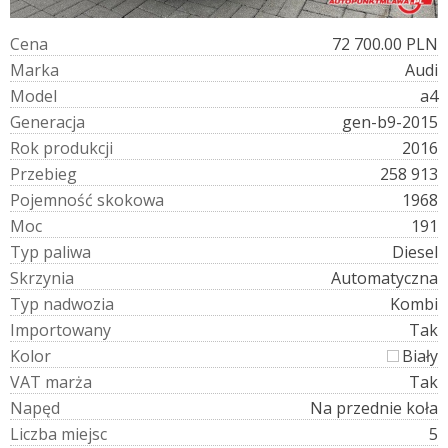
C
e
n
a
72 700.00 PLN
M
a
r
k
a
Audi
M
o
d
e
l
a4
G
e
n
e
r
a
c
j
a
gen-b9-2015
R
o
k
p
r
o
d
u
k
c
j
i
2016
P
r
z
e
b
i
e
g
258 913
P
o
j
e
m
n
o
ś
ć
s
k
o
k
o
w
a
1968
M
o
c
191
T
y
p
p
a
l
i
w
a
Diesel
S
k
r
z
y
n
i
a
Automatyczna
T
y
p
n
a
d
w
o
z
i
a
Kombi
I
m
p
o
r
t
o
w
a
n
y
Tak
K
o
l
o
r
Biały
V
A
T
m
a
r
ż
a
Tak
N
a
p
ę
d
Na przednie koła
L
i
c
z
b
a
m
i
e
j
s
c
5