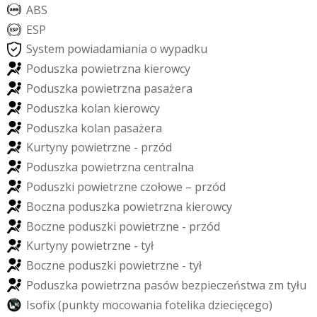
A
B
S
E
S
P
S
y
s
t
e
m
p
o
w
i
a
d
a
m
i
a
n
i
a
o
w
y
p
a
d
k
u
P
o
d
u
s
z
k
a
p
o
w
i
e
t
r
z
n
a
k
i
e
r
o
w
c
y
P
o
d
u
s
z
k
a
p
o
w
i
e
t
r
z
n
a
p
a
s
a
ż
e
r
a
P
o
d
u
s
z
k
a
k
o
l
a
n
k
i
e
r
o
w
c
y
P
o
d
u
s
z
k
a
k
o
l
a
n
p
a
s
a
ż
e
r
a
K
u
r
t
y
n
y
p
o
w
i
e
t
r
z
n
e
-
p
r
z
ó
d
P
o
d
u
s
z
k
a
p
o
w
i
e
t
r
z
n
a
c
e
n
t
r
a
l
n
a
P
o
d
u
s
z
k
i
p
o
w
i
e
t
r
z
n
e
c
z
o
ł
o
w
e
–
p
r
z
ó
d
B
o
c
z
n
a
p
o
d
u
s
z
k
a
p
o
w
i
e
t
r
z
n
a
k
i
e
r
o
w
c
y
B
o
c
z
n
e
p
o
d
u
s
z
k
i
p
o
w
i
e
t
r
z
n
e
-
p
r
z
ó
d
K
u
r
t
y
n
y
p
o
w
i
e
t
r
z
n
e
-
t
y
ł
B
o
c
z
n
e
p
o
d
u
s
z
k
i
p
o
w
i
e
t
r
z
n
e
-
t
y
ł
P
o
d
u
s
z
k
a
p
o
w
i
e
t
r
z
n
a
p
a
s
ó
w
b
e
z
p
i
e
c
z
e
ń
s
t
w
a
z
m
t
y
ł
u
I
s
o
f
i
x
(
p
u
n
k
t
y
m
o
c
o
w
a
n
i
a
f
o
t
e
l
i
k
a
d
z
i
e
c
i
ę
c
e
g
o
)