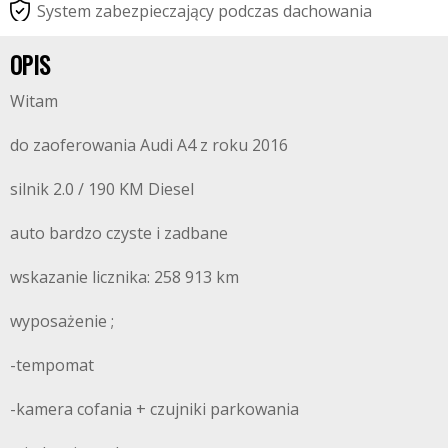
S
y
s
t
e
m
z
a
b
e
z
p
i
e
c
z
a
j
ą
c
y
p
o
d
c
z
a
s
d
a
c
h
o
w
a
n
i
a
OPIS
Witam
do zaoferowania Audi A4 z roku 2016
silnik 2.0 / 190 KM Diesel
auto bardzo czyste i zadbane
wskazanie licznika: 258 913 km
wyposażenie ;
-tempomat
-kamera cofania + czujniki parkowania