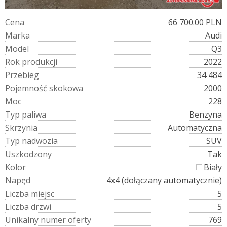
C
e
n
a
66 700.00 PLN
M
a
r
k
a
Audi
M
o
d
e
l
Q3
R
o
k
p
r
o
d
u
k
c
j
i
2022
P
r
z
e
b
i
e
g
34 484
P
o
j
e
m
n
o
ś
ć
s
k
o
k
o
w
a
2000
M
o
c
228
T
y
p
p
a
l
i
w
a
Benzyna
S
k
r
z
y
n
i
a
Automatyczna
T
y
p
n
a
d
w
o
z
i
a
SUV
U
s
z
k
o
d
z
o
n
y
Tak
K
o
l
o
r
Biały
N
a
p
ę
d
4x4 (dołączany automatycznie)
L
i
c
z
b
a
m
i
e
j
s
c
5
L
i
c
z
b
a
d
r
z
w
i
5
U
n
i
k
a
l
n
y
n
u
m
e
r
o
f
e
r
t
y
769