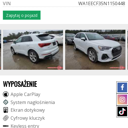
V
I
N
WA1EECF35N1150448
Zapytaj o pojazd
WYPOSAŻENIE
A
p
p
l
e
C
a
r
P
l
a
y
S
y
s
t
e
m
n
a
g
ł
o
ś
n
i
e
n
i
a
E
k
r
a
n
d
o
t
y
k
o
w
y
C
y
f
r
o
w
y
k
l
u
c
z
y
k
K
e
y
l
e
s
s
e
n
t
r
y