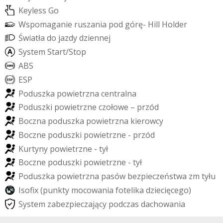
K
e
y
l
e
s
s
G
o
W
s
p
o
m
a
g
a
n
i
e
r
u
s
z
a
n
i
a
p
o
d
g
ó
r
ę
-
H
i
l
l
H
o
l
d
e
r
Ś
w
i
a
t
ł
a
d
o
j
a
z
d
y
d
z
i
e
n
n
e
j
S
y
s
t
e
m
S
t
a
r
t
/
S
t
o
p
A
B
S
E
S
P
P
o
d
u
s
z
k
a
p
o
w
i
e
t
r
z
n
a
c
e
n
t
r
a
l
n
a
P
o
d
u
s
z
k
i
p
o
w
i
e
t
r
z
n
e
c
z
o
ł
o
w
e
–
p
r
z
ó
d
B
o
c
z
n
a
p
o
d
u
s
z
k
a
p
o
w
i
e
t
r
z
n
a
k
i
e
r
o
w
c
y
B
o
c
z
n
e
p
o
d
u
s
z
k
i
p
o
w
i
e
t
r
z
n
e
-
p
r
z
ó
d
K
u
r
t
y
n
y
p
o
w
i
e
t
r
z
n
e
-
t
y
ł
B
o
c
z
n
e
p
o
d
u
s
z
k
i
p
o
w
i
e
t
r
z
n
e
-
t
y
ł
P
o
d
u
s
z
k
a
p
o
w
i
e
t
r
z
n
a
p
a
s
ó
w
b
e
z
p
i
e
c
z
e
ń
s
t
w
a
z
m
t
y
ł
u
I
s
o
f
x
(
p
u
n
k
t
y
m
o
c
o
w
a
n
i
a
f
o
t
e
l
i
k
a
d
z
i
e
c
i
ę
c
e
g
o
)
S
y
s
t
e
m
z
a
b
e
z
p
i
e
c
z
a
j
ą
c
y
p
o
d
c
z
a
s
d
a
c
h
o
w
a
n
i
a