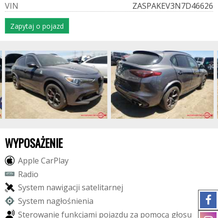
V
I
N
ZASPAKEV3N7D46626
Zapytaj o pojazd
WYPOSAŻENIE
A
p
p
l
e
C
a
r
P
l
a
y
R
a
d
i
o
S
y
s
t
e
m
n
a
w
i
g
a
c
j
i
s
a
t
e
l
i
t
a
r
n
e
j
S
y
s
t
e
m
n
a
g
ł
o
ś
n
i
e
n
i
a
S
t
e
r
o
w
a
n
i
e
f
u
n
k
c
j
a
m
i
p
o
j
a
z
d
u
z
a
p
o
m
o
c
ą
g
ł
o
s
u