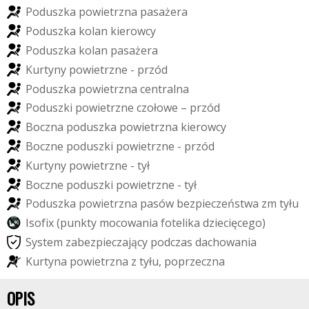
P
o
d
u
s
z
k
a
p
o
w
i
e
t
r
z
n
a
p
a
s
a
ż
e
r
a
P
o
d
u
s
z
k
a
k
o
l
a
n
k
i
e
r
o
w
c
y
P
o
d
u
s
z
k
a
k
o
l
a
n
p
a
s
a
ż
e
r
a
K
u
r
t
y
n
y
p
o
w
i
e
t
r
z
n
e
-
p
r
z
ó
d
P
o
d
u
s
z
k
a
p
o
w
i
e
t
r
z
n
a
c
e
n
t
r
a
l
n
a
P
o
d
u
s
z
k
i
p
o
w
i
e
t
r
z
n
e
c
z
o
ł
o
w
e
–
p
r
z
ó
d
B
o
c
z
n
a
p
o
d
u
s
z
k
a
p
o
w
i
e
t
r
z
n
a
k
i
e
r
o
w
c
y
B
o
c
z
n
e
p
o
d
u
s
z
k
i
p
o
w
i
e
t
r
z
n
e
-
p
r
z
ó
d
K
u
r
t
y
n
y
p
o
w
i
e
t
r
z
n
e
-
t
y
ł
B
o
c
z
n
e
p
o
d
u
s
z
k
i
p
o
w
i
e
t
r
z
n
e
-
t
y
ł
P
o
d
u
s
z
k
a
p
o
w
i
e
t
r
z
n
a
p
a
s
ó
w
b
e
z
p
i
e
c
z
e
ń
s
t
w
a
z
m
t
y
ł
u
I
s
o
f
i
x
(
p
u
n
k
t
y
m
o
c
o
w
a
n
i
a
f
o
t
e
l
i
k
a
d
z
i
e
c
i
ę
c
e
g
o
)
S
y
s
t
e
m
z
a
b
e
z
p
i
e
c
z
a
j
ą
c
y
p
o
d
c
z
a
s
d
a
c
h
o
w
a
n
i
a
K
u
r
t
y
n
a
p
o
w
i
e
t
r
z
n
a
z
t
y
ł
u
,
p
o
p
r
z
e
c
z
n
a
OPIS