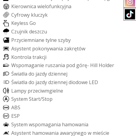
K
i
e
r
o
w
n
i
c
a
w
i
e
l
o
f
u
n
k
c
y
j
n
a
C
y
f
r
o
w
y
k
l
u
c
z
y
k
K
e
y
l
e
s
s
G
o
C
z
u
j
n
i
k
d
e
s
z
c
z
u
P
r
z
y
c
i
e
m
n
i
a
n
e
t
y
l
n
e
s
z
y
b
y
A
s
y
s
t
e
n
t
p
o
k
o
n
y
w
a
n
i
a
z
a
k
r
ę
t
ó
w
K
o
n
t
r
o
l
a
t
r
a
k
c
j
i
W
s
p
o
m
a
g
a
n
i
e
r
u
s
z
a
n
i
a
p
o
d
g
ó
r
ę
-
H
i
l
l
H
o
l
d
e
r
Ś
w
i
a
t
ł
a
d
o
j
a
z
d
y
d
z
i
e
n
n
e
j
Ś
w
i
a
t
ł
a
d
o
j
a
z
d
y
d
z
i
e
n
n
e
j
d
i
o
d
o
w
e
L
E
D
L
a
m
p
y
p
r
z
e
c
i
w
m
g
i
e
l
n
e
S
y
s
t
e
m
S
t
a
r
t
/
S
t
o
p
A
B
S
E
S
P
S
y
s
t
e
m
w
s
p
o
m
a
g
a
n
i
a
h
a
m
o
w
a
n
i
a
A
s
y
s
t
e
n
t
h
a
m
o
w
a
n
i
a
a
w
a
r
y
j
n
e
g
o
w
m
i
e
ś
c
i
e