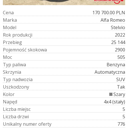
C
e
n
a
170 700.00 PLN
M
a
r
k
a
Alfa Romeo
M
o
d
e
l
Stelvio
R
o
k
p
r
o
d
u
k
c
j
i
2022
P
r
z
e
b
i
e
g
25 144
P
o
j
e
m
n
o
ś
ć
s
k
o
k
o
w
a
2900
M
o
c
505
T
y
p
p
a
l
i
w
a
Benzyna
S
k
r
z
y
n
i
a
Automatyczna
T
y
p
n
a
d
w
o
z
i
a
SUV
U
s
z
k
o
d
z
o
n
y
Tak
K
o
l
o
r
Szary
N
a
p
ę
d
4x4 (stały)
L
i
c
z
b
a
m
i
e
j
s
c
5
L
i
c
z
b
a
d
r
z
w
i
5
U
n
i
k
a
l
n
y
n
u
m
e
r
o
f
e
r
t
y
776