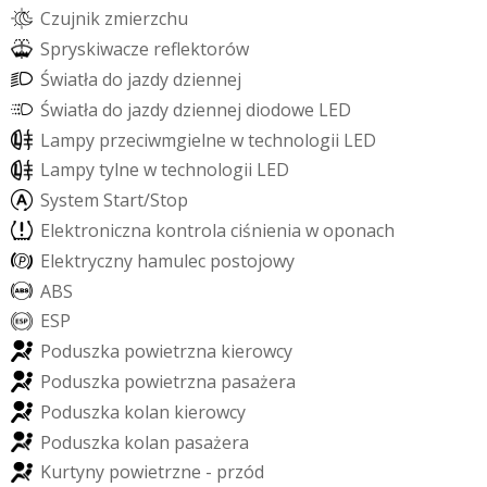
C
z
u
j
n
i
k
z
m
i
e
r
z
c
h
u
S
p
r
y
s
k
i
w
a
c
z
e
r
e
f
e
k
t
o
r
ó
w
Ś
w
i
a
t
ł
a
d
o
j
a
z
d
y
d
z
i
e
n
n
e
j
Ś
w
i
a
t
ł
a
d
o
j
a
z
d
y
d
z
i
e
n
n
e
j
d
i
o
d
o
w
e
L
E
D
L
a
m
p
y
p
r
z
e
c
i
w
m
g
i
e
l
n
e
w
t
e
c
h
n
o
l
o
g
i
i
L
E
D
L
a
m
p
y
t
y
l
n
e
w
t
e
c
h
n
o
l
o
g
i
i
L
E
D
S
y
s
t
e
m
S
t
a
r
t
/
S
t
o
p
E
l
e
k
t
r
o
n
i
c
z
n
a
k
o
n
t
r
o
l
a
c
i
ś
n
i
e
n
i
a
w
o
p
o
n
a
c
h
E
l
e
k
t
r
y
c
z
n
y
h
a
m
u
l
e
c
p
o
s
t
o
j
o
w
y
A
B
S
E
S
P
P
o
d
u
s
z
k
a
p
o
w
i
e
t
r
z
n
a
k
i
e
r
o
w
c
y
P
o
d
u
s
z
k
a
p
o
w
i
e
t
r
z
n
a
p
a
s
a
ż
e
r
a
P
o
d
u
s
z
k
a
k
o
l
a
n
k
i
e
r
o
w
c
y
P
o
d
u
s
z
k
a
k
o
l
a
n
p
a
s
a
ż
e
r
a
K
u
r
t
y
n
y
p
o
w
i
e
t
r
z
n
e
-
p
r
z
ó
d