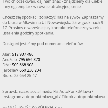
Twoich oczekiwań, daj nam znać - znajdziemy dla Ciebie
inny egzemplarz w równie atrakcyjnej cenie.
Chcesz się spotkać i zobaczyć nas na żywo? Zapraszamy
do biura w Mławie na Ul. Nowowiejska 25 w godzinach 9-
17. Prosimy o wcześniejszy kontakt telefoniczny w celu
ustalenia godziny spotkania.
Dostępni jesteśmy pod numerami telefonów:
Alan:
512 937 486
Andżelo:
795 656 370
Dżej:
500 668 908
Jarosław:
660 236 204
Biuro: 23 654 25 47
Sprawdź nasze social media FB: AutoPunktMlawa /
Instagram autopunktmlawa_pl / Tiktok autopunktmlawa
--- MOŻLIWOŚĆ WSPÓŁPRACY ---