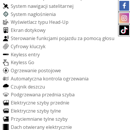
S
y
s
t
e
m
n
a
w
i
g
a
c
j
i
s
a
t
e
l
i
t
a
r
n
e
j
S
y
s
t
e
m
n
a
g
ł
o
ś
n
i
e
n
i
a
W
y
ś
w
i
e
t
l
a
c
z
t
y
p
u
H
e
a
d
-
U
p
E
k
r
a
n
d
o
t
y
k
o
w
y
S
t
e
r
o
w
a
n
i
e
f
u
n
k
c
j
a
m
i
p
o
j
a
z
d
u
z
a
p
o
m
o
c
ą
g
ł
o
s
u
C
y
f
r
o
w
y
k
l
u
c
z
y
k
K
e
y
l
e
s
s
e
n
t
r
y
K
e
y
l
e
s
s
G
o
O
g
r
z
e
w
a
n
i
e
p
o
s
t
o
j
o
w
e
A
u
t
o
m
a
t
y
c
z
n
a
k
o
n
t
r
o
l
a
o
g
r
z
e
w
a
n
i
a
C
z
u
j
n
i
k
d
e
s
z
c
z
u
P
o
d
g
r
z
e
w
a
n
a
p
r
z
e
d
n
i
a
s
z
y
b
a
E
l
e
k
t
r
y
c
z
n
e
s
z
y
b
y
p
r
z
e
d
n
i
e
E
l
e
k
t
r
y
c
z
n
e
s
z
y
b
y
t
y
l
n
e
P
r
z
y
c
i
e
m
n
i
a
n
e
t
y
l
n
e
s
z
y
b
y
D
a
c
h
o
t
w
i
e
r
a
n
y
e
l
e
k
t
r
y
c
z
n
i
e