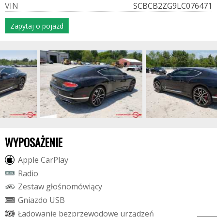
V
I
N
SCBCB2ZG9LC076471
Zapytaj o pojazd
WYPOSAŻENIE
A
p
p
l
e
C
a
r
P
l
a
y
R
a
d
i
o
Z
e
s
t
a
w
g
ł
o
ś
n
o
m
ó
w
i
ą
c
y
G
n
i
a
z
d
o
U
S
B
Ł
a
d
o
w
a
n
i
e
b
e
z
p
r
z
e
w
o
d
o
w
e
u
r
z
ą
d
z
e
ń