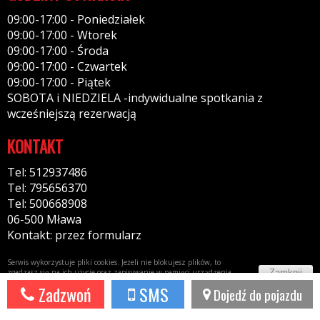
09:00-17:00 - Poniedziałek
09:00-17:00 - Wtorek
09:00-17:00 - Środa
09:00-17:00 - Czwartek
09:00-17:00 - Piątek
SOBOTA i NIEDZIELA -indywidualne spotkania z
wcześniejszą rezerwacją
KONTAKT
Tel: 512937486
Tel: 795656370
Tel: 500668908
06-500 Mława
Kontakt: przez formularz
Serwis wykorzystuje pliki cookies. Jeżeli nie blokujesz plików, to
Zamknij
zgadzasz się na ich użycie oraz zapisywanie w pamięci urządzenia.
Więcej informacji w
polityce prywatności
Zadzwoń
SMS
Dojedź do pojazdu
Potrzebujesz taki portal?
Napisz do nas!
44fox.com