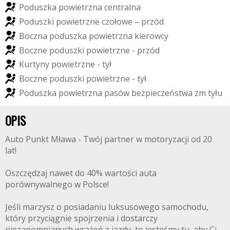
P
o
d
u
s
z
k
a
p
o
w
i
e
t
r
z
n
a
c
e
n
t
r
a
l
n
a
P
o
d
u
s
z
k
i
p
o
w
i
e
t
r
z
n
e
c
z
o
ł
o
w
e
–
p
r
z
ó
d
B
o
c
z
n
a
p
o
d
u
s
z
k
a
p
o
w
i
e
t
r
z
n
a
k
i
e
r
o
w
c
y
B
o
c
z
n
e
p
o
d
u
s
z
k
i
p
o
w
i
e
t
r
z
n
e
-
p
r
z
ó
d
K
u
r
t
y
n
y
p
o
w
i
e
t
r
z
n
e
-
t
y
ł
B
o
c
z
n
e
p
o
d
u
s
z
k
i
p
o
w
i
e
t
r
z
n
e
-
t
y
ł
P
o
d
u
s
z
k
a
p
o
w
i
e
t
r
z
n
a
p
a
s
ó
w
b
e
z
p
i
e
c
z
e
ń
s
t
w
a
z
m
t
y
ł
u
OPIS
Auto Punkt Mława - Twój partner w motoryzacji od 20
lat!
Oszczędzaj nawet do 40% wartości auta
porównywalnego w Polsce!
Jeśli marzysz o posiadaniu luksusowego samochodu,
który przyciągnie spojrzenia i dostarczy
niezapomnianych wrażeń z jazdy, to jesteśmy tu, aby Ci