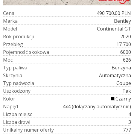
C
e
n
a
490 700.00 PLN
M
a
r
k
a
Bentley
M
o
d
e
l
Continental GT
R
o
k
p
r
o
d
u
k
c
j
i
2020
P
r
z
e
b
i
e
g
17 700
P
o
j
e
m
n
o
ś
ć
s
k
o
k
o
w
a
6000
M
o
c
626
T
y
p
p
a
l
i
w
a
Benzyna
S
k
r
z
y
n
i
a
Automatyczna
T
y
p
n
a
d
w
o
z
i
a
Coupe
U
s
z
k
o
d
z
o
n
y
Tak
K
o
l
o
r
Czarny
N
a
p
ę
d
4x4 (dołączany automatycznie)
L
i
c
z
b
a
m
i
e
j
s
c
4
L
i
c
z
b
a
d
r
z
w
i
3
U
n
i
k
a
l
n
y
n
u
m
e
r
o
f
e
r
t
y
777