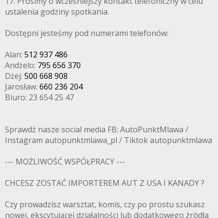
17. Prosimy o wcześniejszy kontakt telefoniczny w celu
ustalenia godziny spotkania.
Dostępni jesteśmy pod numerami telefonów:
Alan:
512 937 486
Andżelo:
795 656 370
Dżej:
500 668 908
Jarosław:
660 236 204
Biuro: 23 654 25 47
Sprawdź nasze social media FB: AutoPunktMlawa /
Instagram autopunktmlawa_pl / Tiktok autopunktmlawa
--- MOŻLIWOŚĆ WSPÓŁPRACY ---
CHCESZ ZOSTAĆ IMPORTEREM AUT Z USA I KANADY ?
Czy prowadzisz warsztat, komis, czy po prostu szukasz
nowej, ekscytującej działalności lub dodatkowego źródła