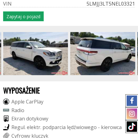
V
I
N
5LMJJ3LT5NEL03321
Zapytaj o pojazd
WYPOSAŻENIE
A
p
p
l
e
C
a
r
P
l
a
y
R
a
d
i
o
E
k
r
a
n
d
o
t
y
k
o
w
y
R
e
g
u
l
.
e
l
e
k
t
r
.
p
o
d
p
a
r
c
i
a
l
ę
d
ź
w
i
o
w
e
g
o
-
k
i
e
r
o
w
c
a
C
y
f
r
o
w
y
k
l
u
c
z
y
k