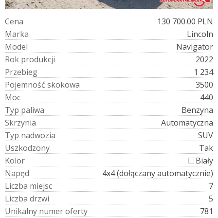
C
e
n
a
130 700.00 PLN
M
a
r
k
a
Lincoln
M
o
d
e
l
Navigator
R
o
k
p
r
o
d
u
k
c
j
i
2022
P
r
z
e
b
i
e
g
1 234
P
o
j
e
m
n
o
ś
ć
s
k
o
k
o
w
a
3500
M
o
c
440
T
y
p
p
a
l
i
w
a
Benzyna
S
k
r
z
y
n
i
a
Automatyczna
T
y
p
n
a
d
w
o
z
i
a
SUV
U
s
z
k
o
d
z
o
n
y
Tak
K
o
l
o
r
Biały
N
a
p
ę
d
4x4 (dołączany automatycznie)
L
i
c
z
b
a
m
i
e
j
s
c
7
L
i
c
z
b
a
d
r
z
w
i
5
U
n
i
k
a
l
n
y
n
u
m
e
r
o
f
e
r
t
y
781