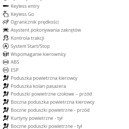
K
e
y
l
e
s
s
e
n
t
r
y
K
e
y
l
e
s
s
G
o
O
g
r
a
n
i
c
z
n
i
k
p
r
ę
d
k
o
ś
c
i
A
s
y
s
t
e
n
t
p
o
k
o
n
y
w
a
n
i
a
z
a
k
r
ę
t
ó
w
K
o
n
t
r
o
l
a
t
r
a
k
c
j
i
S
y
s
t
e
m
S
t
a
r
t
/
S
t
o
p
W
s
p
o
m
a
g
a
n
i
e
k
i
e
r
o
w
n
i
c
y
A
B
S
E
S
P
P
o
d
u
s
z
k
a
p
o
w
i
e
t
r
z
n
a
k
i
e
r
o
w
c
y
P
o
d
u
s
z
k
a
k
o
l
a
n
p
a
s
a
ż
e
r
a
P
o
d
u
s
z
k
i
p
o
w
i
e
t
r
z
n
e
c
z
o
ł
o
w
e
–
p
r
z
ó
d
B
o
c
z
n
a
p
o
d
u
s
z
k
a
p
o
w
i
e
t
r
z
n
a
k
i
e
r
o
w
c
y
B
o
c
z
n
e
p
o
d
u
s
z
k
i
p
o
w
i
e
t
r
z
n
e
-
p
r
z
ó
d
K
u
r
t
y
n
y
p
o
w
i
e
t
r
z
n
e
-
t
y
ł
B
o
c
z
n
e
p
o
d
u
s
z
k
i
p
o
w
i
e
t
r
z
n
e
-
t
y
ł