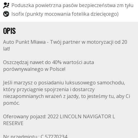
P
o
d
u
s
z
k
a
p
o
w
i
e
t
r
z
n
a
p
a
s
ó
w
b
e
z
p
i
e
c
z
e
ń
s
t
w
a
z
m
t
y
ł
u
I
s
o
f
i
x
(
p
u
n
k
t
y
m
o
c
o
w
a
n
i
a
f
o
t
e
l
i
k
a
d
z
i
e
c
i
ę
c
e
g
o
)
OPIS
Auto Punkt Mława - Twój partner w motoryzacji od 20
lat!
Oszczędzaj nawet do 40% wartości auta
porównywalnego w Polsce!
Jeśli marzysz o posiadaniu luksusowego samochodu,
który przyciągnie spojrzenia i dostarczy
niezapomnianych wrażeń z jazdy, to jesteśmy tu, aby Ci
pomóc.
Oferowany pojazd: 2022 LINCOLN NAVIGATOR L
RESERVE
Nr przedmiotu : C 57270234