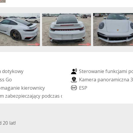
n
d
o
t
y
k
o
w
y
S
t
e
r
o
w
a
n
i
e
f
u
n
k
c
j
a
m
i
p
s
s
G
o
K
a
m
e
r
a
p
a
n
o
r
a
m
i
c
z
n
a
3
o
m
a
g
a
n
i
e
k
i
e
r
o
w
n
i
c
y
E
S
P
m
z
a
b
e
z
p
i
e
c
z
a
j
ą
c
y
p
o
d
c
z
a
s
d
a
c
h
o
w
a
n
i
a
20 lat!