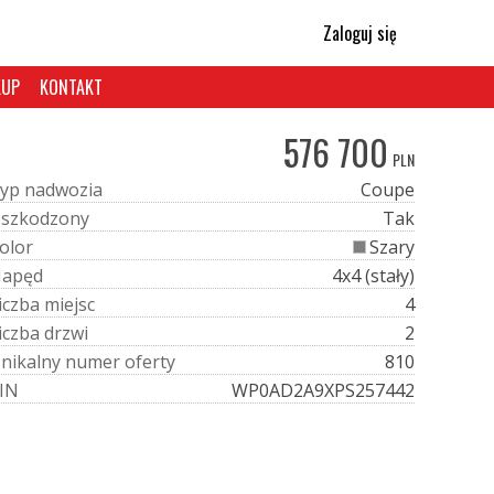
Zaloguj się
KUP
KONTAKT
576 700
PLN
y
p
n
a
d
w
o
z
i
a
Coupe
U
s
z
k
o
d
z
o
n
y
Tak
o
l
o
r
Szary
N
a
p
ę
d
4x4 (stały)
i
c
z
b
a
m
i
e
j
s
c
4
i
c
z
b
a
d
r
z
w
i
2
U
n
i
k
a
l
n
y
n
u
m
e
r
o
f
e
r
t
y
810
I
N
WP0AD2A9XPS257442