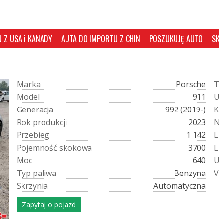
 Z USA i KANADY
AUTA DO IMPORTU Z CHIN
POSZUKUJĘ AUTO
S
M
a
r
k
a
Porsche
T
M
o
d
e
l
911
G
e
n
e
r
a
c
j
a
992 (2019-)
K
R
o
k
p
r
o
d
u
k
c
j
i
2023
P
r
z
e
b
i
e
g
1 142
L
P
o
j
e
m
n
o
ś
ć
s
k
o
k
o
w
a
3700
L
M
o
c
640
T
y
p
p
a
l
i
w
a
Benzyna
V
S
k
r
z
y
n
i
a
Automatyczna
Zapytaj o pojazd