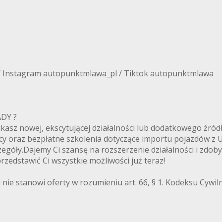
/ Instagram autopunktmlawa_pl / Tiktok autopunktmlawa
ANADY ?
zukasz nowej, ekscytującej działalności lub dodatkowego ź
cy oraz bezpłatne szkolenia dotyczące importu pojazdów z
egóły.Dajemy Ci szansę na rozszerzenie działalności i zdoby
zedstawić Ci wszystkie możliwości już teraz!
 nie stanowi oferty w rozumieniu art. 66, § 1. Kodeksu Cywi