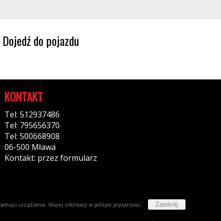
Dojedź do pojazdu
KONTAKT
Tel: 512937486
Tel: 795656370
Tel: 500668908
06-500 Mława
Kontakt: przez formularz
Zamknij
w pamięci urządzenia. Więcej informacji w
polityce prywatności