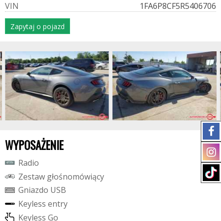
V
I
N
1FA6P8CF5R5406706
Zapytaj o pojazd
WYPOSAŻENIE
R
a
d
i
o
Z
e
s
t
a
w
g
ł
o
ś
n
o
m
ó
w
i
ą
c
y
G
n
i
a
z
d
o
U
S
B
K
e
y
l
e
s
s
e
n
t
r
y
K
e
y
l
e
s
s
G
o