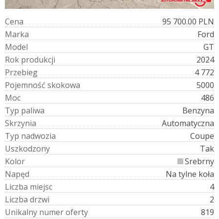
C
e
n
a
95 700.00 PLN
M
a
r
k
a
Ford
M
o
d
e
l
GT
R
o
k
p
r
o
d
u
k
c
j
i
2024
P
r
z
e
b
i
e
g
4 772
P
o
j
e
m
n
o
ś
ć
s
k
o
k
o
w
a
5000
M
o
c
486
T
y
p
p
a
l
i
w
a
Benzyna
S
k
r
z
y
n
i
a
Automatyczna
T
y
p
n
a
d
w
o
z
i
a
Coupe
U
s
z
k
o
d
z
o
n
y
Tak
K
o
l
o
r
Srebrny
N
a
p
ę
d
Na tylne koła
L
i
c
z
b
a
m
i
e
j
s
c
4
L
i
c
z
b
a
d
r
z
w
i
2
U
n
i
k
a
l
n
y
n
u
m
e
r
o
f
e
r
t
y
819