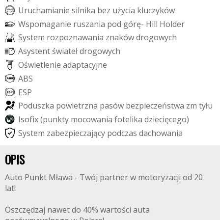
U
r
u
c
h
a
m
i
a
n
i
e
s
i
l
n
i
k
a
b
e
z
u
ż
y
c
i
a
k
l
u
c
z
y
k
ó
w
W
s
p
o
m
a
g
a
n
i
e
r
u
s
z
a
n
i
a
p
o
d
g
ó
r
ę
-
H
i
l
l
H
o
l
d
e
r
S
y
s
t
e
m
r
o
z
p
o
z
n
a
w
a
n
i
a
z
n
a
k
ó
w
d
r
o
g
o
w
y
c
h
A
s
y
s
t
e
n
t
ś
w
i
a
t
e
ł
d
r
o
g
o
w
y
c
h
O
ś
w
i
e
t
l
e
n
i
e
a
d
a
p
t
a
c
y
j
n
e
A
B
S
E
S
P
P
o
d
u
s
z
k
a
p
o
w
i
e
t
r
z
n
a
p
a
s
ó
w
b
e
z
p
i
e
c
z
e
ń
s
t
w
a
z
m
t
y
ł
u
I
s
o
f
i
x
(
p
u
n
k
t
y
m
o
c
o
w
a
n
i
a
f
o
t
e
l
i
k
a
d
z
i
e
c
i
ę
c
e
g
o
)
S
y
s
t
e
m
z
a
b
e
z
p
i
e
c
z
a
j
ą
c
y
p
o
d
c
z
a
s
d
a
c
h
o
w
a
n
i
a
OPIS
Auto Punkt Mława - Twój partner w motoryzacji od 20
lat!
Oszczędzaj nawet do 40% wartości auta