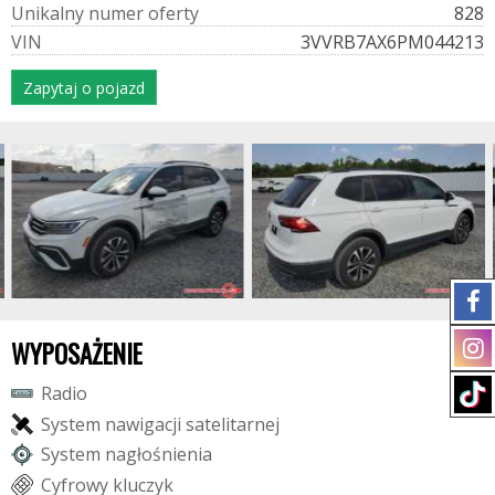
U
n
i
k
a
l
n
y
n
u
m
e
r
o
f
e
r
t
y
828
V
I
N
3VVRB7AX6PM044213
Zapytaj o pojazd
WYPOSAŻENIE
R
a
d
i
o
S
y
s
t
e
m
n
a
w
i
g
a
c
j
i
s
a
t
e
l
i
t
a
r
n
e
j
S
y
s
t
e
m
n
a
g
ł
o
ś
n
i
e
n
i
a
C
y
f
r
o
w
y
k
l
u
c
z
y
k