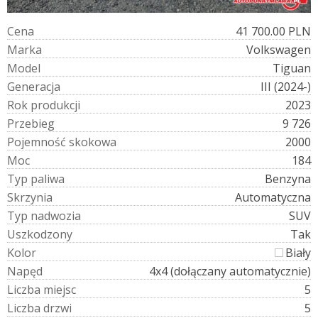
C
e
n
a
41 700.00 PLN
M
a
r
k
a
Volkswagen
M
o
d
e
l
Tiguan
G
e
n
e
r
a
c
j
a
III (2024-)
R
o
k
p
r
o
d
u
k
c
j
i
2023
P
r
z
e
b
i
e
g
9 726
P
o
j
e
m
n
o
ś
ć
s
k
o
k
o
w
a
2000
M
o
c
184
T
y
p
p
a
l
i
w
a
Benzyna
S
k
r
z
y
n
i
a
Automatyczna
T
y
p
n
a
d
w
o
z
i
a
SUV
U
s
z
k
o
d
z
o
n
y
Tak
K
o
l
o
r
Biały
N
a
p
ę
d
4x4 (dołączany automatycznie)
L
i
c
z
b
a
m
i
e
j
s
c
5
L
i
c
z
b
a
d
r
z
w
i
5