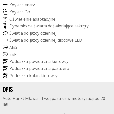
K
e
y
l
e
s
s
e
n
t
r
y
K
e
y
l
e
s
s
G
o
O
ś
w
i
e
t
l
e
n
i
e
a
d
a
p
t
a
c
y
j
n
e
D
y
n
a
m
i
c
z
n
e
ś
w
i
a
t
ł
a
d
o
ś
w
i
e
t
l
a
j
ą
c
e
z
a
k
r
ę
t
y
Ś
w
i
a
t
ł
a
d
o
j
a
z
d
y
d
z
i
e
n
n
e
j
Ś
w
i
a
t
ł
a
d
o
j
a
z
d
y
d
z
i
e
n
n
e
j
d
i
o
d
o
w
e
L
E
D
A
B
S
E
S
P
P
o
d
u
s
z
k
a
p
o
w
i
e
t
r
z
n
a
k
i
e
r
o
w
c
y
P
o
d
u
s
z
k
a
p
o
w
i
e
t
r
z
n
a
p
a
s
a
ż
e
r
a
P
o
d
u
s
z
k
a
k
o
l
a
n
k
i
e
r
o
w
c
y
OPIS
Auto Punkt Mława - Twój partner w motoryzacji od 20
lat!