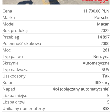
C
e
n
a
111 700.00 PLN
M
a
r
k
a
Porsche
M
o
d
e
l
Macan
R
o
k
p
r
o
d
u
k
c
j
i
2022
P
r
z
e
b
i
e
g
14 897
P
o
j
e
m
n
o
ś
ć
s
k
o
k
o
w
a
2000
M
o
c
261
T
y
p
p
a
l
i
w
a
Benzyna
S
k
r
z
y
n
i
a
Automatyczna
T
y
p
n
a
d
w
o
z
i
a
SUV
U
s
z
k
o
d
z
o
n
y
Tak
K
o
l
o
r
Szary
N
a
p
ę
d
4x4 (dołączany automatycznie)
L
i
c
z
b
a
m
i
e
j
s
c
5
L
i
c
z
b
a
d
r
z
w
i
5
U
n
i
k
a
l
n
y
n
u
m
e
r
o
f
e
r
t
y
838