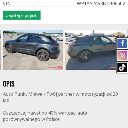
V
I
N
WP1AA2A53NLB06602
Zapytaj o pojazd
OPIS
Auto Punkt Mława - Twój partner w motoryzacji od 20
lat!
Oszczędzaj nawet do 40% wartości auta
porównywalnego w Polsce!