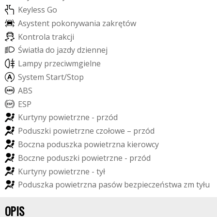
K
e
y
l
e
s
s
G
o
A
s
y
s
t
e
n
t
p
o
k
o
n
y
w
a
n
i
a
z
a
k
r
ę
t
ó
w
K
o
n
t
r
o
l
a
t
r
a
k
c
j
i
Ś
w
i
a
t
ł
a
d
o
j
a
z
d
y
d
z
i
e
n
n
e
j
L
a
m
p
y
p
r
z
e
c
i
w
m
g
i
e
l
n
e
S
y
s
t
e
m
S
t
a
r
t
/
S
t
o
p
A
B
S
E
S
P
K
u
r
t
y
n
y
p
o
w
i
e
t
r
z
n
e
-
p
r
z
ó
d
P
o
d
u
s
z
k
i
p
o
w
i
e
t
r
z
n
e
c
z
o
ł
o
w
e
–
p
r
z
ó
d
B
o
c
z
n
a
p
o
d
u
s
z
k
a
p
o
w
i
e
t
r
z
n
a
k
i
e
r
o
w
c
y
B
o
c
z
n
e
p
o
d
u
s
z
k
i
p
o
w
i
e
t
r
z
n
e
-
p
r
z
ó
d
K
u
r
t
y
n
y
p
o
w
i
e
t
r
z
n
e
-
t
y
ł
P
o
d
u
s
z
k
a
p
o
w
i
e
t
r
z
n
a
p
a
s
ó
w
b
e
z
p
i
e
c
z
e
ń
s
t
w
a
z
m
t
y
ł
u
OPIS