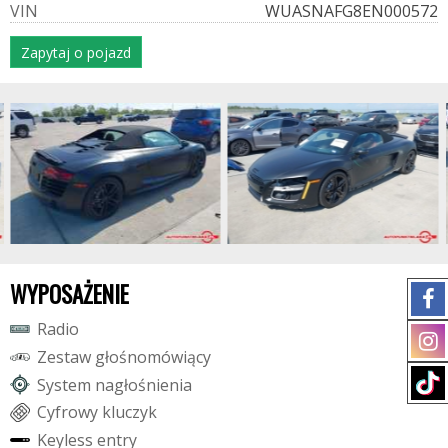
V
I
N
WUASNAFG8EN000572
Zapytaj o pojazd
WYPOSAŻENIE
R
a
d
i
o
Z
e
s
t
a
w
g
ł
o
ś
n
o
m
ó
w
i
ą
c
y
S
y
s
t
e
m
n
a
g
ł
o
ś
n
i
e
n
i
a
C
y
f
r
o
w
y
k
l
u
c
z
y
k
K
e
y
l
e
s
s
e
n
t
r
y