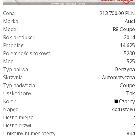
C
e
n
a
213 700.00 PLN
M
a
r
k
a
Audi
M
o
d
e
l
R8 Coupé
R
o
k
p
r
o
d
u
k
c
j
i
2014
P
r
z
e
b
i
e
g
14 625
P
o
j
e
m
n
o
ś
ć
s
k
o
k
o
w
a
5200
M
o
c
525
T
y
p
p
a
l
i
w
a
Benzyna
S
k
r
z
y
n
i
a
Automatyczna
T
y
p
n
a
d
w
o
z
i
a
Coupe
U
s
z
k
o
d
z
o
n
y
Tak
K
o
l
o
r
Czarny
N
a
p
ę
d
4x4 (stały)
L
i
c
z
b
a
m
i
e
j
s
c
2
L
i
c
z
b
a
d
r
z
w
i
2
U
n
i
k
a
l
n
y
n
u
m
e
r
o
f
e
r
t
y
844