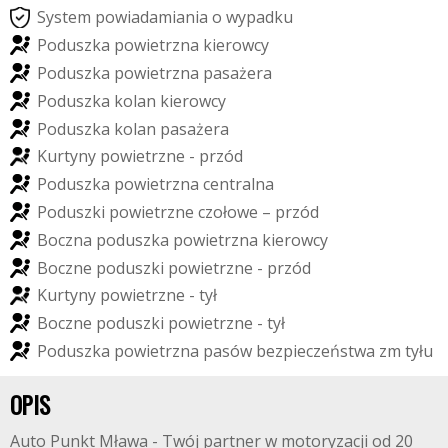
S
y
s
t
e
m
p
o
w
i
a
d
a
m
i
a
n
i
a
o
w
y
p
a
d
k
u
P
o
d
u
s
z
k
a
p
o
w
i
e
t
r
z
n
a
k
i
e
r
o
w
c
y
P
o
d
u
s
z
k
a
p
o
w
i
e
t
r
z
n
a
p
a
s
a
ż
e
r
a
P
o
d
u
s
z
k
a
k
o
l
a
n
k
i
e
r
o
w
c
y
P
o
d
u
s
z
k
a
k
o
l
a
n
p
a
s
a
ż
e
r
a
K
u
r
t
y
n
y
p
o
w
i
e
t
r
z
n
e
-
p
r
z
ó
d
P
o
d
u
s
z
k
a
p
o
w
i
e
t
r
z
n
a
c
e
n
t
r
a
l
n
a
P
o
d
u
s
z
k
i
p
o
w
i
e
t
r
z
n
e
c
z
o
ł
o
w
e
–
p
r
z
ó
d
B
o
c
z
n
a
p
o
d
u
s
z
k
a
p
o
w
i
e
t
r
z
n
a
k
i
e
r
o
w
c
y
B
o
c
z
n
e
p
o
d
u
s
z
k
i
p
o
w
i
e
t
r
z
n
e
-
p
r
z
ó
d
K
u
r
t
y
n
y
p
o
w
i
e
t
r
z
n
e
-
t
y
ł
B
o
c
z
n
e
p
o
d
u
s
z
k
i
p
o
w
i
e
t
r
z
n
e
-
t
y
ł
P
o
d
u
s
z
k
a
p
o
w
i
e
t
r
z
n
a
p
a
s
ó
w
b
e
z
p
i
e
c
z
e
ń
s
t
w
a
z
m
t
y
ł
u
OPIS
Auto Punkt Mława - Twój partner w motoryzacji od 20