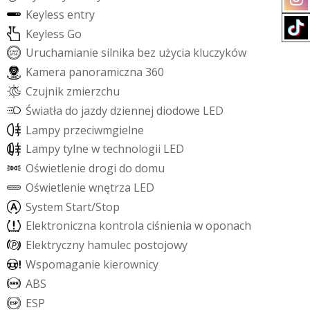
K
e
y
l
e
s
s
e
n
t
r
y
K
e
y
l
e
s
s
G
o
U
r
u
c
h
a
m
i
a
n
i
e
s
i
l
n
i
k
a
b
e
z
u
ż
y
c
i
a
k
l
u
c
z
y
k
ó
w
K
a
m
e
r
a
p
a
n
o
r
a
m
i
c
z
n
a
3
6
0
C
z
u
j
n
i
k
z
m
i
e
r
z
c
h
u
Ś
w
i
a
t
ł
a
d
o
j
a
z
d
y
d
z
i
e
n
n
e
j
d
i
o
d
o
w
e
L
E
D
L
a
m
p
y
p
r
z
e
c
i
w
m
g
i
e
l
n
e
L
a
m
p
y
t
y
l
n
e
w
t
e
c
h
n
o
l
o
g
i
i
L
E
D
O
ś
w
i
e
t
l
e
n
i
e
d
r
o
g
i
d
o
d
o
m
u
O
ś
w
i
e
t
l
e
n
i
e
w
n
ę
t
r
z
a
L
E
D
S
y
s
t
e
m
S
t
a
r
t
/
S
t
o
p
E
l
e
k
t
r
o
n
i
c
z
n
a
k
o
n
t
r
o
l
a
c
i
ś
n
i
e
n
i
a
w
o
p
o
n
a
c
h
E
l
e
k
t
r
y
c
z
n
y
h
a
m
u
l
e
c
p
o
s
t
o
j
o
w
y
W
s
p
o
m
a
g
a
n
i
e
k
i
e
r
o
w
n
i
c
y
A
B
S
E
S
P