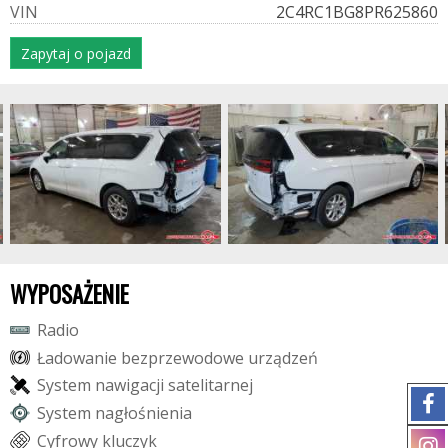
V
I
N
2C4RC1BG8PR625860
Zapytaj o pojazd
WYPOSAŻENIE
R
a
d
i
o
Ł
a
d
o
w
a
n
i
e
b
e
z
p
r
z
e
w
o
d
o
w
e
u
r
z
ą
d
z
e
ń
S
y
s
t
e
m
n
a
w
i
g
a
c
j
i
s
a
t
e
l
i
t
a
r
n
e
j
S
y
s
t
e
m
n
a
g
ł
o
ś
n
i
e
n
i
a
C
y
f
r
o
w
y
k
l
u
c
z
y
k