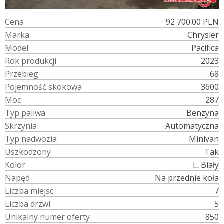
C
e
n
a
92 700.00 PLN
M
a
r
k
a
Chrysler
M
o
d
e
l
Pacifica
R
o
k
p
r
o
d
u
k
c
j
i
2023
P
r
z
e
b
i
e
g
68
P
o
j
e
m
n
o
ś
ć
s
k
o
k
o
w
a
3600
M
o
c
287
T
y
p
p
a
l
i
w
a
Benzyna
S
k
r
z
y
n
i
a
Automatyczna
T
y
p
n
a
d
w
o
z
i
a
Minivan
U
s
z
k
o
d
z
o
n
y
Tak
K
o
l
o
r
Biały
N
a
p
ę
d
Na przednie koła
L
i
c
z
b
a
m
i
e
j
s
c
7
L
i
c
z
b
a
d
r
z
w
i
5
U
n
i
k
a
l
n
y
n
u
m
e
r
o
f
e
r
t
y
850