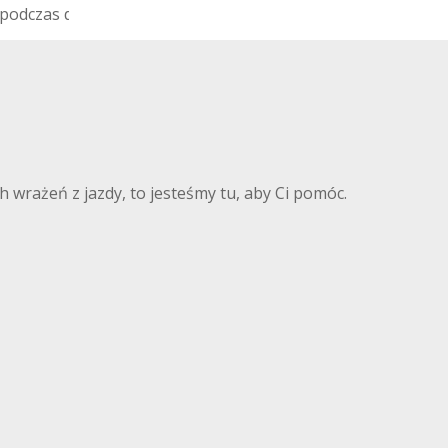
p
o
d
c
z
a
s
d
a
c
h
o
w
a
n
i
a
 wrażeń z jazdy, to jesteśmy tu, aby Ci pomóc.