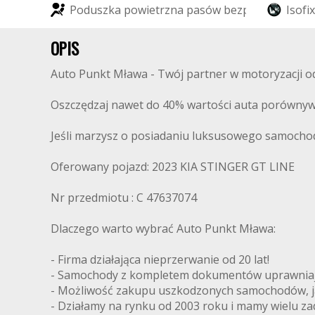
P
o
d
u
s
z
k
a
p
o
w
i
e
t
r
z
n
a
p
a
s
ó
w
b
e
z
p
i
e
c
z
e
ń
s
I
t
s
w
o
a
f
i
x
OPIS
Auto Punkt Mława - Twój partner w motoryzacji od 
Oszczędzaj nawet do 40% wartości auta porównyw
Jeśli marzysz o posiadaniu luksusowego samochodu
Oferowany pojazd: 2023 KIA STINGER GT LINE
Nr przedmiotu : C 47637074
Dlaczego warto wybrać Auto Punkt Mława:
- Firma działająca nieprzerwanie od 20 lat!
- Samochody z kompletem dokumentów uprawniając
- Możliwość zakupu uszkodzonych samochodów, ja
- Działamy na rynku od 2003 roku i mamy wielu z