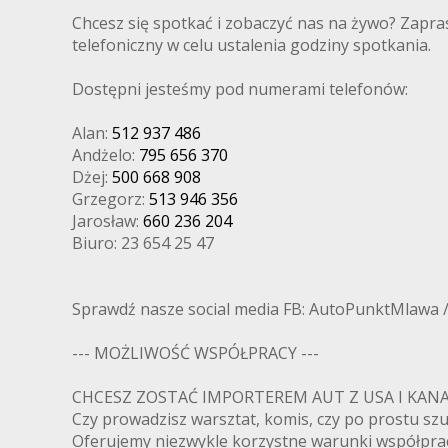
Chcesz się spotkać i zobaczyć nas na żywo? Zapra
telefoniczny w celu ustalenia godziny spotkania.
Dostępni jesteśmy pod numerami telefonów:
Alan:
512 937 486
Andżelo:
795 656 370
Dżej:
500 668 908
Grzegorz:
513 946 356
Jarosław:
660 236 204
Biuro: 23 654 25 47
Sprawdź nasze social media FB: AutoPunktMlawa 
--- MOŻLIWOŚĆ WSPÓŁPRACY ---
CHCESZ ZOSTAĆ IMPORTEREM AUT Z USA I K
Czy prowadzisz warsztat, komis, czy po prostu s
Oferujemy niezwykle korzystne warunki współpra