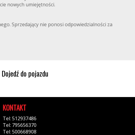
cie nowych umiejętności.
lnego. Sprzedający nie ponosi odpowiedzialności za
Dojedź do pojazdu
KONTAKT
Tel: 512937486
Tel: 795656370
Tel: 500668908