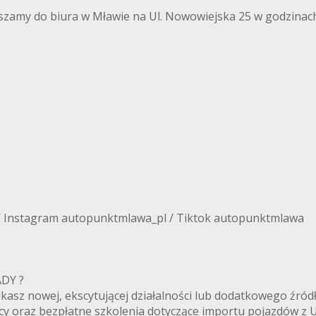
szamy do biura w Mławie na Ul. Nowowiejska 25 w godzinach
/ Instagram autopunktmlawa_pl / Tiktok autopunktmlawa
ANADY ?
zukasz nowej, ekscytującej działalności lub dodatkowego ź
cy oraz bezpłatne szkolenia dotyczące importu pojazdów z