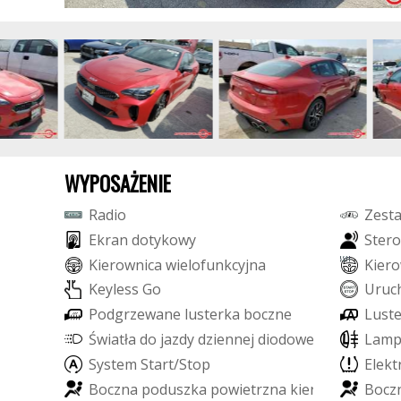
WYPOSAŻENIE
R
a
d
i
o
Z
e
s
t
E
k
r
a
n
d
o
t
y
k
o
w
y
S
t
e
r
o
K
i
e
r
o
w
n
i
c
a
w
i
e
l
o
f
u
n
k
c
y
j
n
a
K
i
e
r
o
K
e
y
l
e
s
s
G
o
U
r
u
c
P
o
d
g
r
z
e
w
a
n
e
l
u
s
t
e
r
k
a
b
o
c
z
n
e
L
u
s
t
Ś
w
i
a
t
ł
a
d
o
j
a
z
d
y
d
z
i
e
n
n
e
j
d
i
o
d
o
w
e
L
E
D
L
a
m
S
y
s
t
e
m
S
t
a
r
t
/
S
t
o
p
E
l
e
k
t
B
o
c
z
n
a
p
o
d
u
s
z
k
a
p
o
w
i
e
t
r
z
n
a
k
i
e
r
o
w
c
y
B
o
c
z