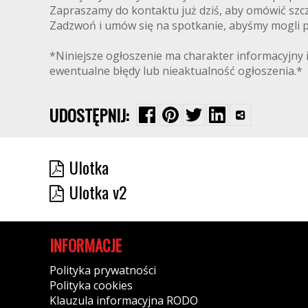
Zapraszamy do kontaktu już dziś, aby omówić szcz
Zadzwoń i umów się na spotkanie, abyśmy mogli pr
*Niniejsze ogłoszenie ma charakter informacyjny i
ewentualne błędy lub nieaktualność ogłoszenia.*
UDOSTĘPNIJ:
Ulotka
Ulotka v2
INFORMACJE
Polityka prywatności
Polityka cookies
Klauzula informacyjna RODO