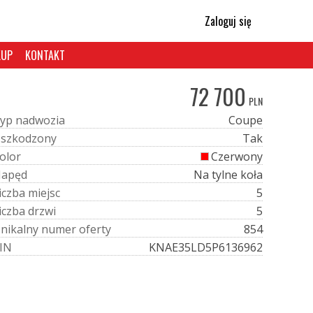
Zaloguj się
KUP
KONTAKT
72 700
PLN
y
p
n
a
d
w
o
z
i
a
Coupe
U
s
z
k
o
d
z
o
n
y
Tak
o
l
o
r
Czerwony
N
a
p
ę
d
Na tylne koła
i
c
z
b
a
m
i
e
j
s
c
5
i
c
z
b
a
d
r
z
w
i
5
U
n
i
k
a
l
n
y
n
u
m
e
r
o
f
e
r
t
y
854
I
N
KNAE35LD5P6136962