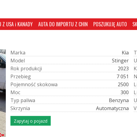
 Z USA i KANADY
AUTA DO IMPORTU Z CHIN
POSZUKUJĘ AUTO
S
M
a
r
k
a
Kia
T
M
o
d
e
l
Stinger
R
o
k
p
r
o
d
u
k
c
j
i
2023
K
P
r
z
e
b
i
e
g
7 051
P
o
j
e
m
n
o
ś
ć
s
k
o
k
o
w
a
2500
L
M
o
c
300
L
T
y
p
p
a
l
i
w
a
Benzyna
S
k
r
z
y
n
i
a
Automatyczna
V
Zapytaj o pojazd