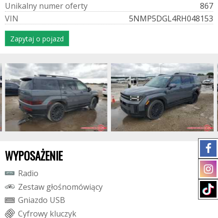
U
n
i
k
a
l
n
y
n
u
m
e
r
o
f
e
r
t
y
867
V
I
N
5NMP5DGL4RH048153
Zapytaj o pojazd
WYPOSAŻENIE
R
a
d
i
o
Z
e
s
t
a
w
g
ł
o
ś
n
o
m
ó
w
i
ą
c
y
G
n
i
a
z
d
o
U
S
B
C
y
f
r
o
w
y
k
l
u
c
z
y
k