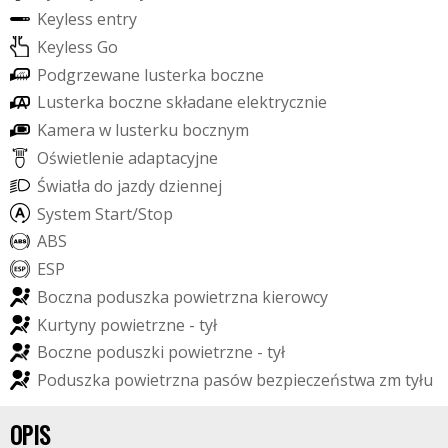
K
e
y
l
e
s
s
e
n
t
r
y
K
e
y
l
e
s
s
G
o
P
o
d
g
r
z
e
w
a
n
e
l
u
s
t
e
r
k
a
b
o
c
z
n
e
L
u
s
t
e
r
k
a
b
o
c
z
n
e
s
k
ł
a
d
a
n
e
e
l
e
k
t
r
y
c
z
n
i
e
K
a
m
e
r
a
w
l
u
s
t
e
r
k
u
b
o
c
z
n
y
m
O
ś
w
i
e
t
l
e
n
i
e
a
d
a
p
t
a
c
y
j
n
e
Ś
w
i
a
t
ł
a
d
o
j
a
z
d
y
d
z
i
e
n
n
e
j
S
y
s
t
e
m
S
t
a
r
t
/
S
t
o
p
A
B
S
E
S
P
B
o
c
z
n
a
p
o
d
u
s
z
k
a
p
o
w
i
e
t
r
z
n
a
k
i
e
r
o
w
c
y
K
u
r
t
y
n
y
p
o
w
i
e
t
r
z
n
e
-
t
y
ł
B
o
c
z
n
e
p
o
d
u
s
z
k
i
p
o
w
i
e
t
r
z
n
e
-
t
y
ł
P
o
d
u
s
z
k
a
p
o
w
i
e
t
r
z
n
a
p
a
s
ó
w
b
e
z
p
i
e
c
z
e
ń
s
t
w
a
z
m
t
y
ł
u
OPIS