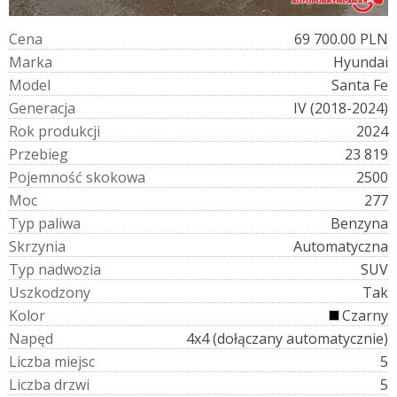
C
e
n
a
69 700.00 PLN
M
a
r
k
a
Hyundai
M
o
d
e
l
Santa Fe
G
e
n
e
r
a
c
j
a
IV (2018-2024)
R
o
k
p
r
o
d
u
k
c
j
i
2024
P
r
z
e
b
i
e
g
23 819
P
o
j
e
m
n
o
ś
ć
s
k
o
k
o
w
a
2500
M
o
c
277
T
y
p
p
a
l
i
w
a
Benzyna
S
k
r
z
y
n
i
a
Automatyczna
T
y
p
n
a
d
w
o
z
i
a
SUV
U
s
z
k
o
d
z
o
n
y
Tak
K
o
l
o
r
Czarny
N
a
p
ę
d
4x4 (dołączany automatycznie)
L
i
c
z
b
a
m
i
e
j
s
c
5
L
i
c
z
b
a
d
r
z
w
i
5