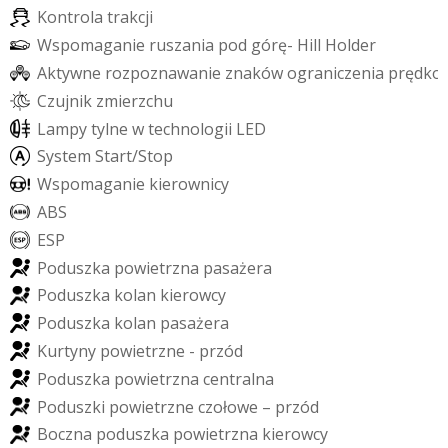
K
o
n
t
r
o
l
a
t
r
a
k
c
j
i
W
s
p
o
m
a
g
a
n
i
e
r
u
s
z
a
n
i
a
p
o
d
g
ó
r
ę
-
H
i
l
l
H
o
l
d
e
r
A
k
t
y
w
n
e
r
o
z
p
o
z
n
a
w
a
n
i
e
z
n
a
k
ó
w
o
g
r
a
n
i
c
z
e
n
i
a
p
r
ę
d
k
o
C
z
u
j
n
i
k
z
m
i
e
r
z
c
h
u
L
a
m
p
y
t
y
l
n
e
w
t
e
c
h
n
o
l
o
g
i
i
L
E
D
S
y
s
t
e
m
S
t
a
r
t
/
S
t
o
p
W
s
p
o
m
a
g
a
n
i
e
k
i
e
r
o
w
n
i
c
y
A
B
S
E
S
P
P
o
d
u
s
z
k
a
p
o
w
i
e
t
r
z
n
a
p
a
s
a
ż
e
r
a
P
o
d
u
s
z
k
a
k
o
l
a
n
k
i
e
r
o
w
c
y
P
o
d
u
s
z
k
a
k
o
l
a
n
p
a
s
a
ż
e
r
a
K
u
r
t
y
n
y
p
o
w
i
e
t
r
z
n
e
-
p
r
z
ó
d
P
o
d
u
s
z
k
a
p
o
w
i
e
t
r
z
n
a
c
e
n
t
r
a
l
n
a
P
o
d
u
s
z
k
i
p
o
w
i
e
t
r
z
n
e
c
z
o
ł
o
w
e
–
p
r
z
ó
d
B
o
c
z
n
a
p
o
d
u
s
z
k
a
p
o
w
i
e
t
r
z
n
a
k
i
e
r
o
w
c
y