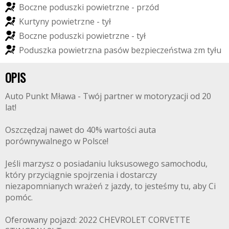
B
o
c
z
n
e
p
o
d
u
s
z
k
i
p
o
w
i
e
t
r
z
n
e
-
p
r
z
ó
d
K
u
r
t
y
n
y
p
o
w
i
e
t
r
z
n
e
-
t
y
ł
B
o
c
z
n
e
p
o
d
u
s
z
k
i
p
o
w
i
e
t
r
z
n
e
-
t
y
ł
P
o
d
u
s
z
k
a
p
o
w
i
e
t
r
z
n
a
p
a
s
ó
w
b
e
z
p
i
e
c
z
e
ń
s
t
w
a
z
m
t
y
ł
u
OPIS
Auto Punkt Mława - Twój partner w motoryzacji od 20
lat!
Oszczędzaj nawet do 40% wartości auta
porównywalnego w Polsce!
Jeśli marzysz o posiadaniu luksusowego samochodu,
który przyciągnie spojrzenia i dostarczy
niezapomnianych wrażeń z jazdy, to jesteśmy tu, aby Ci
pomóc.
Oferowany pojazd: 2022 CHEVROLET CORVETTE