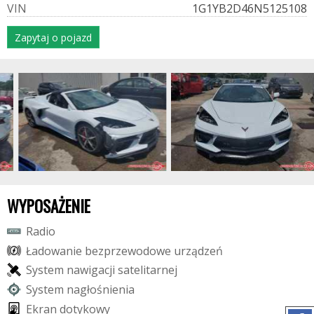
V
I
N
1G1YB2D46N5125108
Zapytaj o pojazd
WYPOSAŻENIE
R
a
d
i
o
Ł
a
d
o
w
a
n
i
e
b
e
z
p
r
z
e
w
o
d
o
w
e
u
r
z
ą
d
z
e
ń
S
y
s
t
e
m
n
a
w
i
g
a
c
j
i
s
a
t
e
l
i
t
a
r
n
e
j
S
y
s
t
e
m
n
a
g
ł
o
ś
n
i
e
n
i
a
E
k
r
a
n
d
o
t
y
k
o
w
y