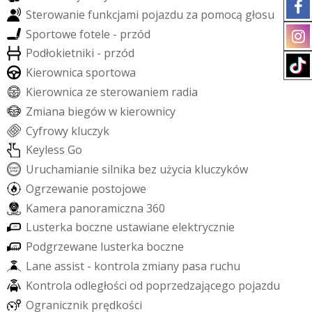
S
t
e
r
o
w
a
n
i
e
f
u
n
k
c
j
a
m
i
p
o
j
a
z
d
u
z
a
p
o
m
o
c
ą
g
ł
o
s
u
S
p
o
r
t
o
w
e
f
o
t
e
l
e
-
p
r
z
ó
d
P
o
d
ł
o
k
i
e
t
n
i
k
i
-
p
r
z
ó
d
K
i
e
r
o
w
n
i
c
a
s
p
o
r
t
o
w
a
K
i
e
r
o
w
n
i
c
a
z
e
s
t
e
r
o
w
a
n
i
e
m
r
a
d
i
a
Z
m
i
a
n
a
b
i
e
g
ó
w
w
k
i
e
r
o
w
n
i
c
y
C
y
f
r
o
w
y
k
l
u
c
z
y
k
K
e
y
l
e
s
s
G
o
U
r
u
c
h
a
m
i
a
n
i
e
s
i
l
n
i
k
a
b
e
z
u
ż
y
c
i
a
k
l
u
c
z
y
k
ó
w
O
g
r
z
e
w
a
n
i
e
p
o
s
t
o
j
o
w
e
K
a
m
e
r
a
p
a
n
o
r
a
m
i
c
z
n
a
3
6
0
L
u
s
t
e
r
k
a
b
o
c
z
n
e
u
s
t
a
w
i
a
n
e
e
l
e
k
t
r
y
c
z
n
i
e
P
o
d
g
r
z
e
w
a
n
e
l
u
s
t
e
r
k
a
b
o
c
z
n
e
L
a
n
e
a
s
s
i
s
t
-
k
o
n
t
r
o
l
a
z
m
i
a
n
y
p
a
s
a
r
u
c
h
u
K
o
n
t
r
o
l
a
o
d
l
e
g
ł
o
ś
c
i
o
d
p
o
p
r
z
e
d
z
a
j
ą
c
e
g
o
p
o
j
a
z
d
u
O
g
r
a
n
i
c
z
n
i
k
p
r
ę
d
k
o
ś
c
i