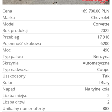
C
e
n
a
169 700.00 PLN
M
a
r
k
a
Chevrolet
M
o
d
e
l
Corvette
R
o
k
p
r
o
d
u
k
c
j
i
2022
P
r
z
e
b
i
e
g
17 918
P
o
j
e
m
n
o
ś
ć
s
k
o
k
o
w
a
6200
M
o
c
490
T
y
p
p
a
l
i
w
a
Benzyna
S
k
r
z
y
n
i
a
Automatyczna
T
y
p
n
a
d
w
o
z
i
a
Coupe
U
s
z
k
o
d
z
o
n
y
Tak
K
o
l
o
r
Biały
N
a
p
ę
d
Na tylne koła
L
i
c
z
b
a
m
i
e
j
s
c
2
L
i
c
z
b
a
d
r
z
w
i
2
U
n
i
k
a
l
n
y
n
u
m
e
r
o
f
e
r
t
y
883