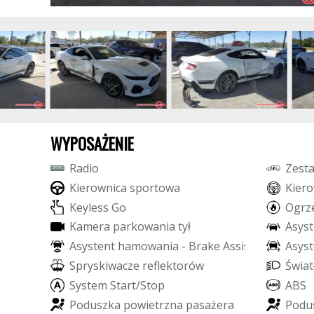
WYPOSAŻENIE
R
a
d
i
o
Z
e
s
t
K
i
e
r
o
w
n
i
c
a
s
p
o
r
t
o
w
a
K
i
e
r
o
K
e
y
l
e
s
s
G
o
O
g
r
z
K
a
m
e
r
a
p
a
r
k
o
w
a
n
i
a
t
y
ł
A
s
y
s
t
A
s
y
s
t
e
n
t
h
a
m
o
w
a
n
i
a
-
B
r
a
k
e
A
s
s
i
s
t
A
s
y
s
t
S
p
r
y
s
k
i
w
a
c
z
e
r
e
f
e
k
t
o
r
ó
w
Ś
w
i
a
t
S
y
s
t
e
m
S
t
a
r
t
/
S
t
o
p
A
B
S
P
o
d
u
s
z
k
a
p
o
w
i
e
t
r
z
n
a
p
a
s
a
ż
e
r
a
P
o
d
u