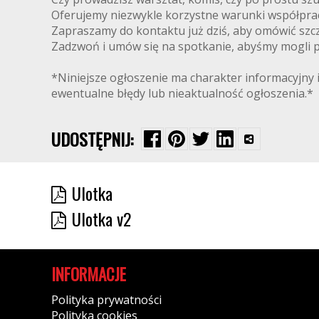
Oferujemy niezwykle korzystne warunki współpra
Zapraszamy do kontaktu już dziś, aby omówić szcz
Zadzwoń i umów się na spotkanie, abyśmy mogli pr
*Niniejsze ogłoszenie ma charakter informacyjny i
ewentualne błędy lub nieaktualność ogłoszenia.*
UDOSTĘPNIJ:
Ulotka
Ulotka v2
INFORMACJE
Polityka prywatności
Polityka cookies