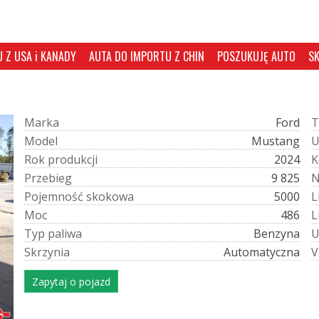
 Z USA i KANADY
AUTA DO IMPORTU Z CHIN
POSZUKUJĘ AUTO
S
M
a
r
k
a
Ford
T
M
o
d
e
l
Mustang
R
o
k
p
r
o
d
u
k
c
j
i
2024
K
P
r
z
e
b
i
e
g
9 825
P
o
j
e
m
n
o
ś
ć
s
k
o
k
o
w
a
5000
L
M
o
c
486
L
T
y
p
p
a
l
i
w
a
Benzyna
S
k
r
z
y
n
i
a
Automatyczna
V
Zapytaj o pojazd