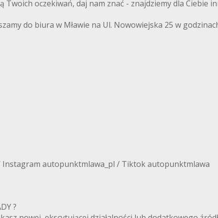
ają Twoich oczekiwań, daj nam znać - znajdziemy dla Ciebie i
szamy do biura w Mławie na Ul. Nowowiejska 25 w godzinach
/ Instagram autopunktmlawa_pl / Tiktok autopunktmlawa
ANADY ?
zukasz nowej, ekscytującej działalności lub dodatkowego ź