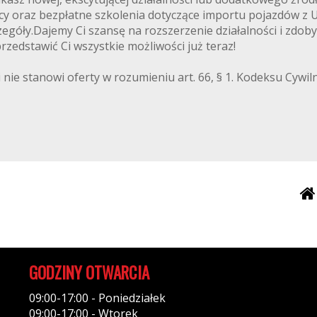
cy oraz bezpłatne szkolenia dotyczące importu pojazdów z
egóły.Dajemy Ci szansę na rozszerzenie działalności i zdoby
zedstawić Ci wszystkie możliwości już teraz!
 nie stanowi oferty w rozumieniu art. 66, § 1. Kodeksu Cywi
GODZINY OTWARCIA
09:00-17:00 - Poniedziałek
09:00-17:00 - Wtorek