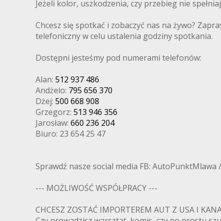
Jeżeli kolor, uszkodzenia, czy przebieg nie spełni
Chcesz się spotkać i zobaczyć nas na żywo? Zapra
telefoniczny w celu ustalenia godziny spotkania.
Dostępni jesteśmy pod numerami telefonów:
Alan:
512 937 486
Andżelo:
795 656 370
Dżej:
500 668 908
Grzegorz:
513 946 356
Jarosław:
660 236 204
Biuro: 23 654 25 47
Sprawdź nasze social media FB: AutoPunktMlawa 
--- MOŻLIWOŚĆ WSPÓŁPRACY ---
CHCESZ ZOSTAĆ IMPORTEREM AUT Z USA I K
Czy prowadzisz warsztat, komis, czy po prostu s