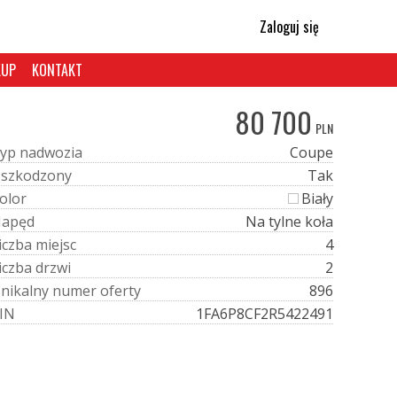
Zaloguj się
KUP
KONTAKT
80 700
PLN
y
p
n
a
d
w
o
z
i
a
Coupe
U
s
z
k
o
d
z
o
n
y
Tak
o
l
o
r
Biały
N
a
p
ę
d
Na tylne koła
i
c
z
b
a
m
i
e
j
s
c
4
i
c
z
b
a
d
r
z
w
i
2
U
n
i
k
a
l
n
y
n
u
m
e
r
o
f
e
r
t
y
896
I
N
1FA6P8CF2R5422491