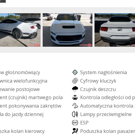
a
w
g
ł
o
ś
n
o
m
ó
w
i
ą
c
y
S
y
s
t
e
m
n
a
g
ł
o
ś
n
i
e
n
i
a
w
n
i
c
a
w
i
e
l
o
f
u
n
k
c
y
j
n
a
C
y
f
r
o
w
y
k
l
u
c
z
y
k
e
w
a
n
i
e
p
o
s
t
o
j
o
w
e
C
z
u
j
n
i
k
d
e
s
z
c
z
u
e
n
t
(
c
z
u
j
n
i
k
)
m
a
r
t
w
e
g
o
p
o
l
a
K
o
n
t
r
o
l
a
o
d
l
e
g
ł
o
ś
c
i
o
d
p
e
n
t
p
o
k
o
n
y
w
a
n
i
a
z
a
k
r
ę
t
ó
w
A
u
t
o
m
a
t
y
c
z
n
a
k
o
n
t
r
o
l
a
ł
a
d
o
j
a
z
d
y
d
z
i
e
n
n
e
j
L
a
m
p
y
p
r
z
e
c
i
w
m
g
i
e
l
n
e
E
S
P
s
z
k
a
k
o
l
a
n
k
i
e
r
o
w
c
y
P
o
d
u
s
z
k
a
k
o
l
a
n
p
a
s
a
ż
e