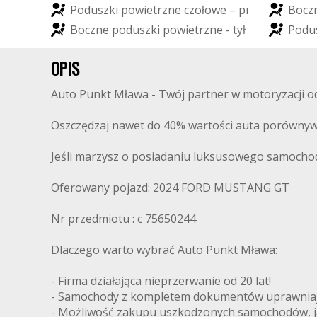
P
o
d
u
s
z
k
i
p
o
w
i
e
t
r
z
n
e
c
z
o
ł
o
w
e
–
p
r
z
ó
d
B
o
c
z
B
o
c
z
n
e
p
o
d
u
s
z
k
i
p
o
w
i
e
t
r
z
n
e
-
t
y
ł
P
o
d
u
OPIS
Auto Punkt Mława - Twój partner w motoryzacji od 
Oszczędzaj nawet do 40% wartości auta porównyw
Jeśli marzysz o posiadaniu luksusowego samochodu
Oferowany pojazd: 2024 FORD MUSTANG GT
Nr przedmiotu : c 75650244
Dlaczego warto wybrać Auto Punkt Mława:
- Firma działająca nieprzerwanie od 20 lat!
- Samochody z kompletem dokumentów uprawniając
- Możliwość zakupu uszkodzonych samochodów, ja