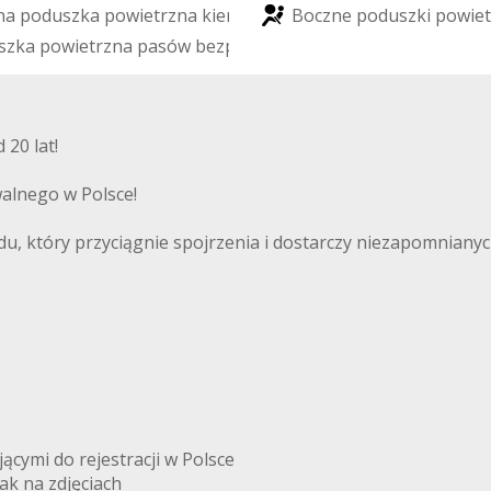
n
a
p
o
d
u
s
z
k
a
p
o
w
i
e
t
r
z
n
a
k
i
e
r
o
w
c
y
B
o
c
z
n
e
p
o
d
u
s
z
k
i
p
o
w
i
e
t
s
z
k
a
p
o
w
i
e
t
r
z
n
a
p
a
s
ó
w
b
e
z
p
i
e
c
z
e
ń
s
t
w
a
z
m
t
y
ł
u
20 lat!
alnego w Polsce!
, który przyciągnie spojrzenia i dostarczy niezapomnianych
ymi do rejestracji w Polsce
k na zdjęciach