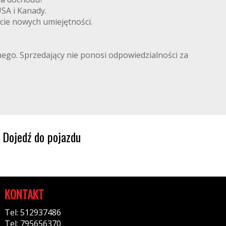
 USA i Kanady.
cie nowych umiejętności.
lnego. Sprzedający nie ponosi odpowiedzialności za
Dojedź do pojazdu
KONTAKT
Tel: 512937486
Tel: 795656370