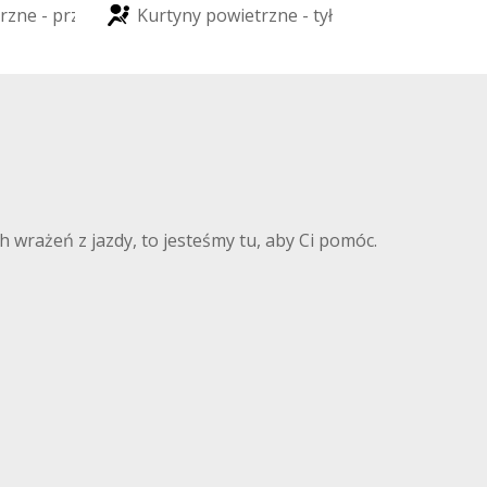
r
z
n
e
-
p
r
z
ó
d
K
u
r
t
y
n
y
p
o
w
i
e
t
r
z
n
e
-
t
y
ł
 wrażeń z jazdy, to jesteśmy tu, aby Ci pomóc.