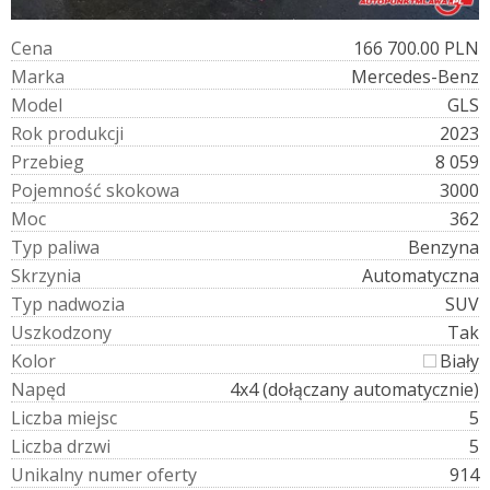
C
e
n
a
166 700.00 PLN
M
a
r
k
a
Mercedes-Benz
M
o
d
e
l
GLS
R
o
k
p
r
o
d
u
k
c
j
i
2023
P
r
z
e
b
i
e
g
8 059
P
o
j
e
m
n
o
ś
ć
s
k
o
k
o
w
a
3000
M
o
c
362
T
y
p
p
a
l
i
w
a
Benzyna
S
k
r
z
y
n
i
a
Automatyczna
T
y
p
n
a
d
w
o
z
i
a
SUV
U
s
z
k
o
d
z
o
n
y
Tak
K
o
l
o
r
Biały
N
a
p
ę
d
4x4 (dołączany automatycznie)
L
i
c
z
b
a
m
i
e
j
s
c
5
L
i
c
z
b
a
d
r
z
w
i
5
U
n
i
k
a
l
n
y
n
u
m
e
r
o
f
e
r
t
y
914