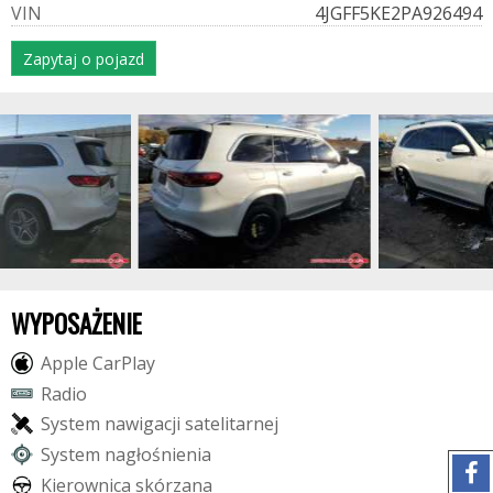
V
I
N
4JGFF5KE2PA926494
Zapytaj o pojazd
WYPOSAŻENIE
A
p
p
l
e
C
a
r
P
l
a
y
R
a
d
i
o
S
y
s
t
e
m
n
a
w
i
g
a
c
j
i
s
a
t
e
l
i
t
a
r
n
e
j
S
y
s
t
e
m
n
a
g
ł
o
ś
n
i
e
n
i
a
K
i
e
r
o
w
n
i
c
a
s
k
ó
r
z
a
n
a