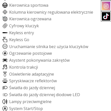
K
i
e
r
o
w
n
i
c
a
s
p
o
r
t
o
w
a
K
o
l
u
m
n
a
k
i
e
r
o
w
n
i
c
y
r
e
g
u
l
o
w
a
n
a
e
l
e
k
t
r
y
c
z
n
i
e
K
i
e
r
o
w
n
i
c
a
o
g
r
z
e
w
a
n
a
C
y
f
r
o
w
y
k
l
u
c
z
y
k
K
e
y
l
e
s
s
e
n
t
r
y
K
e
y
l
e
s
s
G
o
U
r
u
c
h
a
m
i
a
n
i
e
s
i
l
n
i
k
a
b
e
z
u
ż
y
c
i
a
k
l
u
c
z
y
k
ó
w
O
g
r
z
e
w
a
n
i
e
p
o
s
t
o
j
o
w
e
A
s
y
s
t
e
n
t
p
o
k
o
n
y
w
a
n
i
a
z
a
k
r
ę
t
ó
w
K
o
n
t
r
o
l
a
t
r
a
k
c
j
i
O
ś
w
i
e
t
l
e
n
i
e
a
d
a
p
t
a
c
y
j
n
e
S
p
r
y
s
k
i
w
a
c
z
e
r
e
f
e
k
t
o
r
ó
w
Ś
w
i
a
t
ł
a
d
o
j
a
z
d
y
d
z
i
e
n
n
e
j
Ś
w
i
a
t
ł
a
d
o
j
a
z
d
y
d
z
i
e
n
n
e
j
d
i
o
d
o
w
e
L
E
D
L
a
m
p
y
p
r
z
e
c
i
w
m
g
i
e
l
n
e
S
y
s
t
e
m
S
t
a
r
t
/
S
t
o
p