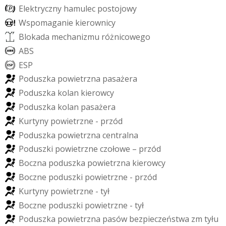
E
l
e
k
t
r
y
c
z
n
y
h
a
m
u
l
e
c
p
o
s
t
o
j
o
w
y
W
s
p
o
m
a
g
a
n
i
e
k
i
e
r
o
w
n
i
c
y
B
l
o
k
a
d
a
m
e
c
h
a
n
i
z
m
u
r
ó
ż
n
i
c
o
w
e
g
o
A
B
S
E
S
P
P
o
d
u
s
z
k
a
p
o
w
i
e
t
r
z
n
a
p
a
s
a
ż
e
r
a
P
o
d
u
s
z
k
a
k
o
l
a
n
k
i
e
r
o
w
c
y
P
o
d
u
s
z
k
a
k
o
l
a
n
p
a
s
a
ż
e
r
a
K
u
r
t
y
n
y
p
o
w
i
e
t
r
z
n
e
-
p
r
z
ó
d
P
o
d
u
s
z
k
a
p
o
w
i
e
t
r
z
n
a
c
e
n
t
r
a
l
n
a
P
o
d
u
s
z
k
i
p
o
w
i
e
t
r
z
n
e
c
z
o
ł
o
w
e
–
p
r
z
ó
d
B
o
c
z
n
a
p
o
d
u
s
z
k
a
p
o
w
i
e
t
r
z
n
a
k
i
e
r
o
w
c
y
B
o
c
z
n
e
p
o
d
u
s
z
k
i
p
o
w
i
e
t
r
z
n
e
-
p
r
z
ó
d
K
u
r
t
y
n
y
p
o
w
i
e
t
r
z
n
e
-
t
y
ł
B
o
c
z
n
e
p
o
d
u
s
z
k
i
p
o
w
i
e
t
r
z
n
e
-
t
y
ł
P
o
d
u
s
z
k
a
p
o
w
i
e
t
r
z
n
a
p
a
s
ó
w
b
e
z
p
i
e
c
z
e
ń
s
t
w
a
z
m
t
y
ł
u