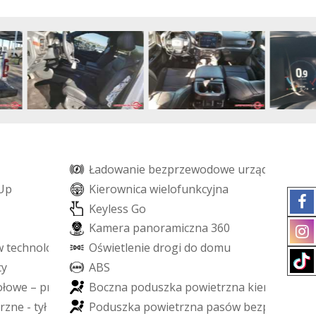
Ł
a
d
o
w
a
n
i
e
b
e
z
p
r
z
e
w
o
d
o
w
e
u
r
z
ą
d
z
e
ń
U
p
K
i
e
r
o
w
n
i
c
a
w
i
e
l
o
f
u
n
k
c
y
j
n
a
K
e
y
l
e
s
s
G
o
K
a
m
e
r
a
p
a
n
o
r
a
m
i
c
z
n
a
3
6
0
w
t
e
c
h
n
o
l
o
g
i
i
L
E
D
O
ś
w
i
e
t
l
e
n
i
e
d
r
o
g
i
d
o
d
o
m
u
c
y
A
B
S
o
ł
o
w
e
–
p
r
z
ó
d
B
o
c
z
n
a
p
o
d
u
s
z
k
a
p
o
w
i
e
t
r
z
n
a
k
i
e
r
o
w
c
y
r
z
n
e
-
t
y
ł
P
o
d
u
s
z
k
a
p
o
w
i
e
t
r
z
n
a
p
a
s
ó
w
b
e
z
p
i
e
c
z
e
ń
s
t