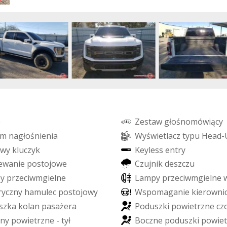
o
Z
e
s
t
a
w
g
ł
o
ś
n
o
m
ó
w
i
ą
c
y
m
n
a
g
ł
o
ś
n
i
e
n
i
a
W
y
ś
w
i
e
t
l
a
c
z
t
y
p
u
H
e
a
d
-
w
y
k
l
u
c
z
y
k
K
e
y
l
e
s
s
e
n
t
r
y
e
w
a
n
i
e
p
o
s
t
o
j
o
w
e
C
z
u
j
n
i
k
d
e
s
z
c
z
u
p
y
p
r
z
e
c
i
w
m
g
i
e
l
n
e
L
a
m
p
y
p
r
z
e
c
i
w
m
g
i
e
l
n
e
r
y
c
z
n
y
h
a
m
u
l
e
c
p
o
s
t
o
j
o
w
y
W
s
p
o
m
a
g
a
n
i
e
k
i
e
r
o
w
n
i
s
z
k
a
k
o
l
a
n
p
a
s
a
ż
e
r
a
P
o
d
u
s
z
k
i
p
o
w
i
e
t
r
z
n
e
c
z
n
y
p
o
w
i
e
t
r
z
n
e
-
t
y
ł
B
o
c
z
n
e
p
o
d
u
s
z
k
i
p
o
w
i
e
t