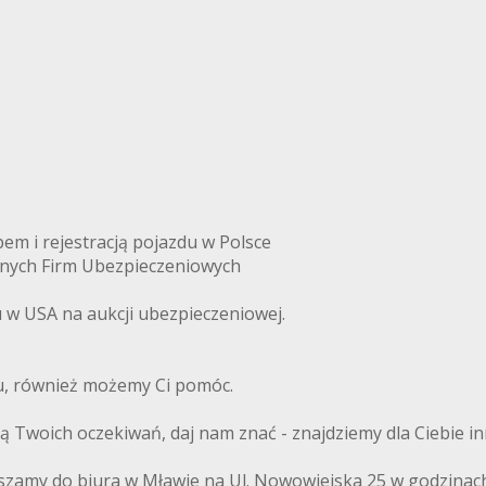
m i rejestracją pojazdu w Polsce
anych Firm Ubezpieczeniowych
w USA na aukcji ubezpieczeniowej.
du, również możemy Ci pomóc.
ają Twoich oczekiwań, daj nam znać - znajdziemy dla Ciebie i
szamy do biura w Mławie na Ul. Nowowiejska 25 w godzinach