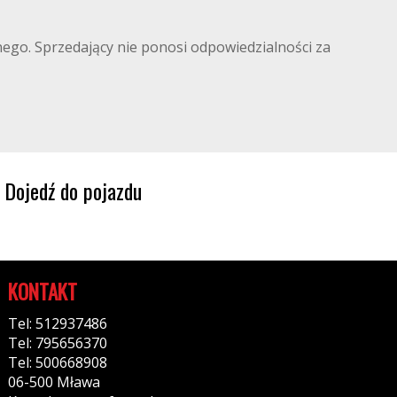
lnego. Sprzedający nie ponosi odpowiedzialności za
Dojedź do pojazdu
KONTAKT
Tel: 512937486
Tel: 795656370
Tel: 500668908
06-500 Mława