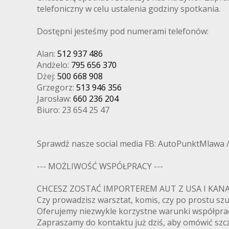
telefoniczny w celu ustalenia godziny spotkania.
Dostępni jesteśmy pod numerami telefonów:
Alan:
512 937 486
Andżelo:
795 656 370
Dżej:
500 668 908
Grzegorz:
513 946 356
Jarosław:
660 236 204
Biuro: 23 654 25 47
Sprawdź nasze social media FB: AutoPunktMlawa 
--- MOŻLIWOŚĆ WSPÓŁPRACY ---
CHCESZ ZOSTAĆ IMPORTEREM AUT Z USA I K
Czy prowadzisz warsztat, komis, czy po prostu s
Oferujemy niezwykle korzystne warunki współpra
Zapraszamy do kontaktu już dziś, aby omówić szcz