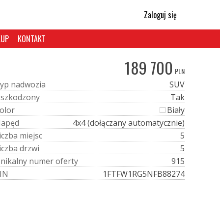
Zaloguj się
KUP
KONTAKT
189 700
PLN
y
p
n
a
d
w
o
z
i
a
SUV
U
s
z
k
o
d
z
o
n
y
Tak
o
l
o
r
Biały
N
a
p
ę
d
4x4 (dołączany automatycznie)
i
c
z
b
a
m
i
e
j
s
c
5
i
c
z
b
a
d
r
z
w
i
5
U
n
i
k
a
l
n
y
n
u
m
e
r
o
f
e
r
t
y
915
I
N
1FTFW1RG5NFB88274