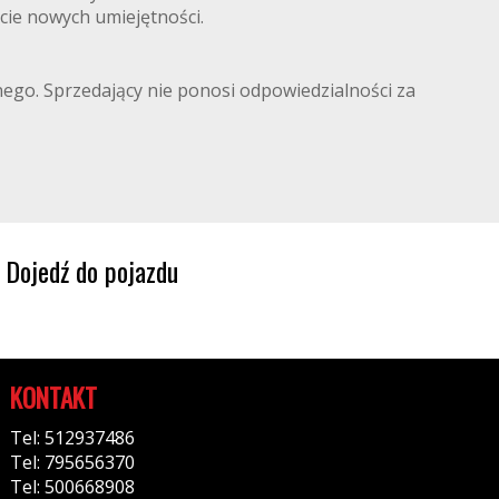
cie nowych umiejętności.
lnego. Sprzedający nie ponosi odpowiedzialności za
Dojedź do pojazdu
KONTAKT
Tel: 512937486
Tel: 795656370
Tel: 500668908