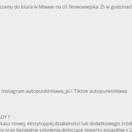
szamy do biura w Mławie na Ul. Nowowiejska 25 w godzinach
/ Instagram autopunktmlawa_pl / Tiktok autopunktmlawa
ANADY ?
zukasz nowej, ekscytującej działalności lub dodatkowego ź
cy oraz bezpłatne szkolenia dotyczące importu pojazdów z