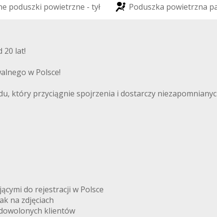
n
e
p
o
d
u
s
z
k
i
p
o
w
i
e
t
r
z
n
e
-
t
y
ł
P
o
d
u
s
z
k
a
p
o
w
i
e
t
r
z
n
a
p
20 lat!
alnego w Polsce!
, który przyciągnie spojrzenia i dostarczy niezapomnianych
ymi do rejestracji w Polsce
k na zdjęciach
adowolonych klientów