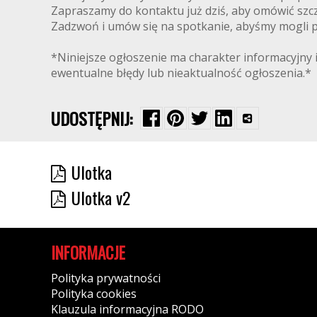
Zapraszamy do kontaktu już dziś, aby omówić szcz
Zadzwoń i umów się na spotkanie, abyśmy mogli pr
*Niniejsze ogłoszenie ma charakter informacyjny i
ewentualne błędy lub nieaktualność ogłoszenia.*
UDOSTĘPNIJ:
Ulotka
Ulotka v2
INFORMACJE
Polityka prywatności
Polityka cookies
Klauzula informacyjna RODO