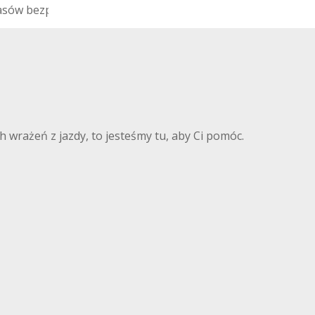
a
s
ó
w
b
e
z
p
i
e
c
z
e
ń
s
t
w
a
z
m
t
y
ł
u
 wrażeń z jazdy, to jesteśmy tu, aby Ci pomóc.