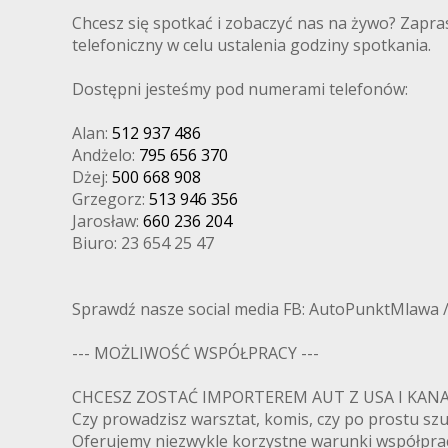
Chcesz się spotkać i zobaczyć nas na żywo? Zapra
telefoniczny w celu ustalenia godziny spotkania.
Dostępni jesteśmy pod numerami telefonów:
Alan:
512 937 486
Andżelo:
795 656 370
Dżej:
500 668 908
Grzegorz:
513 946 356
Jarosław:
660 236 204
Biuro: 23 654 25 47
Sprawdź nasze social media FB: AutoPunktMlawa 
--- MOŻLIWOŚĆ WSPÓŁPRACY ---
CHCESZ ZOSTAĆ IMPORTEREM AUT Z USA I K
Czy prowadzisz warsztat, komis, czy po prostu s
Oferujemy niezwykle korzystne warunki współpra