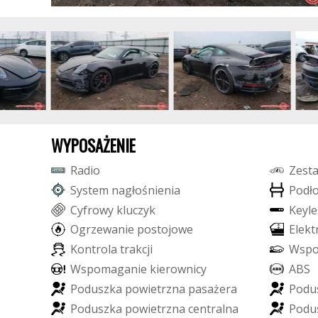
WYPOSAŻENIE
R
a
d
i
o
Z
e
s
t
S
y
s
t
e
m
n
a
g
ł
o
ś
n
i
e
n
i
a
P
o
d
ł
C
y
f
r
o
w
y
k
l
u
c
z
y
k
K
e
y
l
e
O
g
r
z
e
w
a
n
i
e
p
o
s
t
o
j
o
w
e
E
l
e
k
t
K
o
n
t
r
o
l
a
t
r
a
k
c
j
i
W
s
p
W
s
p
o
m
a
g
a
n
i
e
k
i
e
r
o
w
n
i
c
y
A
B
S
P
o
d
u
s
z
k
a
p
o
w
i
e
t
r
z
n
a
p
a
s
a
ż
e
r
a
P
o
d
u
P
o
d
u
s
z
k
a
p
o
w
i
e
t
r
z
n
a
c
e
n
t
r
a
l
n
a
P
o
d
u