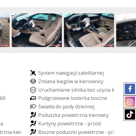
S
y
s
t
e
m
n
a
w
i
g
a
c
j
i
s
a
t
e
l
i
t
a
r
n
e
j
Z
m
i
a
n
a
b
i
e
g
ó
w
w
k
i
e
r
o
w
n
i
c
y
U
r
u
c
h
a
m
i
a
n
i
e
s
i
l
n
i
k
a
b
e
z
u
ż
y
c
i
a
k
l
u
c
z
y
k
ó
w
6
0
P
o
d
g
r
z
e
w
a
n
e
l
u
s
t
e
r
k
a
b
o
c
z
n
e
Ś
w
i
a
t
ł
a
d
o
j
a
z
d
y
d
z
i
e
n
n
e
j
P
o
d
u
s
z
k
a
p
o
w
i
e
t
r
z
n
a
k
i
e
r
o
w
c
y
r
a
K
u
r
t
y
n
y
p
o
w
i
e
t
r
z
n
e
-
p
r
z
ó
d
t
r
z
n
a
k
i
e
r
o
w
c
y
B
o
c
z
n
e
p
o
d
u
s
z
k
i
p
o
w
i
e
t
r
z
n
e
-
p
r
z
ó
d