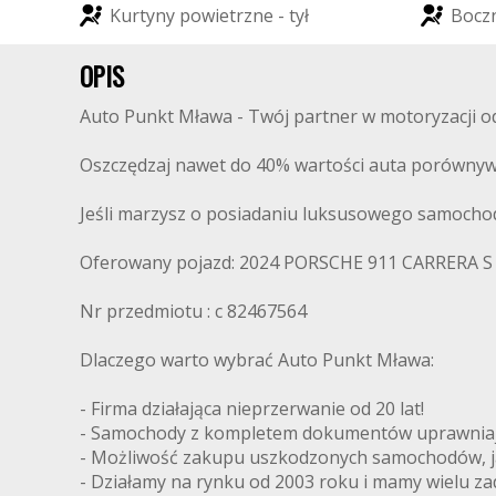
K
u
r
t
y
n
y
p
o
w
i
e
t
r
z
n
e
-
t
y
ł
B
o
c
z
OPIS
Auto Punkt Mława - Twój partner w motoryzacji od 
Oszczędzaj nawet do 40% wartości auta porównyw
Jeśli marzysz o posiadaniu luksusowego samochodu
Oferowany pojazd: 2024 PORSCHE 911 CARRERA S
Nr przedmiotu : c 82467564
Dlaczego warto wybrać Auto Punkt Mława:
- Firma działająca nieprzerwanie od 20 lat!
- Samochody z kompletem dokumentów uprawniając
- Możliwość zakupu uszkodzonych samochodów, ja
- Działamy na rynku od 2003 roku i mamy wielu z