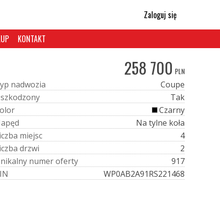
Zaloguj się
KUP
KONTAKT
258 700
PLN
y
p
n
a
d
w
o
z
i
a
Coupe
U
s
z
k
o
d
z
o
n
y
Tak
o
l
o
r
Czarny
N
a
p
ę
d
Na tylne koła
i
c
z
b
a
m
i
e
j
s
c
4
i
c
z
b
a
d
r
z
w
i
2
U
n
i
k
a
l
n
y
n
u
m
e
r
o
f
e
r
t
y
917
I
N
WP0AB2A91RS221468