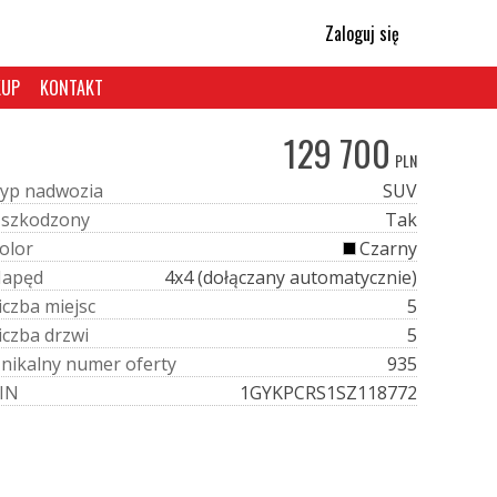
Zaloguj się
KUP
KONTAKT
129 700
PLN
y
p
n
a
d
w
o
z
i
a
SUV
U
s
z
k
o
d
z
o
n
y
Tak
o
l
o
r
Czarny
N
a
p
ę
d
4x4 (dołączany automatycznie)
i
c
z
b
a
m
i
e
j
s
c
5
i
c
z
b
a
d
r
z
w
i
5
U
n
i
k
a
l
n
y
n
u
m
e
r
o
f
e
r
t
y
935
I
N
1GYKPCRS1SZ118772