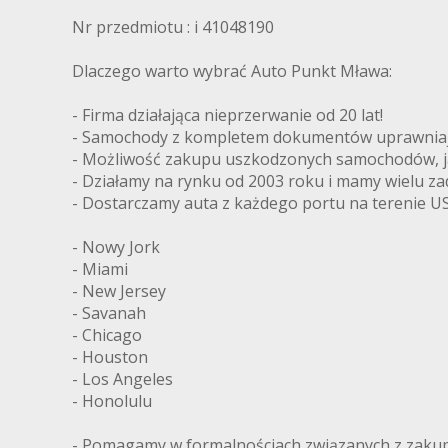
Nr przedmiotu : i 41048190
Dlaczego warto wybrać Auto Punkt Mława:
- Firma działająca nieprzerwanie od 20 lat!
- Samochody z kompletem dokumentów uprawniając
- Możliwość zakupu uszkodzonych samochodów, ja
- Działamy na rynku od 2003 roku i mamy wielu z
- Dostarczamy auta z każdego portu na terenie US
- Nowy Jork
- Miami
- New Jersey
- Savanah
- Chicago
- Houston
- Los Angeles
- Honolulu
- Pomagamy w formalnościach związanych z zakupe