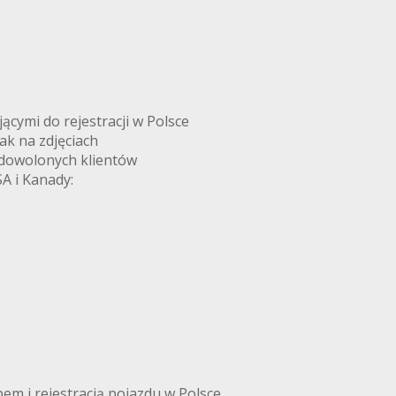
ymi do rejestracji w Polsce
k na zdjęciach
adowolonych klientów
A i Kanady:
m i rejestracją pojazdu w Polsce