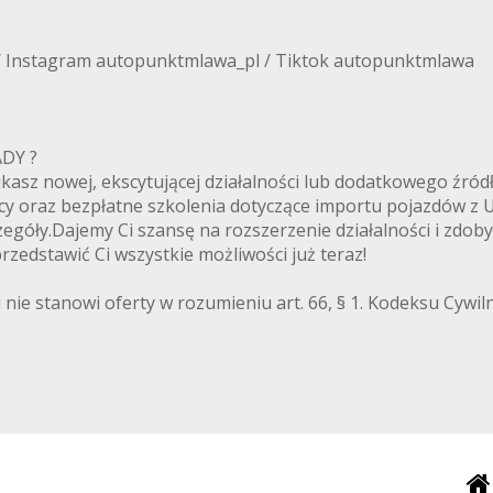
/ Instagram autopunktmlawa_pl / Tiktok autopunktmlawa
ANADY ?
zukasz nowej, ekscytującej działalności lub dodatkowego ź
cy oraz bezpłatne szkolenia dotyczące importu pojazdów z
egóły.Dajemy Ci szansę na rozszerzenie działalności i zdoby
zedstawić Ci wszystkie możliwości już teraz!
 nie stanowi oferty w rozumieniu art. 66, § 1. Kodeksu Cywi