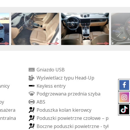
G
n
i
a
z
d
o
U
S
B
W
y
ś
w
i
e
t
l
a
c
z
t
y
p
u
H
e
a
d
-
U
p
w
n
i
c
y
K
e
y
l
e
s
s
e
n
t
r
y
P
o
d
g
r
z
e
w
a
n
a
p
r
z
e
d
n
i
a
s
z
y
b
a
b
y
A
B
S
a
s
a
ż
e
r
a
P
o
d
u
s
z
k
a
k
o
l
a
n
k
i
e
r
o
w
c
y
n
t
r
a
l
n
a
P
o
d
u
s
z
k
i
p
o
w
i
e
t
r
z
n
e
c
z
o
ł
o
w
e
–
p
r
z
ó
d
B
o
c
z
n
e
p
o
d
u
s
z
k
i
p
o
w
i
e
t
r
z
n
e
-
t
y
ł