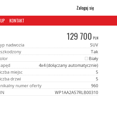
Zaloguj się
KUP
KONTAKT
129 700
PLN
y
p
n
a
d
w
o
z
i
a
SUV
U
s
z
k
o
d
z
o
n
y
Tak
o
l
o
r
Biały
N
a
p
ę
d
4x4 (dołączany automatycznie)
i
c
z
b
a
m
i
e
j
s
c
5
i
c
z
b
a
d
r
z
w
i
5
U
n
i
k
a
l
n
y
n
u
m
e
r
o
f
e
r
t
y
960
I
N
WP1AA2A57RLB00310