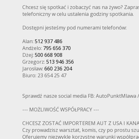
Chcesz się spotkać i zobaczyć nas na żywo? Zapra
telefoniczny w celu ustalenia godziny spotkania.
Dostępni jesteśmy pod numerami telefonów:
Alan:
512 937 486
Andżelo:
795 656 370
Dżej:
500 668 908
Grzegorz:
513 946 356
Jarosław:
660 236 204
Biuro: 23 654 25 47
Sprawdź nasze social media FB: AutoPunktMlawa 
--- MOŻLIWOŚĆ WSPÓŁPRACY ---
CHCESZ ZOSTAĆ IMPORTEREM AUT Z USA I K
Czy prowadzisz warsztat, komis, czy po prostu s
Oferujemy niezwykle korzystne warunki współpra