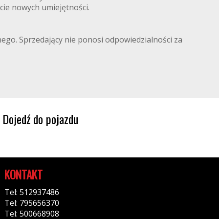
cie nowych umiejętności.
lnego. Sprzedający nie ponosi odpowiedzialności za
Dojedź do pojazdu
KONTAKT
Tel: 512937486
Tel: 795656370
Tel: 500668908