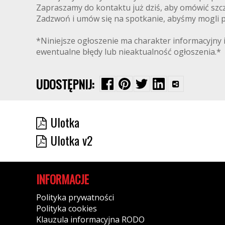
Zapraszamy do kontaktu już dziś, aby omówić szcz
Zadzwoń i umów się na spotkanie, abyśmy mogli pr
*Niniejsze ogłoszenie ma charakter informacyjny i
ewentualne błędy lub nieaktualność ogłoszenia.*
UDOSTĘPNIJ:
Ulotka
Ulotka v2
INFORMACJE
Polityka prywatności
Polityka cookies
Klauzula informacyjna RODO