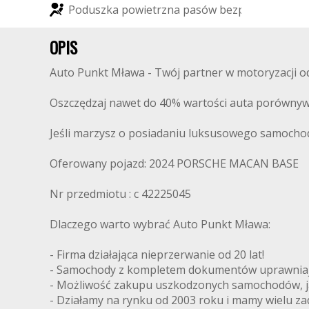
P
o
d
u
s
z
k
a
p
o
w
i
e
t
r
z
n
a
p
a
s
ó
w
b
e
z
p
i
e
c
z
e
ń
s
t
w
a
OPIS
Auto Punkt Mława - Twój partner w motoryzacji od 
Oszczędzaj nawet do 40% wartości auta porównyw
Jeśli marzysz o posiadaniu luksusowego samochodu
Oferowany pojazd: 2024 PORSCHE MACAN BASE
Nr przedmiotu : c 42225045
Dlaczego warto wybrać Auto Punkt Mława:
- Firma działająca nieprzerwanie od 20 lat!
- Samochody z kompletem dokumentów uprawniając
- Możliwość zakupu uszkodzonych samochodów, ja
- Działamy na rynku od 2003 roku i mamy wielu z