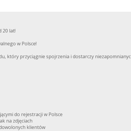
z
m
t
y
ł
u
20 lat!
alnego w Polsce!
, który przyciągnie spojrzenia i dostarczy niezapomnianych
ymi do rejestracji w Polsce
k na zdjęciach
adowolonych klientów