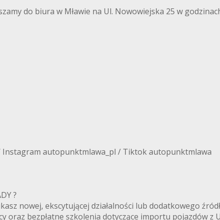
szamy do biura w Mławie na Ul. Nowowiejska 25 w godzinach
/ Instagram autopunktmlawa_pl / Tiktok autopunktmlawa
ANADY ?
zukasz nowej, ekscytującej działalności lub dodatkowego ź
cy oraz bezpłatne szkolenia dotyczące importu pojazdów z