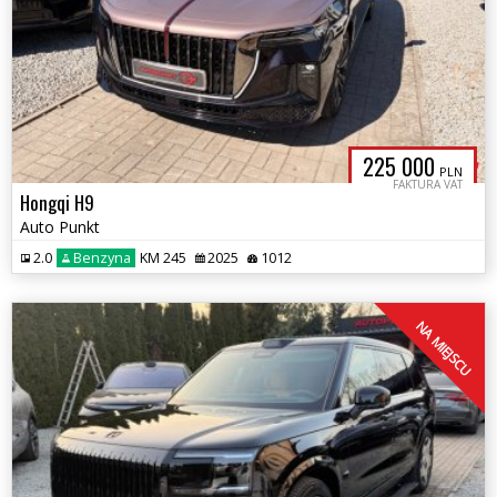
225 000
PLN
FAKTURA VAT
Hongqi H9
Auto Punkt
2.0
Benzyna
KM 245
2025
1012
NA MIEJSCU