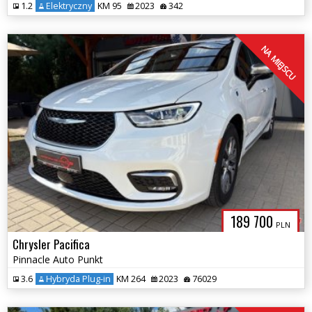
1.2
Elektryczny
KM 95
2023
342
NA MIEJSCU
189 700
PLN
Chrysler Pacifica
Pinnacle Auto Punkt
3.6
Hybryda Plug-in
KM 264
2023
76029