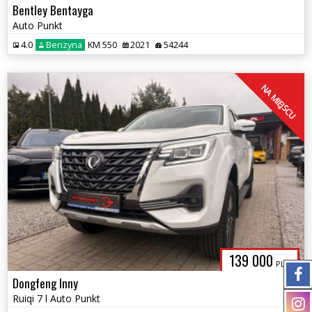
Bentley Bentayga
Auto Punkt
4.0
Benzyna
KM 550
2021
54244
NA MIEJSCU
139 000
PLN
Dongfeng Inny
Ruiqi 7 l Auto Punkt