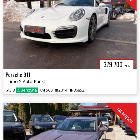
379 700
PLN
Porsche 911
Turbo S Auto Punkt
3.8
Benzyna
KM 560
2014
86852
NA MIEJSCU