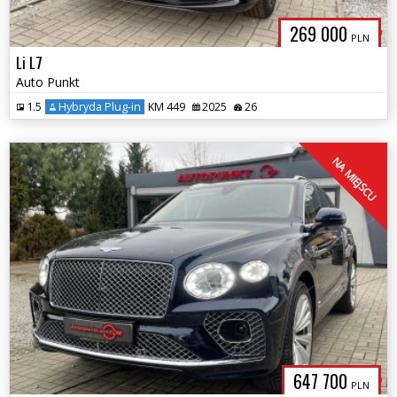
269 000
PLN
Li L7
Auto Punkt
1.5
Hybryda Plug-in
KM 449
2025
26
NA MIEJSCU
647 700
PLN