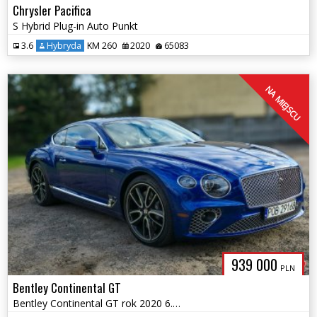
Chrysler Pacifica
S Hybrid Plug-in Auto Punkt
3.6
Hybryda
KM 260
2020
65083
NA MIEJSCU
939 000
PLN
Bentley Continental GT
Bentley Continental GT rok 2020 6.0 V12 Auto Punkt