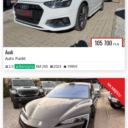
105 700
PLN
Audi
Auto Punkt
2.0
Benzyna
KM 265
2023
19959
NA MIEJSCU