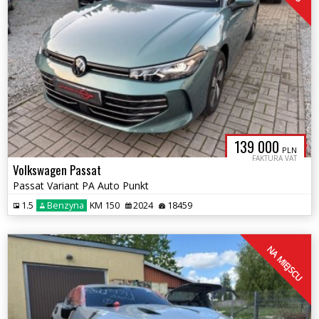
139 000
PLN
FAKTURA VAT
Volkswagen Passat
Passat Variant PA Auto Punkt
1.5
Benzyna
KM 150
2024
18459
NA MIEJSCU