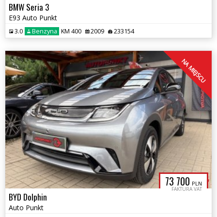
BMW Seria 3
E93 Auto Punkt
3.0
Benzyna
KM 400
2009
233154
NA MIEJSCU
73 700
PLN
FAKTURA VAT
BYD Dolphin
Auto Punkt