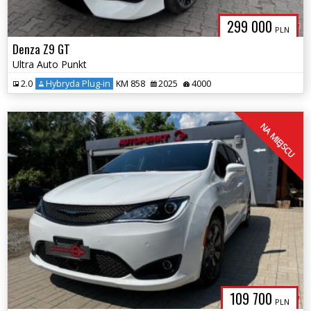
299 000
PLN
Denza Z9 GT
Ultra Auto Punkt
2.0
Hybryda Plug-in
KM 858
2025
4000
NA MIEJSCU
109 700
PLN