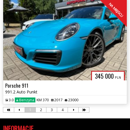
NA MIEJSCU
345 000
PLN
Porsche 911
991.2 Auto Punkt
3.0
Benzyna
KM 370
2017
23000
1
2
3
4
INFORMACJE