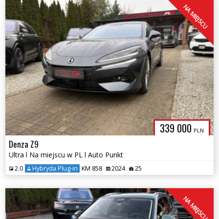
NA MIEJSCU
339 000
PLN
Denza Z9
Ultra l Na miejscu w PL l Auto Punkt
2.0
Hybryda Plug-in
KM 858
2024
25
NA MIEJSCU