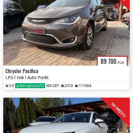
89 700
PLN
Chrysler Pacifica
LPG l Hak l Auto Punkt
3.6
Benzyna+LPG
KM 287
2019
117464
NA MIEJSCU