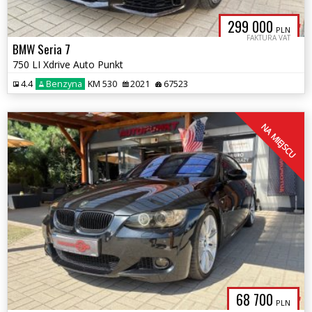
299 000
PLN
FAKTURA VAT
BMW Seria 7
750 LI Xdrive Auto Punkt
4.4
Benzyna
KM 530
2021
67523
NA MIEJSCU
68 700
PLN