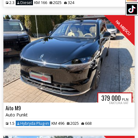
2.3
Diesel
KM 166
2025
324
NA MIEJSCU
379 000
PLN
FAKTURA VAT
Aito M9
Auto Punkt
1.5
Hybryda Plug-in
KM 496
2025
668