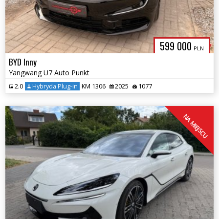
599 000
PLN
BYD Inny
Yangwang U7 Auto Punkt
2.0
Hybryda Plug-in
KM 1306
2025
1077
NA MIEJSCU