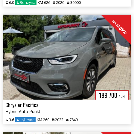
6.0
Benzyna
KM 626
2020
30000
NA MIEJSCU
189 700
PLN
Chrysler Pacifica
Hybrid Auto Punkt
3.6
Hybryda
KM 260
2022
7849