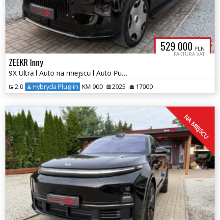
529 000
PLN
FAKTURA VAT
ZEEKR Inny
9X Ultra l Auto na miejscu l Auto Punkt
2.0
Hybryda Plug-in
KM 900
2025
17000
NA MIEJSCU