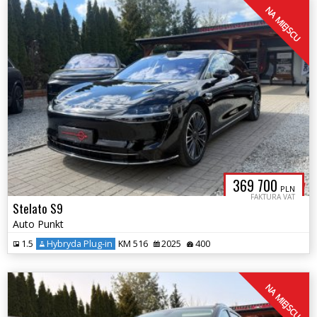
NA MIEJSCU
369 700
PLN
FAKTURA VAT
Stelato S9
Auto Punkt
1.5
Hybryda Plug-in
KM 516
2025
400
NA MIEJSCU