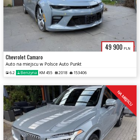
49 900
PLN
Chevrolet Camaro
Auto na miejscu w Polsce Auto Punkt
6.2
Benzyna
KM 455
2018
153406
NA MIEJSCU