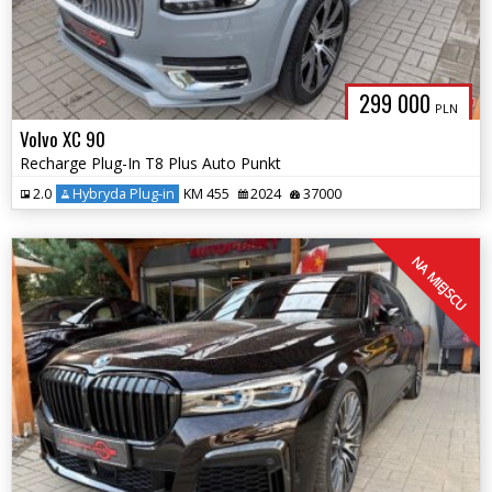
299 000
PLN
Volvo XC 90
Recharge Plug-In T8 Plus Auto Punkt
2.0
Hybryda Plug-in
KM 455
2024
37000
NA MIEJSCU