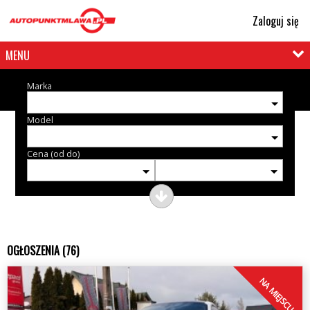
Zaloguj się
MENU
Marka
Model
Cena (od do)
OGŁOSZENIA (76)
NA MIEJSCU